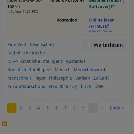
ISBN 978-3-8436-
16,00 € Portofrei
Bestellen (Buch |
1686-7
Softcover)
1. Auflage 11.06.2026
Kostenlos
Online lesen
(HTML)
www.vatican.va
Weiterlesen
Eine Welt
Gesellschaft
Katholische Kirche
KI --> künstliche Intelligenz
Kostenlos
Künstliche Intelligenz
Mensch
Menschenwürde
Menschheit
Papst
Philosophie
Vatikan
Zukunft
Zukunftsforschung
Neu 2026-1.HJ
I:DES
I:MK
Seitennummerierung
Seite
Seite
Seite
Seite
Seite
Seite
Seite
Seite
Seite
Nächste Seite
Letzte Seite
1
2
3
4
5
6
7
8
9
…
››
Ende »