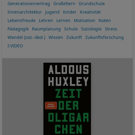
Generationenvertrag
Großeltern
Grundschule
Innenarchitektur
Jugend
Kinder
Kreativität
Lebensfreude
Lehren
Lernen
Motivation
Noten
Pädagogik
Raumplanung
Schule
Soziologie
Stress
Wandel (soz.-ökol.)
Wissen
Zukunft
Zukunftsforschung
I:VIDEO