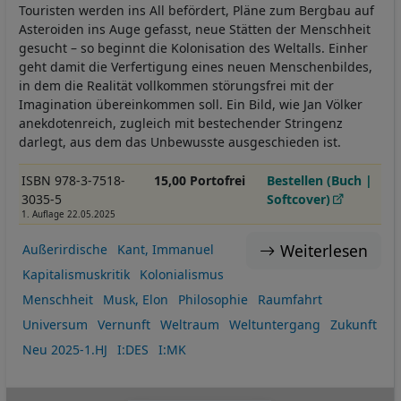
Touristen werden ins All befördert, Pläne zum Bergbau auf
Asteroiden ins Auge gefasst, neue Stätten der Menschheit
gesucht – so beginnt die Kolonisation des Weltalls. Einher
geht damit die Verfertigung eines neuen Menschenbildes,
in dem die Realität vollkommen störungsfrei mit der
Imagination übereinkommen soll. Ein Bild, wie Jan Völker
anekdotenreich, zugleich mit bestechender Stringenz
darlegt, aus dem das Unbewusste ausgeschieden ist.
ISBN 978-3-7518-
15,00 Portofrei
Bestellen (Buch |
3035-5
Softcover)
1. Auflage 22.05.2025
Weiterlesen
Außerirdische
Kant, Immanuel
Kapitalismuskritik
Kolonialismus
Menschheit
Musk, Elon
Philosophie
Raumfahrt
Universum
Vernunft
Weltraum
Weltuntergang
Zukunft
Neu 2025-1.HJ
I:DES
I:MK