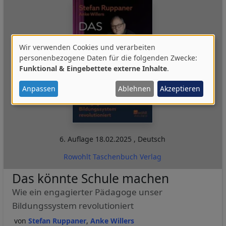
Wir verwenden Cookies und verarbeiten
Verwendung
personenbezogene Daten für die folgenden Zwecke:
Funktional & Eingebettete externe Inhalte
.
von
personenbezogenen
Anpassen
Ablehnen
Akzeptieren
Daten
und
Cookies
6. Auflage
18.02.2025
,
Deutsch
Rowohlt Taschenbuch Verlag
Das könnte Schule machen
Wie ein engagierter Pädagoge unser
Bildungssystem revolutioniert
Stefan Ruppaner
Anke Willers