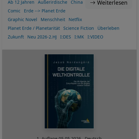
Weiterlesen
Ab 12 Jahren
Außerirdische
China
Comic
Erde --> Planet Erde
Graphic Novel
Menschheit
Netflix
Planet Erde / Planetarität
Science Fiction
Überleben
Zukunft
Neu 2026-2.HJ
I:DES
I:MK
I:VIDEO
1. Auflage
05.05.2026
,
Deutsch