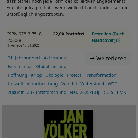
dass bisher noch jede Form des kollektiven Engagements
Früchte getragen hat – wenn vielleicht auch andere als die
ursprünglich angestrebten.
ISBN 978-3-7518-
22,00 Portofrei
Bestellen (Buch |
2060-8
Hardcover)
1. Auflage 17.04.2025
Weiterlesen
21. Jahrhundert
Aktivismus
Feminismus
Globalisierung
Hoffnung
Krieg
Ökologie
Protest
Transformation
Umwelt
Verantwortung
Wandel
Widerstand
WTO
Zukunft
Zukunftsforschung
Neu 2025-1.HJ
I:DES
I:MK