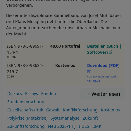
Verborgenen.
Dieser interdisziplinäre Sammelband von Josef Mühlbauer
und Klaus Moegling geht unter die Oberfläche. Die
Autor_innen untersuchen die unsichtbaren Mechanismen
der Macht:
ISBN 978-3-89691-
48,00 Portofrei
Bestellen (Buch |
154-4
Softcover)
05.2026
ISBN 978-3-98634-
Kostenlos
Download (PDF)
219-7
2026
von www.dampfboot-
verlag.de
Weiterlesen
Diskurs
Essays
Frieden
Friedensforschung
Gesellschaftskritik
Gewalt
Konfliktforschung
Kostenlos
Polykrise (Metakrise)
Systemanalyse
Zukunft
Zukunftsforschung
Neu 2026-1.HJ
I:DES
I:MK