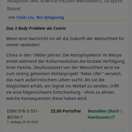
Adaption des Science-Fiction-Bestsellers. Graphic
Novel
Cixin Liu
Wu Qingsong
Das
3 Body Problem
als Comic
Wenn eine Nachricht ins All die Zukunft der Menschheit für
immer verändert
China in den 1960er Jahren: Die Astrophysikerin Ye Wenjie
erlebt während der Kulturrevolution die brutale Verfolgung
ihrer Familie. Desillusioniert von der Menschheit wird sie
zum streng geheimen Militärprojekt "Rotes Ufer" versetzt,
das nach außerirdischem Leben sucht. Als sie die
Möglichkeit erhält, ein Signal ins Weltall zu senden, trifft
sie eine folgenschwere Entscheidung - ohne zu ahnen,
welche Konsequenzen diese haben wird.
ISBN 978-3-551-
25,00 Portofrei
Bestellen (Buch |
80739-7
Hardcover)
1. Auflage 29.09.2026