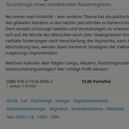
Grundzüge eines neoliberalen Raumregimes
Wo immer man hinblickt – kein anderes Thema hat die politis
des globalen Nordens in den letzten Jahrzehnten so beherrscht
Doch anstatt schlüssige Gesetze und Verordnungen zu erlasse
sich auf die Würde des Menschen auch über Staatsgrenzen hi
radikale Forderungen nach Verschärfung des Asylrechts, nach
Abschottung laut, werden stark normierte Strategien der Exklus
»Lagerung« implementiert.
Welchen Kalkülen aber folgen Camps, Mauern, Flüchtlingsunte
Grenzsicherungsanlagen? Wer schlägt Profit daraus?
ISBN 978-3-7518-3036-2
15,00 Portofrei
1. Auflage 17.04.2025
Afrika
Exil
Flüchtlinge
Hunger
Kapitalismuskritik
Konzentrationslager
Migration
Neoliberalismus
Palästina
Neu 2025-1.HJ
I:DES
I:MK