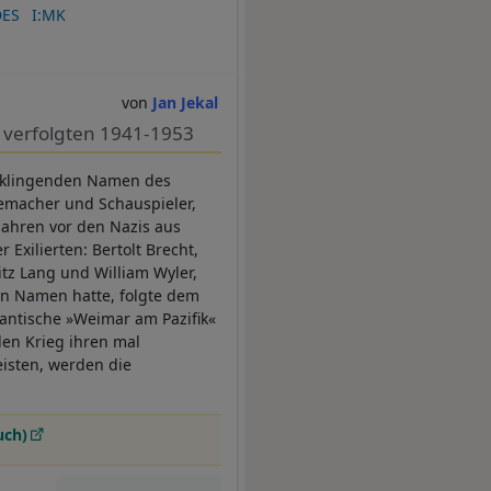
DES
I:MK
Jan Jekal
n verfolgten 1941-1953
ie klingenden Namen des
memacher und Schauspieler,
-Jahren vor den Nazis aus
 Exilierten: Bertolt Brecht,
itz Lang und William Wyler,
en Namen hatte, folgte dem
antische »Weimar am Pazifik«
den Krieg ihren mal
eisten, werden die
uch)