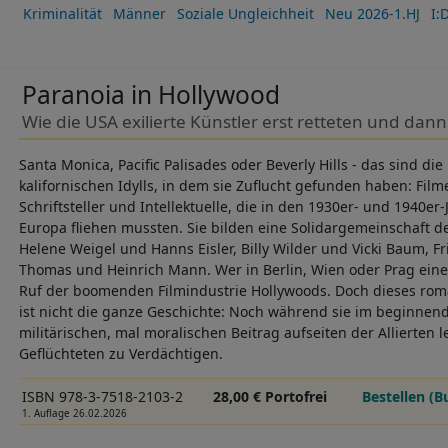
Kriminalität
Männer
Soziale Ungleichheit
Neu 2026-1.HJ
I:
Paranoia in Hollywood
Wie die USA exilierte Künstler erst retteten und dan
Santa Monica, Pacific Palisades oder Beverly Hills - das sind d
kalifornischen Idylls, in dem sie Zuflucht gefunden haben: Fil
Schriftsteller und Intellektuelle, die in den 1930er- und 1940er
Europa fliehen mussten. Sie bilden eine Solidargemeinschaft der
Helene Weigel und Hanns Eisler, Billy Wilder und Vicki Baum, Fr
Thomas und Heinrich Mann. Wer in Berlin, Wien oder Prag ein
Ruf der boomenden Filmindustrie Hollywoods. Doch dieses rom
ist nicht die ganze Geschichte: Noch während sie im beginnen
militärischen, mal moralischen Beitrag aufseiten der Allierten l
Geflüchteten zu Verdächtigen.
ISBN 978-3-7518-2103-2
28,00 € Portofrei
Bestellen (B
1. Auflage 26.02.2026