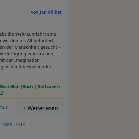
Jan Völker
ebt die Weltraumfahrt eine
 werden ins All befördert,
ten der Menschheit gesucht –
e Verfertigung eines neuen
mit der Imagination
ugleich mit bestechender
.
Bestellen (Buch | Softcover)
Weiterlesen
smus
I:DES
I:MK