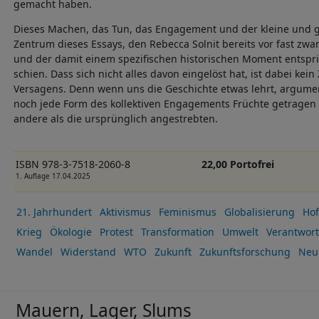
gemacht haben.
Dieses Machen, das Tun, das Engagement und der kleine und g
Zentrum dieses Essays, den Rebecca Solnit bereits vor fast zwa
und der damit einem spezifischen historischen Moment entspri
schien. Dass sich nicht alles davon eingelöst hat, ist dabei kei
Versagens. Denn wenn uns die Geschichte etwas lehrt, argument
noch jede Form des kollektiven Engagements Früchte getragen h
andere als die ursprünglich angestrebten.
ISBN 978-3-7518-2060-8
22,00 Portofrei
1. Auflage 17.04.2025
21. Jahrhundert
Aktivismus
Feminismus
Globalisierung
Ho
Krieg
Ökologie
Protest
Transformation
Umwelt
Verantwor
Wandel
Widerstand
WTO
Zukunft
Zukunftsforschung
Neu 
Mauern, Lager, Slums