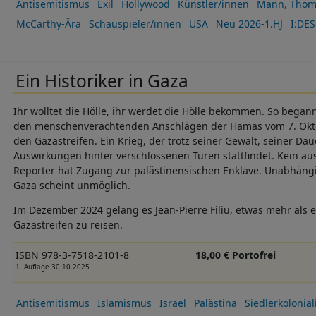
Antisemitismus
Exil
Hollywood
Künstler/innen
Mann, Thom
McCarthy-Ära
Schauspieler/innen
USA
Neu 2026-1.HJ
I:DES
Ein Historiker in Gaza
Ihr wolltet die Hölle, ihr werdet die Hölle bekommen. So began
den menschenverachtenden Anschlägen der Hamas vom 7. Okto
den Gazastreifen. Ein Krieg, der trotz seiner Gewalt, seiner Da
Auswirkungen hinter verschlossenen Türen stattfindet. Kein aus
Reporter hat Zugang zur palästinensischen Enklave. Unabhängi
Gaza scheint unmöglich.
Im Dezember 2024 gelang es Jean-Pierre Filiu, etwas mehr als 
Gazastreifen zu reisen.
ISBN 978-3-7518-2101-8
18,00 € Portofrei
1. Auflage 30.10.2025
Antisemitismus
Islamismus
Israel
Palästina
Siedlerkolonia