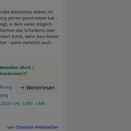
roße Aktivismus stehen im
nzig Jahren geschrieben hat –
ngt, in dem vieles möglich
n Zeichen des Scheiterns oder
iert Solnit, dann dass bisher
at – wenn vielleicht auch
Bestellen (Buch |
Hardcover)
Weiterlesen
ffnung
tung
2025-1.HJ
I:DES
I:MK
Christian Welzbacher