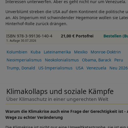
Interessen unterwerfen. Aber es geht nicht nur um Venezuela.
Unverblümt streben die USA auf dem Kontinent die politische 
an. Als Imperium mit schwindender Hegemonie wollen sie Latei
Hinterhof-Rolle zurück drängen.
ISBN 978-3-99136-140-4
21,00 € Portofrei
Bestellen (B
1. Auflage 30.07.2026
Kolumbien
Kuba
Lateinamerika
Mexiko
Monroe-Doktrin
Neoimperialismus
Neokolonialismus
Obama, Barack
Peru
Trump, Donald
US-Imperialismus
USA
Venezuela
Neu 2026
Klimakollaps und soziale Kämpfe
Über Klimaschutz in einer ungerechten Welt
Warum die Klimakrise auch eine Frage der Gerechtigkeit ist -
Wege zu echter Veränderung
Die Klimakrise ist nicht nur eine Umweltkatastrophe, sie ist ei