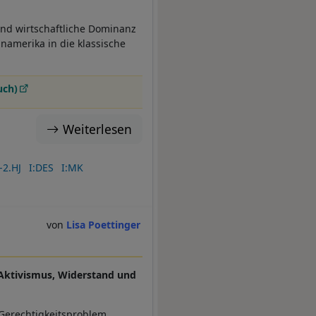
und wirtschaftliche Dominanz
namerika in die klassische
uch)
Weiterlesen
-2.HJ
I:DES
I:MK
Lisa Poettinger
 Aktivismus, Widerstand und
n Gerechtigkeitsproblem.