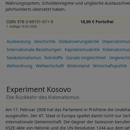
Währungssystem, Schuldenregime und ungleiche Austauschverh
Jahrhunderts übersetzt haben.
ISBN 978-3-69151-011-9
18,00 € Portofrei
1. Auflage 18.05.2026
Ausbeutung
Geschichte
Globalisierungskritik
Imperialismu
Internationale Beziehungen
Kapitalismuskritik
Kolonialismus
Neokolonialismus
Rohstoffe
Soziale Ungleichheit
Ungerechti
Weltordnung
Weltwirtschaft
Widerstand
Wirtschaftspolitik
Experiment Kosovo
Die Rückkehr des Kolonalismus
Am 17. Februar 2008 hat das Parlament in Prishtine die Unabh
ausgerufen. Der 47. Staat in Europa spaltet damit nicht nur Se
internationale Gemeinschaft. Die Gegner der Sezession berufen 
KSZE-Akte von Helsinki und die UN-Resolution 1244 aus dem Jahr 