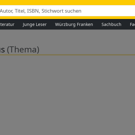
iteratur
Junge Leser
Würzburg Franken
Sachbuch
Fa
us
(Thema)