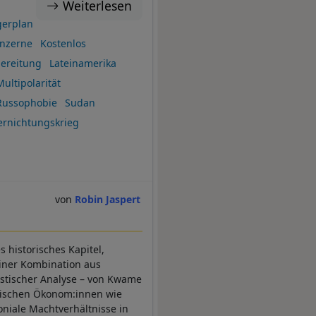
Weiterlesen
erplan
nzerne
Kostenlos
bereitung
Lateinamerika
Multipolarität
Russophobie
Sudan
ernichtungskrieg
Robin Jaspert
 historisches Kapitel,
einer Kombination aus
listischer Analyse – von Kwame
sischen Ökonom:innen wie
oniale Machtverhältnisse in