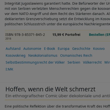
Integrität Jugoslawiens garantiert hatte. Die Befürworter der
mit von Serbien verletzten Menschenrechten gegen die kosova
vor dem NATO-Angriff und dem Recht des Stärkeren danach. Als 
deklarierten Grenzverschiebung setzt die Entwicklung im Kosov
politischen Schlussstrich unter die europäische Nachkriegsent
ISBN 978-3-85371-845-2
15,99 € Portofrei
Bestellen (E
2016
Aufstand
Autonomie
E-Book
Europa
Geschichte
Kosovo
Kosovokrieg
Neokolonialismus
Osmanisches Reich
Selbstbestimmungsrecht der Völker
Serbien
Völkerrecht
Wir
I:MK
Hoffen, wenn die Welt schmerzt
Ein ethnografischer Comic über dekoloniale und anti
Eine politische Reflektion über die transformative Kraft des Ho