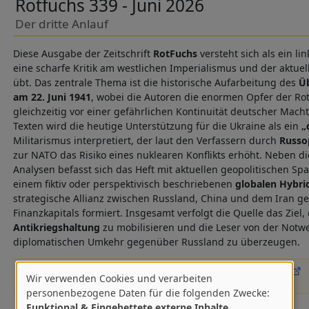
Rotfuchs 339 - Juni 2026
Der dritte Anlauf
Diese Ausgabe der Zeitschrift
RotFuchs
versteht sich als ein li
eine scharfe Kritik am westlichen Imperialismus und der aktue
übt. Das zentrale Thema ist die historische Aufarbeitung des
Üb
am 22. Juni 1941
, wobei die Autoren die enormen Opfer der R
gleichzeitig vor einer gefährlichen Kontinuität deutscher Mac
Texten wird die heutige Unterstützung für die Ukraine als ein
„
Militarismus interpretiert, der laut den Verfassern durch
Russo
zur NATO das Risiko eines nuklearen Konflikts erhöht. Neben d
Analysen befasst sich das Heft mit aktuellen geopolitischen 
einem fiktiv oder perspektivisch beschriebenen
globalen Hybri
strategische Allianz zwischen Russland, China und dem Iran ge
Finanzkapitals formiert. Insgesamt verfolgt die Quelle das Ziel, 
Antikriegshaltung
zu mobilisieren und die Leser von der Notwe
diplomatischen Umkehr gegenüber Russland zu überzeugen.
Kostenlos
Download (PDF)
Wir verwenden Cookies und verarbeiten
06.2026
von www.rotfuchs.net
Verwendung
personenbezogene Daten für die folgenden Zwecke:
Funktional & Eingebettete externe Inhalte
.