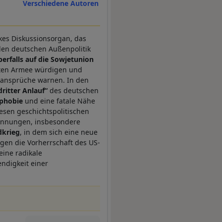
Verschiedene Autoren
nkes Diskussionsorgan, das
llen deutschen Außenpolitik
erfalls auf die Sowjetunion
oten Armee würdigen und
htansprüche warnen. In den
dritter Anlauf“
des deutschen
phobie
und eine fatale Nähe
iesen geschichtspolitischen
Spannungen, insbesondere
dkrieg
, in dem sich eine neue
gen die Vorherrschaft des US-
eine radikale
ndigkeit einer