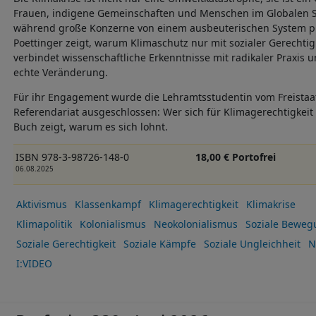
Frauen, indigene Gemeinschaften und Menschen im Globalen S
während große Konzerne von einem ausbeuterischen System profi
Poettinger zeigt, warum Klimaschutz nur mit sozialer Gerechtigke
verbindet wissenschaftliche Erkenntnisse mit radikaler Praxis u
echte Veränderung.
Für ihr Engagement wurde die Lehramtsstudentin vom Freistaa
Referendariat ausgeschlossen: Wer sich für Klimagerechtigkeit 
Buch zeigt, warum es sich lohnt.
ISBN 978-3-98726-148-0
18,00 € Portofrei
06.08.2025
Aktivismus
Klassenkampf
Klimagerechtigkeit
Klimakrise
Klimapolitik
Kolonialismus
Neokolonialismus
Soziale Beweg
Soziale Gerechtigkeit
Soziale Kämpfe
Soziale Ungleichheit
N
I:VIDEO