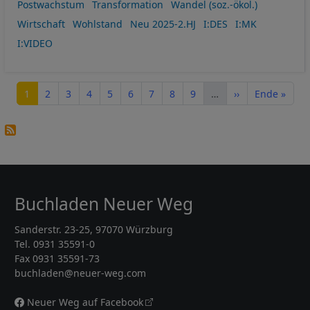
Postwachstum
Transformation
Wandel (soz.-ökol.)
Wirtschaft
Wohlstand
Neu 2025-2.HJ
I:DES
I:MK
I:VIDEO
Seitennummerierung
Seite
Seite
Seite
Seite
Seite
Seite
Seite
Seite
Seite
Nächste Seite
Letzte Seite
1
2
3
4
5
6
7
8
9
…
››
Ende »
Buchladen Neuer Weg
Sanderstr. 23-25, 97070 Würzburg
Tel. 0931 35591-0
Fax 0931 35591-73
buchladen@neuer-weg.com
Neuer Weg auf Facebook