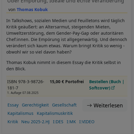
Über Empörung, Ideale und echte Veränderung
Thomas Kobuk
In Talkshows, sozialen Medien und Feuilletons wird täglich
Kritik geäußert: an Altersarmut, steigenden Mieten,
Umweltzerstörung, dem Gender-Pay-Gap oder autoritären
Chef:innen. Die Empörung ist allgegenwärtig. Und dennoch
verändert sich kaum etwas. Warum bringt Kritik so wenig -
obwohl wir so viel davon haben?
Thomas Kobuk nimmt in diesem Essay die Kritik selbst in
den Blick.
ISBN 978-3-98726-
15,00 € Portofrei
Bestellen (Buch |
181-7
Softcover)
1. Auflage 07.08.2025
Weiterlesen
Essay
Gerechtigkeit
Gesellschaft
Kapitalismus
Kapitalismuskritik
Kritik
Neu 2025-2.HJ
I:DES
I:MK
I:VIDEO