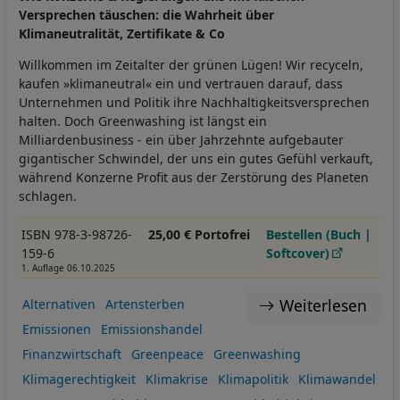
Versprechen täuschen: die Wahrheit über
Klimaneutralität, Zertifikate & Co
Willkommen im Zeitalter der grünen Lügen! Wir recyceln,
kaufen »klimaneutral« ein und vertrauen darauf, dass
Unternehmen und Politik ihre Nachhaltigkeitsversprechen
halten. Doch Greenwashing ist längst ein
Milliardenbusiness - ein über Jahrzehnte aufgebauter
gigantischer Schwindel, der uns ein gutes Gefühl verkauft,
während Konzerne Profit aus der Zerstörung des Planeten
schlagen.
ISBN 978-3-98726-
25,00 € Portofrei
Bestellen (Buch |
159-6
Softcover)
1. Auflage 06.10.2025
Weiterlesen
Alternativen
Artensterben
Emissionen
Emissionshandel
Finanzwirtschaft
Greenpeace
Greenwashing
Klimagerechtigkeit
Klimakrise
Klimapolitik
Klimawandel