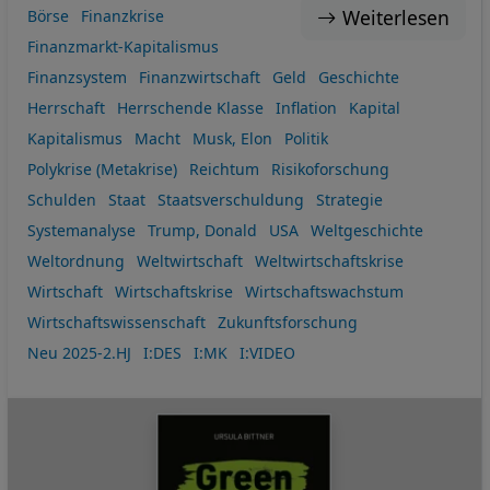
Weiterlesen
Börse
Finanzkrise
Finanzmarkt-Kapitalismus
Finanzsystem
Finanzwirtschaft
Geld
Geschichte
Herrschaft
Herrschende Klasse
Inflation
Kapital
Kapitalismus
Macht
Musk, Elon
Politik
Polykrise (Metakrise)
Reichtum
Risikoforschung
Schulden
Staat
Staatsverschuldung
Strategie
Systemanalyse
Trump, Donald
USA
Weltgeschichte
Weltordnung
Weltwirtschaft
Weltwirtschaftskrise
Wirtschaft
Wirtschaftskrise
Wirtschaftswachstum
Wirtschaftswissenschaft
Zukunftsforschung
Neu 2025-2.HJ
I:DES
I:MK
I:VIDEO