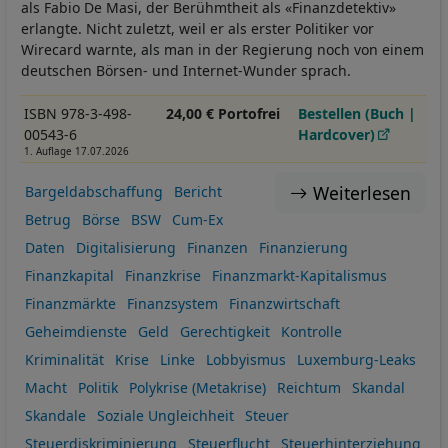
als Fabio De Masi, der Berühmtheit als «Finanzdetektiv»
erlangte. Nicht zuletzt, weil er als erster Politiker vor
Wirecard warnte, als man in der Regierung noch von einem
deutschen Börsen- und Internet-Wunder sprach.
ISBN 978-3-498-
24,00 € Portofrei
Bestellen (Buch |
00543-6
Hardcover)
1. Auflage 17.07.2026
Weiterlesen
Bargeldabschaffung
Bericht
Betrug
Börse
BSW
Cum-Ex
Daten
Digitalisierung
Finanzen
Finanzierung
Finanzkapital
Finanzkrise
Finanzmarkt-Kapitalismus
Finanzmärkte
Finanzsystem
Finanzwirtschaft
Geheimdienste
Geld
Gerechtigkeit
Kontrolle
Kriminalität
Krise
Linke
Lobbyismus
Luxemburg-Leaks
Macht
Politik
Polykrise (Metakrise)
Reichtum
Skandal
Skandale
Soziale Ungleichheit
Steuer
Steuerdiskriminierung
Steuerflucht
Steuerhinterziehung