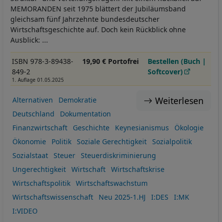
MEMORANDEN seit 1975 blättert der Jubiläumsband
gleichsam fünf Jahrzehnte bundesdeutscher
Wirtschaftsgeschichte auf. Doch kein Rückblick ohne
Ausblick: ...
ISBN 978-3-89438-
19,90 € Portofrei
Bestellen (Buch |
849-2
Softcover)
1. Auflage 01.05.2025
Weiterlesen
Alternativen
Demokratie
Deutschland
Dokumentation
Finanzwirtschaft
Geschichte
Keynesianismus
Ökologie
Ökonomie
Politik
Soziale Gerechtigkeit
Sozialpolitik
Sozialstaat
Steuer
Steuerdiskriminierung
Ungerechtigkeit
Wirtschaft
Wirtschaftskrise
Wirtschaftspolitik
Wirtschaftswachstum
Wirtschaftswissenschaft
Neu 2025-1.HJ
I:DES
I:MK
I:VIDEO