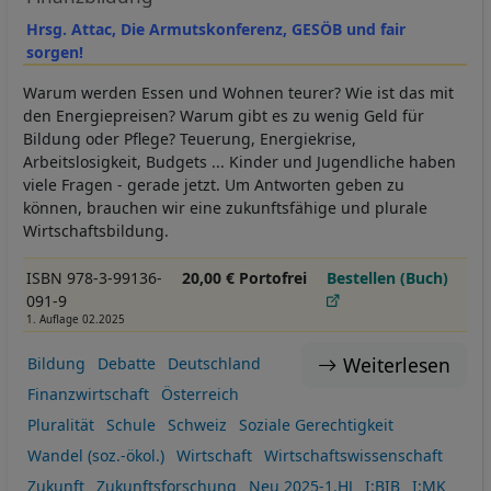
Hrsg. Attac, Die Armutskonferenz, GESÖB und fair
sorgen!
Warum werden Essen und Wohnen teurer? Wie ist das mit
den Energiepreisen? Warum gibt es zu wenig Geld für
Bildung oder Pflege? Teuerung, Energiekrise,
Arbeitslosigkeit, Budgets ... Kinder und Jugendliche haben
viele Fragen - gerade jetzt. Um Antworten geben zu
können, brauchen wir eine zukunftsfähige und plurale
Wirtschaftsbildung.
ISBN 978-3-99136-
20,00 € Portofrei
Bestellen (Buch)
091-9
1. Auflage 02.2025
Weiterlesen
Bildung
Debatte
Deutschland
Finanzwirtschaft
Österreich
Pluralität
Schule
Schweiz
Soziale Gerechtigkeit
Wandel (soz.-ökol.)
Wirtschaft
Wirtschaftswissenschaft
Zukunft
Zukunftsforschung
Neu 2025-1.HJ
I:BIB
I:MK