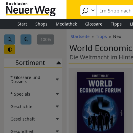
Image
Direkt zum Inhalt
Start
Shops
Mediathek
Glossare
Tipps
L
Pfadnavigation
Startseite
Tipps
Neu
100%
World Economic
Die Weltmacht im Hint
Sortiment
* Glossare und
Dossiers
* Specials
Geschichte
Gesellschaft
Gesundheit