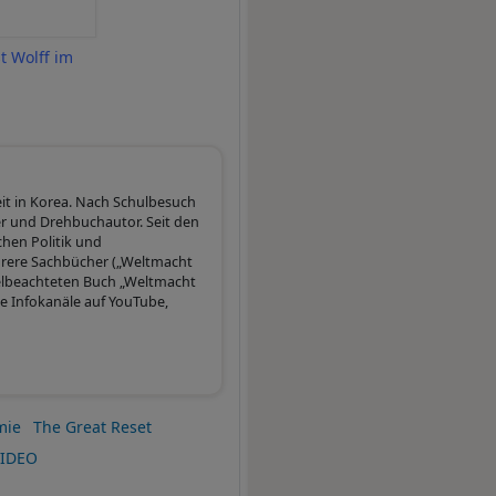
t Wolff im
it in Korea. Nach Schulbesuch
r und Drehbuchautor. Seit den
chen Politik und
ehrere Sachbücher („Weltmacht
vielbeachteten Buch „Weltmacht
ne Infokanäle auf YouTube,
mie
The Great Reset
VIDEO