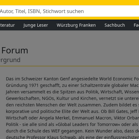
iteratur
Junge Leser
Würzburg Franken
Sachbuch
Fa
 Forum
ergrund
Das im Schweizer Kanton Genf angesiedelte World Economic For
Gründung 1971 geschafft, zu einer Schaltzentrale globaler Mac
Jahren versammelt es die Spitzen aus Politik, Wirtschaft, Wisse
Gewerkschaften, NGOs, Kultur und Kirchen, vernetzt sie untere
den reichsten Menschen der Welt zusammen. Zudem bildet es se
korporative und politische Elite der Welt aus. Ob Bill Gates, Jef
Wirtschaft oder Angela Merkel, Emmanuel Macron, Viktor Orban
Politik - sie alle sind als »Global Leaders for Tomorrow« oder a
durch die Schule des WEF gegangen. Kein Wunder also, dass d
deutsche Professor Klaus Schwab, als eine der einflussreichste