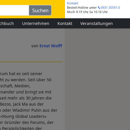
Kontakt
Bestell-Hotline
unter
0931 35591-0
Mo-Fr 9-19 Uhr, Sa 10-16 Uhr
chbuch
Unternehmen
Kontakt
Veranstaltungen
Ernst Wolff
um hat es seit seiner
ht zu werden. Seit über 50
nschaft, Medien,
inander und bringt sie mit
it mehr als 30 Jahren die
f Bezos, Jack Ma aus der
 oder Wladimir Putin aus der
ls »Young Global Leaders«
er Gründer des Forums, der
n Persönlichkeiten der