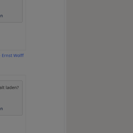
en
 Ernst Wolff
alt laden?
en