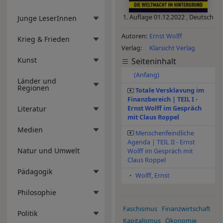
1. Auflage
01.12.2022
,
Deutsch
Junge LeserInnen
Autoren
Ernst Wolff
Krieg & Frieden
Verlag
Klarsicht Verlag
Kunst
Seiteninhalt
(Anfang)
Länder und
Regionen
Totale Versklavung im
Finanzbereich | TEIL I -
Literatur
Ernst Wolff im Gespräch
mit Claus Roppel
Medien
Menschenfeindliche
Agenda | TEIL II - Ernst
Natur und Umwelt
Wolff im Gespräch mit
Claus Roppel
Pädagogik
Wolff, Ernst
Philosophie
Faschismus
Finanzwirtschaft
Politik
Kapitalismus
Ökonomie