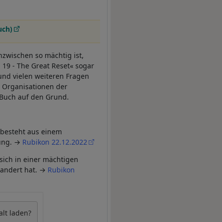
uch)
inzwischen so mächtig ist,
 19 - The Great Reset« sogar
und vielen weiteren Fragen
n Organisationen der
n Buch auf den Grund.
 besteht aus einem
rung. →
Rubikon 22.12.2022
 sich in einer mächtigen
wandert hat. →
Rubikon
alt laden?