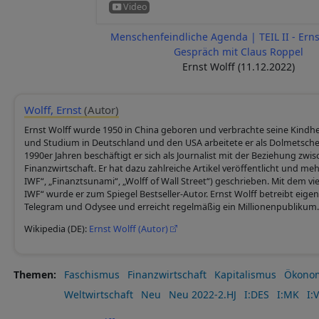
Menschenfeindliche Agenda | TEIL II - Erns
Gespräch mit Claus Roppel
Ernst Wolff (11.12.2022)
Wolff, Ernst
(Autor)
Ernst Wolff wurde 1950 in China geboren und verbrachte seine Kindhe
und Studium in Deutschland und den USA arbeitete er als Dolmetsche
1990er Jahren beschäftigt er sich als Journalist mit der Beziehung zwis
Finanzwirtschaft. Er hat dazu zahlreiche Artikel veröffentlicht und m
IWF“, „Finanztsunami“, „Wolff of Wall Street“) geschrieben. Mit dem 
IWF“ wurde er zum Spiegel Bestseller-Autor. Ernst Wolff betreibt eige
Telegram und Odysee und erreicht regelmäßig ein Millionenpublikum.
Wikipedia (DE):
Ernst Wolff (Autor)
Themen
Faschismus
Finanzwirtschaft
Kapitalismus
Ökono
Weltwirtschaft
Neu
Neu 2022-2.HJ
I:DES
I:MK
I: