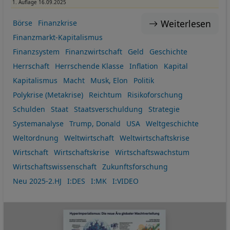
1. Auflage 16.09.2025
Weiterlesen
Börse
Finanzkrise
Finanzmarkt-Kapitalismus
Finanzsystem
Finanzwirtschaft
Geld
Geschichte
Herrschaft
Herrschende Klasse
Inflation
Kapital
Kapitalismus
Macht
Musk, Elon
Politik
Polykrise (Metakrise)
Reichtum
Risikoforschung
Schulden
Staat
Staatsverschuldung
Strategie
Systemanalyse
Trump, Donald
USA
Weltgeschichte
Weltordnung
Weltwirtschaft
Weltwirtschaftskrise
Wirtschaft
Wirtschaftskrise
Wirtschaftswachstum
Wirtschaftswissenschaft
Zukunftsforschung
Neu 2025-2.HJ
I:DES
I:MK
I:VIDEO