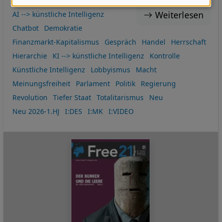
Daten
Weiterlesen
AI --> künstliche Intelligenz
und
Chatbot
Demokratie
Cookies
Finanzmarkt-Kapitalismus
Gespräch
Handel
Herrschaft
Hierarchie
KI --> künstliche Intelligenz
Kontrolle
Künstliche Intelligenz
Lobbyismus
Macht
Meinungsfreiheit
Parlament
Politik
Regierung
Revolution
Tiefer Staat
Totalitarismus
Neu
Neu 2026-1.HJ
I:DES
I:MK
I:VIDEO