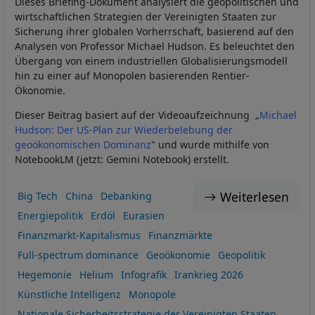
Dieses Briefing-Dokument analysiert die geopolitischen und
wirtschaftlichen Strategien der Vereinigten Staaten zur
Sicherung ihrer globalen Vorherrschaft, basierend auf den
Analysen von Professor Michael Hudson. Es beleuchtet den
Übergang von einem industriellen Globalisierungsmodell
hin zu einer auf Monopolen basierenden Rentier-
Ökonomie.
Dieser Beitrag basiert auf der Videoaufzeichnung „
Michael
Hudson: Der US-Plan zur Wiederbelebung der
geoökonomischen Dominanz
" und wurde mithilfe von
NotebookLM (jetzt: Gemini Notebook) erstellt.
Weiterlesen
Big Tech
China
Debanking
Energiepolitik
Erdöl
Eurasien
Finanzmarkt-Kapitalismus
Finanzmärkte
Full-spectrum dominance
Geoökonomie
Geopolitik
Hegemonie
Helium
Infografik
Irankrieg 2026
Künstliche Intelligenz
Monopole
Nationale Sicherheitsstrategie der Vereinigten Staaten