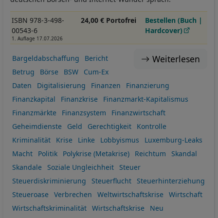
ISBN 978-3-498-
24,00 € Portofrei
Bestellen (Buch |
00543-6
Hardcover)
1. Auflage 17.07.2026
Weiterlesen
Bargeldabschaffung
Bericht
Betrug
Börse
BSW
Cum-Ex
Daten
Digitalisierung
Finanzen
Finanzierung
Finanzkapital
Finanzkrise
Finanzmarkt-Kapitalismus
Finanzmärkte
Finanzsystem
Finanzwirtschaft
Geheimdienste
Geld
Gerechtigkeit
Kontrolle
Kriminalität
Krise
Linke
Lobbyismus
Luxemburg-Leaks
Macht
Politik
Polykrise (Metakrise)
Reichtum
Skandal
Skandale
Soziale Ungleichheit
Steuer
Steuerdiskriminierung
Steuerflucht
Steuerhinterziehung
Steueroase
Verbrechen
Weltwirtschaftskrise
Wirtschaft
Wirtschaftskriminalität
Wirtschaftskrise
Neu