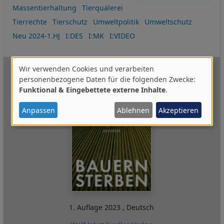
Massentierhaltung
Tierquälerei
Tierrechte
Tierschutz
Umweltpolitik
Umweltschutz
Neu 2024-1.HJ
I:DES
I:MK
I:VIDEO
Wir verwenden Cookies und verarbeiten
Verwendung
personenbezogene Daten für die folgenden Zwecke:
Funktional & Eingebettete externe Inhalte
.
von
personenbezogenen
Anpassen
Ablehnen
Akzeptieren
Daten
und
Cookies
1. Auflage
2023
,
Deutsch