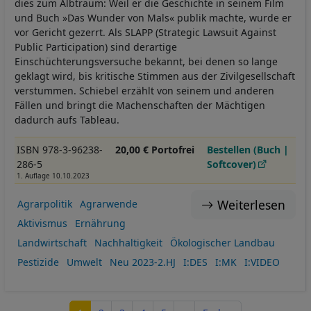
dies zum Albtraum: Weil er die Geschichte in seinem Film
und Buch »Das Wunder von Mals« publik machte, wurde er
vor Gericht gezerrt. Als SLAPP (Strategic Lawsuit Against
Public Participation) sind derartige
Einschüchterungsversuche bekannt, bei denen so lange
geklagt wird, bis kritische Stimmen aus der Zivilgesellschaft
verstummen. Schiebel erzählt von seinem und anderen
Fällen und bringt die Machenschaften der Mächtigen
dadurch aufs Tableau.
ISBN 978-3-96238-
20,00 € Portofrei
Bestellen (Buch |
286-5
Softcover)
1. Auflage 10.10.2023
Weiterlesen
Agrarpolitik
Agrarwende
Aktivismus
Ernährung
Landwirtschaft
Nachhaltigkeit
Ökologischer Landbau
Pestizide
Umwelt
Neu 2023-2.HJ
I:DES
I:MK
I:VIDEO
Seitennummerierung