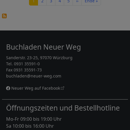
Seite
Seite
Seite
Seite
Seite
Nächste Seite
Letzte Seite
1
2
3
4
5
››
Ende »
Buchladen Neuer Weg
Sanderstr. 23-25, 97070 Würzburg
Tel. 0931 35591-0
Fax 0931 35591-73
buchladen@neuer-weg.com
Neuer Weg auf Facebook
Öffnungszeiten und Bestellhotline
Mo-Fr 09:00 bis 19:00 Uhr
Sa 10:00 bis 16:00 Uhr