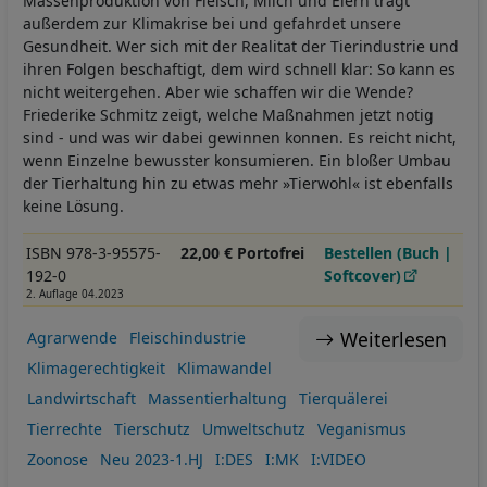
Massenproduktion von Fleisch, Milch und Eiern tragt
außerdem zur Klimakrise bei und gefahrdet unsere
Gesundheit. Wer sich mit der Realitat der Tierindustrie und
ihren Folgen beschaftigt, dem wird schnell klar: So kann es
nicht weitergehen. Aber wie schaffen wir die Wende?
Friederike Schmitz zeigt, welche Maßnahmen jetzt notig
sind - und was wir dabei gewinnen konnen. Es reicht nicht,
wenn Einzelne bewusster konsumieren. Ein bloßer Umbau
der Tierhaltung hin zu etwas mehr »Tierwohl« ist ebenfalls
keine Lösung.
ISBN 978-3-95575-
22,00 € Portofrei
Bestellen (Buch |
192-0
Softcover)
2. Auflage 04.2023
Weiterlesen
Agrarwende
Fleischindustrie
Klimagerechtigkeit
Klimawandel
Landwirtschaft
Massentierhaltung
Tierquälerei
Tierrechte
Tierschutz
Umweltschutz
Veganismus
Zoonose
Neu 2023-1.HJ
I:DES
I:MK
I:VIDEO