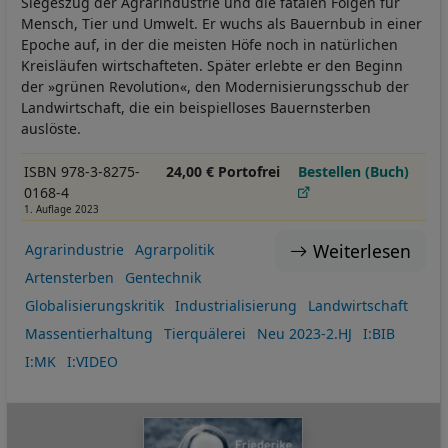
Siegeszug der Agrarindustrie und die fatalen Folgen für
Mensch, Tier und Umwelt. Er wuchs als Bauernbub in einer
Epoche auf, in der die meisten Höfe noch in natürlichen
Kreisläufen wirtschafteten. Später erlebte er den Beginn
der »grünen Revolution«, den Modernisierungsschub der
Landwirtschaft, die ein beispielloses Bauernsterben
auslöste.
ISBN 978-3-8275-
24,00 € Portofrei
Bestellen (Buch)
0168-4
1. Auflage 2023
Weiterlesen
Agrarindustrie
Agrarpolitik
Artensterben
Gentechnik
Globalisierungskritik
Industrialisierung
Landwirtschaft
Massentierhaltung
Tierquälerei
Neu 2023-2.HJ
I:BIB
I:MK
I:VIDEO