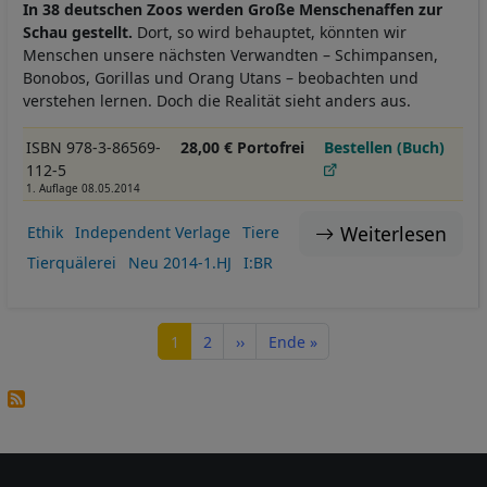
In 38 deutschen Zoos werden Große Menschenaffen zur
Schau gestellt.
Dort, so wird behauptet, könnten wir
Menschen unsere nächsten Verwandten – Schimpansen,
Bonobos, Gorillas und Orang Utans – beobachten und
verstehen lernen. Doch die Realität sieht anders aus.
ISBN 978-3-86569-
28,00 € Portofrei
Bestellen (Buch)
112-5
1. Auflage 08.05.2014
Weiterlesen
Ethik
Independent Verlage
Tiere
Tierquälerei
Neu 2014-1.HJ
I:BR
Seitennummerierung
Seite
Seite
Nächste Seite
Letzte Seite
1
2
››
Ende »