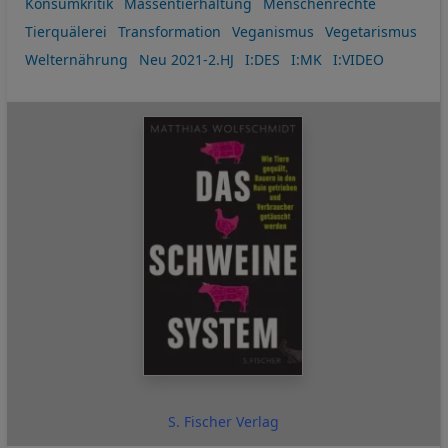
Konsumkritik
Massentierhaltung
Menschenrechte
Tierquälerei
Transformation
Veganismus
Vegetarismus
Welternährung
Neu 2021-2.HJ
I:DES
I:MK
I:VIDEO
S. Fischer Verlag