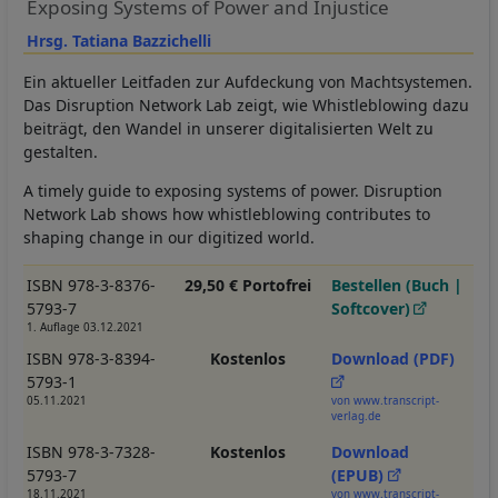
Exposing Systems of Power and Injustice
Hrsg. Tatiana Bazzichelli
Ein aktueller Leitfaden zur Aufdeckung von Machtsystemen.
Das Disruption Network Lab zeigt, wie Whistleblowing dazu
beiträgt, den Wandel in unserer digitalisierten Welt zu
gestalten.
A timely guide to exposing systems of power. Disruption
Network Lab shows how whistleblowing contributes to
shaping change in our digitized world.
ISBN 978-3-8376-
29,50 € Portofrei
Bestellen (Buch |
5793-7
Softcover)
1. Auflage 03.12.2021
ISBN 978-3-8394-
Kostenlos
Download (PDF)
5793-1
05.11.2021
von www.transcript-
verlag.de
ISBN 978-3-7328-
Kostenlos
Download
5793-7
(EPUB)
18.11.2021
von www.transcript-