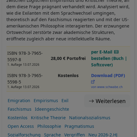
zwischen Logischem Empirismus und Kritischer Theorie, an
dem diese Frage prägnant verhandelt wird. Analysiert wird,
wie die Exilanten mit dem Sprachwechsel umgingen,
theoretisch auf den Faschismus reagierten und mit der US-
amerikanischen Philosophie interagierten. Der erzwungene
Ortswechsel zerstörte zwar akademische Strukturen,
eröffnete zugleich aber neue intellektuelle Räume.
per E-Mail
ISBN 978-3-7965-
28,00 € Portofrei
bestellen (Buch |
5597-8
Softcover)
1. Auflage 13.07.2026
ISBN 978-3-7965-
Kostenlos
Download (PDF)
5598-5
1. Auflage 13.07.2026
von www.schwabe.ch
Weiterlesen
Emigration
Empirismus
Exil
Faschismus
Ideengeschichte
Kostenlos
Kritische Theorie
Nationalsozialismus
Open Access
Philosophie
Pragmatismus
Sozialforschung
Sprache
Vergriffen
Neu 2026-2.HJ