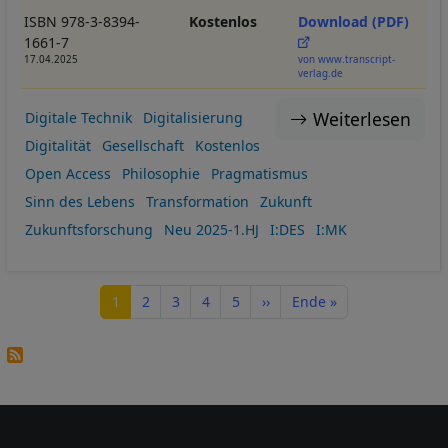
ISBN 978-3-8394-
Kostenlos
Download (PDF)
1661-7
17.04.2025
von www.transcript-
verlag.de
Weiterlesen
Digitale Technik
Digitalisierung
Digitalität
Gesellschaft
Kostenlos
Open Access
Philosophie
Pragmatismus
Sinn des Lebens
Transformation
Zukunft
Zukunftsforschung
Neu 2025-1.HJ
I:DES
I:MK
Seitennummerierung
Seite
Seite
Seite
Seite
Seite
Nächste Seite
Letzte Seite
1
2
3
4
5
››
Ende »