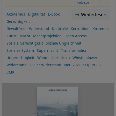
verlag.de
Weiterlesen
Aktivismus
Digitalität
E-Book
Gerechtigkeit
Gewaltfreier Widerstand
Kontrolle
Korruption
Kostenlos
Kunst
Macht
Machtprojektion
Open Access
Soziale Gerechtigkeit
Soziale Ungleichheit
Soziales System
Supermacht
Transformation
Ungerechtigkeit
Wandel (soz.-ökol.)
Whistleblower
Widerstand
Ziviler Widerstand
Neu 2021-2.HJ
I:DES
I:MK