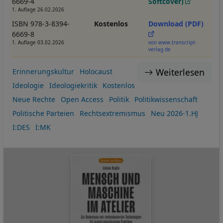
6669-4
Softcover)
1. Auflage 26.02.2026
ISBN 978-3-8394-
Kostenlos
Download (PDF)
6669-8
1. Auflage 03.02.2026
von www.transcript-
verlag.de
Weiterlesen
Erinnerungskultur
Holocaust
Ideologie
Ideologiekritik
Kostenlos
Neue Rechte
Open Access
Politik
Politikwissenschaft
Politische Parteien
Rechtsextremismus
Neu 2026-1.HJ
I:DES
I:MK