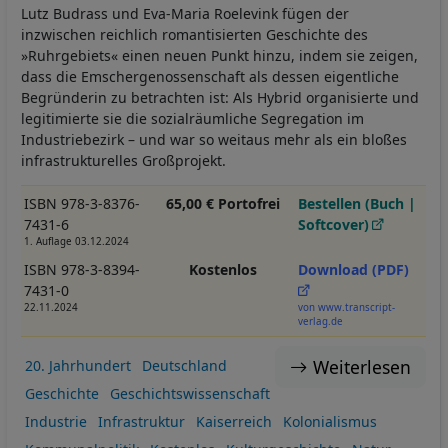
Lutz Budrass und Eva-Maria Roelevink fügen der
inzwischen reichlich romantisierten Geschichte des
»Ruhrgebiets« einen neuen Punkt hinzu, indem sie zeigen,
dass die Emschergenossenschaft als dessen eigentliche
Begründerin zu betrachten ist: Als Hybrid organisierte und
legitimierte sie die sozialräumliche Segregation im
Industriebezirk – und war so weitaus mehr als ein bloßes
infrastrukturelles Großprojekt.
ISBN 978-3-8376-
65,00 € Portofrei
Bestellen (Buch |
7431-6
Softcover)
1. Auflage 03.12.2024
ISBN 978-3-8394-
Kostenlos
Download (PDF)
7431-0
22.11.2024
von www.transcript-
verlag.de
Weiterlesen
20. Jahrhundert
Deutschland
Geschichte
Geschichtswissenschaft
Industrie
Infrastruktur
Kaiserreich
Kolonialismus