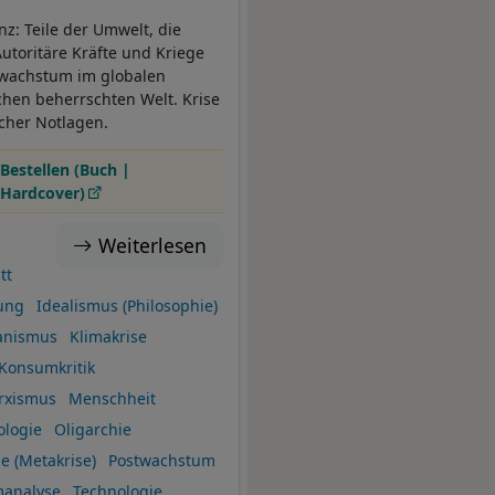
z: Teile der Umwelt, die
Autoritäre Kräfte und Kriege
tswachstum im globalen
chen beherrschten Welt. Krise
ischer Notlagen.
Bestellen (Buch |
Hardcover)
Weiterlesen
tt
ung
Idealismus (Philosophie)
anismus
Klimakrise
Konsumkritik
rxismus
Menschheit
ologie
Oligarchie
se (Metakrise)
Postwachstum
manalyse
Technologie