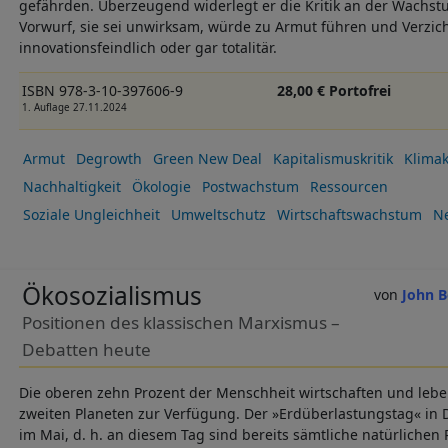
gefährden. Überzeugend widerlegt er die Kritik an der Wachs
Vorwurf, sie sei unwirksam, würde zu Armut führen und Verzich
innovationsfeindlich oder gar totalitär.
ISBN 978-3-10-397606-9
28,00 € Portofrei
1. Auflage 27.11.2024
Armut
Degrowth
Green New Deal
Kapitalismuskritik
Klimak
Nachhaltigkeit
Ökologie
Postwachstum
Ressourcen
Soziale Ungleichheit
Umweltschutz
Wirtschaftswachstum
Ne
Ökosozialismus
John B
Positionen des klassischen Marxismus –
Debatten heute
Die oberen zehn Prozent der Menschheit wirtschaften und leben
zweiten Planeten zur Verfügung. Der »Erdüberlastungstag« in 
im Mai, d. h. an diesem Tag sind bereits sämtliche natürlichen