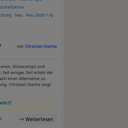
tschaftskrise
schung
Neu
Neu 2026-1.HJ
?
Christian Stache
tionen, Klimacamps und
eit einiger Zeit erlebt der
ch einer Alternative zu
ng. Christian Stache zeigt
uch)
Weiterlesen
h