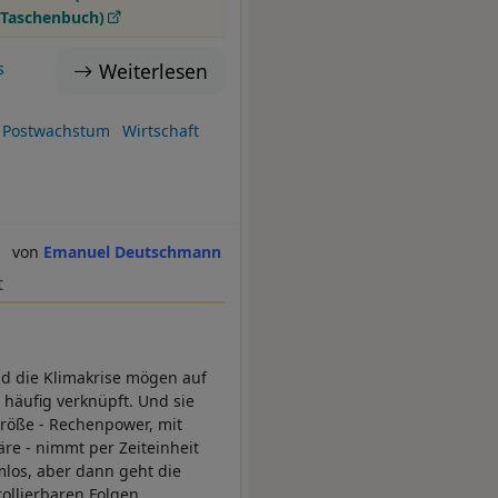
Taschenbuch)
Weiterlesen
s
Postwachstum
Wirtschaft
Emanuel Deutschmann
t
und die Klimakrise mögen auf
 häufig verknüpft. Und sie
Größe - Rechenpower, mit
re - nimmt per Zeiteinheit
mlos, aber dann geht die
rollierbaren Folgen.