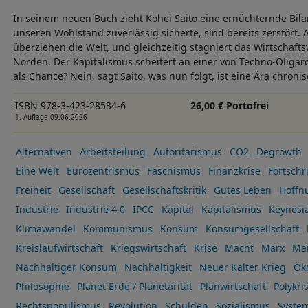
In seinem neuen Buch zieht Kohei Saito eine ernüchternde Bilan
unseren Wohlstand zuverlässig sicherte, sind bereits zerstört. 
überziehen die Welt, und gleichzeitig stagniert das Wirtschaf
Norden. Der Kapitalismus scheitert an einer von Techno-Oligar
als Chance? Nein, sagt Saito, was nun folgt, ist eine Ära chron
ISBN 978-3-423-28534-6
26,00 € Portofrei
1. Auflage 09.06.2026
Alternativen
Arbeitsteilung
Autoritarismus
CO2
Degrowth
Eine Welt
Eurozentrismus
Faschismus
Finanzkrise
Fortschri
Freiheit
Gesellschaft
Gesellschaftskritik
Gutes Leben
Hoffn
Industrie
Industrie 4.0
IPCC
Kapital
Kapitalismus
Keynesi
Klimawandel
Kommunismus
Konsum
Konsumgesellschaft
Kreislaufwirtschaft
Kriegswirtschaft
Krise
Macht
Marx
Ma
Nachhaltiger Konsum
Nachhaltigkeit
Neuer Kalter Krieg
Ök
Philosophie
Planet Erde / Planetarität
Planwirtschaft
Polykri
Rechtspopulismus
Revolution
Schulden
Sozialismus
Syste