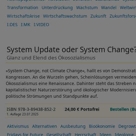
Transformation
Unterdrückung
Wachstum
Wandel
Weltwir
Wirtschaftskrise
Wirtschaftswachstum
Zukunft
Zukunftsfor
I:DES
I:MK
I:VIDEO
System Update oder System Change
Glanz und Elend des Ökosozialismus
»System Change, not Climate Change«, hallt es von Demonstra
Kongressen. An die Wurzeln gehen, Scheinlösungen vermeiden: S
Ökosozialismus eine Renaissance. Dahinter steht das Streben na
kapitalistischer Naturzerstörung und ökologischer Modernisieru
politische Strömungen und Standpunkte auf.
ISBN 978-3-89438-852-2
24,00 € Portofrei
Bestellen (B
1. Auflage 23.07.2025
Aktivismus
Alternativen
Ausbeutung
Bioökonomie
Degrowt
Fridays for Future
Gesellschaft
Herrschaft
Ideen
Ideologie