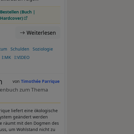
Bestellen (Buch |
Hardcover)
Weiterlesen
tum
Schulden
Soziologie
I:MK
I:VIDEO
n
Timothée Parrique
lagenbuch zum Thema
ue liefert eine ökologische
 System geändert werden
que räumt mit den Dogmen des
uss, um Wohlstand nicht zu