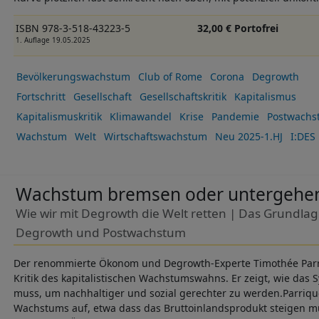
ISBN 978-3-518-43223-5
32,00 € Portofrei
1. Auflage 19.05.2025
Bevölkerungswachstum
Club of Rome
Corona
Degrowth
Fortschritt
Gesellschaft
Gesellschaftskritik
Kapitalismus
Kapitalismuskritik
Klimawandel
Krise
Pandemie
Postwachs
Wachstum
Welt
Wirtschaftswachstum
Neu 2025-1.HJ
I:DES
Wachstum bremsen oder untergehe
Wie wir mit Degrowth die Welt retten | Das Grund
Degrowth und Postwachstum
Der renommierte Ökonom und Degrowth-Experte Timothée Parriq
Kritik des kapitalistischen Wachstumswahns. Er zeigt, wie das
muss, um nachhaltiger und sozial gerechter zu werden.Parri
Wachstums auf, etwa dass das Bruttoinlandsprodukt steigen m