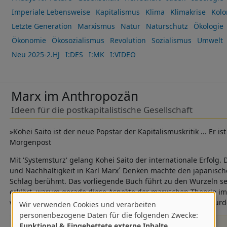
Imperiale Lebensweise
Kapitalismus
Klima
Klimakrise
Kolo
Letzte Generation
Marxismus
Natur
Naturschutz
Ökologie
Ökonomie
Ökosozialismus
Revolution
Sozialismus
Umwelt
Neu 2025-2.HJ
I:DES
I:MK
I:VIDEO
Marx im Anthropozän
Ideen für die postkapitalistische Gesellschaft
»Kohei Saito ist der neue Popstar der Kapitalismuskritik ... Er ist
Morgenpost
Mit 'Systemsturz' gelang Kohei Saito der internationale Erfolg.
und Nachhaltigkeit in Karl Marx´ Denken machte den japanisch
Schlag berühmt. Das vorliegende Buch führt zu den Wurzeln se
erklärt, warum gerade diese Aspekte der marxschen Theorie im
vergessen, sondern marginalisiert und sogar unterdrückt wurd
Wir verwenden Cookies und verarbeiten
Verwendung
personenbezogene Daten für die folgenden Zwecke:
ISBN 978-3-423-35256-7
20,00 € Portofrei
Funktional & Eingebettete externe Inhalte
.