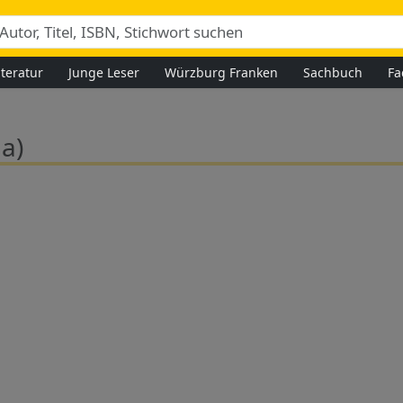
iteratur
Junge Leser
Würzburg Franken
Sachbuch
Fa
a)