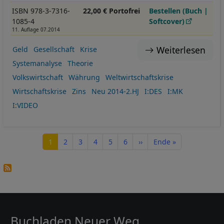
ISBN 978-3-7316-
22,00 € Portofrei
Bestellen (Buch |
1085-4
Softcover)
11. Auflage 07.2014
Weiterlesen
Geld
Gesellschaft
Krise
Systemanalyse
Theorie
Volkswirtschaft
Währung
Weltwirtschaftskrise
Wirtschaftskrise
Zins
Neu 2014-2.HJ
I:DES
I:MK
I:VIDEO
Seitennummerierung
Seite
Seite
Seite
Seite
Seite
Seite
Nächste Seite
Letzte Seite
1
2
3
4
5
6
››
Ende »
Buchladen Neuer Weg