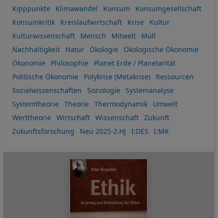
Kipppunkte
Klimawandel
Konsum
Konsumgesellschaft
Konsumkritik
Kreislaufwirtschaft
Krise
Kultur
Kulturwissenschaft
Mensch
Mitwelt
Müll
Nachhaltigkeit
Natur
Ökologie
Ökologische Ökonomie
Ökonomie
Philosophie
Planet Erde / Planetarität
Politische Ökonomie
Polykrise (Metakrise)
Ressourcen
Sozialwissenschaften
Soziologie
Systemanalyse
Systemtheorie
Theorie
Thermodynamik
Umwelt
Werttheorie
Wirtschaft
Wissenschaft
Zukunft
Zukunftsforschung
Neu 2025-2.HJ
I:DES
I:MK