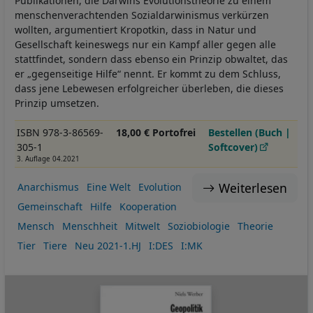
Publikationen, die Darwins Evolutionstheorie zu einem
menschenverachtenden Sozialdarwinismus verkürzen
wollten, argumentiert Kropotkin, dass in Natur und
Gesellschaft keineswegs nur ein Kampf aller gegen alle
stattfindet, sondern dass ebenso ein Prinzip obwaltet, das
er „gegenseitige Hilfe“ nennt. Er kommt zu dem Schluss,
dass jene Lebewesen erfolgreicher überleben, die dieses
Prinzip umsetzen.
ISBN 978-3-86569-
18,00 € Portofrei
Bestellen (Buch |
305-1
Softcover)
3. Auflage 04.2021
Weiterlesen
Anarchismus
Eine Welt
Evolution
Gemeinschaft
Hilfe
Kooperation
Mensch
Menschheit
Mitwelt
Soziobiologie
Theorie
Tier
Tiere
Neu 2021-1.HJ
I:DES
I:MK