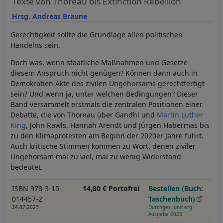
Texte von Thoreau bis Extinction Rebellion
Hrsg. Andreas Braune
Gerechtigkeit sollte die Grundlage allen politischen
Handelns sein.
Doch was, wenn staatliche Maßnahmen und Gesetze
diesem Anspruch nicht genügen? Können dann auch in
Demokratien Akte des zivilen Ungehorsams gerechtfertigt
sein? Und wenn ja, unter welchen Bedingungen? Dieser
Band versammelt erstmals die zentralen Positionen einer
Debatte, die von Thoreau über Gandhi und
Martin Luther
King
, John Rawls, Hannah Arendt und Jürgen Habermas bis
zu den Klimaprotesten am Beginn der 2020er Jahre führt.
Auch kritische Stimmen kommen zu Wort, denen ziviler
Ungehorsam mal zu viel, mal zu wenig Widerstand
bedeutet.
ISBN 978-3-15-
14,80 € Portofrei
Bestellen (Buch:
014457-2
Taschenbuch)
24.07.2023
Durchges. und erg.
Ausgabe 2023