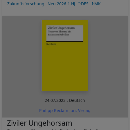
Zukunftsforschung
Neu 2026-1.HJ
I:DES
I:MK
24.07.2023
,
Deutsch
Philipp Reclam jun. Verlag
Ziviler Ungehorsam