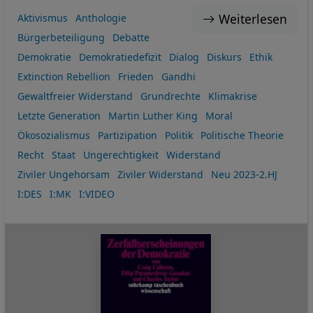
Weiterlesen
Aktivismus
Anthologie
Bürgerbeteiligung
Debatte
Demokratie
Demokratiedefizit
Dialog
Diskurs
Ethik
Extinction Rebellion
Frieden
Gandhi
Gewaltfreier Widerstand
Grundrechte
Klimakrise
Letzte Generation
Martin Luther King
Moral
Ökosozialismus
Partizipation
Politik
Politische Theorie
Recht
Staat
Ungerechtigkeit
Widerstand
Ziviler Ungehorsam
Ziviler Widerstand
Neu 2023-2.HJ
I:DES
I:MK
I:VIDEO