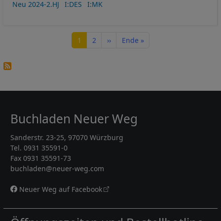
Neu 2024-2.HJ
I:DES
I:MK
Seitennummerierung
Seite
Seite
Nächste Seite
Letzte Seite
1
2
››
Ende »
Buchladen Neuer Weg
Sanderstr. 23-25, 97070 Würzburg
Tel. 0931 35591-0
Fax 0931 35591-73
buchladen@neuer-weg.com
Neuer Weg auf Facebook