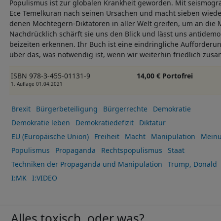
Populismus ist zur globalen Krankheit geworden. Mit seismog
Ece Temelkuran nach seinen Ursachen und macht sieben wieder
denen Möchtegern-Diktatoren in aller Welt greifen, um an die
Nachdrücklich schärft sie uns den Blick und lässt uns antidem
beizeiten erkennen. Ihr Buch ist eine eindringliche Aufforder
über das, was notwendig ist, wenn wir weiterhin friedlich zu
ISBN 978-3-455-01131-9
14,00 € Portofrei
1. Auflage 01.04.2021
Brexit
Bürgerbeteiligung
Bürgerrechte
Demokratie
Demokratie leben
Demokratiedefizit
Diktatur
EU (Europäische Union)
Freiheit
Macht
Manipulation
Meinu
Populismus
Propaganda
Rechtspopulismus
Staat
Techniken der Propaganda und Manipulation
Trump, Donald
I:MK
I:VIDEO
Alles toxisch, oder was?