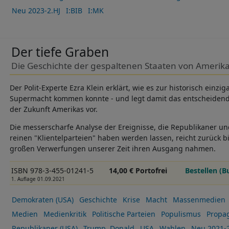
Neu 2023-2.HJ
I:BIB
I:MK
Der tiefe Graben
Die Geschichte der gespaltenen Staaten von Amerik
Der Polit-Experte Ezra Klein erklärt, wie es zur historisch einzi
Supermacht kommen konnte - und legt damit das entscheiden
der Zukunft Amerikas vor.
Die messerscharfe Analyse der Ereignisse, die Republikaner 
reinen "Klientelparteien" haben werden lassen, reicht zurück bis
großen Verwerfungen unserer Zeit ihren Ausgang nahmen.
ISBN 978-3-455-01241-5
14,00 € Portofrei
Bestellen (B
1. Auflage 01.09.2021
Demokraten (USA)
Geschichte
Krise
Macht
Massenmedien
Medien
Medienkritik
Politische Parteien
Populismus
Propa
Republikaner (USA)
Trump, Donald
USA
Wahlen
Neu 2021-2