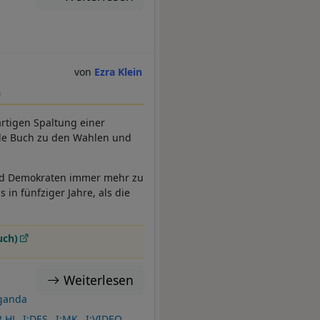
Ezra Klein
a
gartigen Spaltung einer
de Buch zu den Wahlen und
und Demokraten immer mehr zu
 in fünfziger Jahre, als die
uch)
Weiterlesen
ganda
.HJ
I:DES
I:MK
I:VIDEO