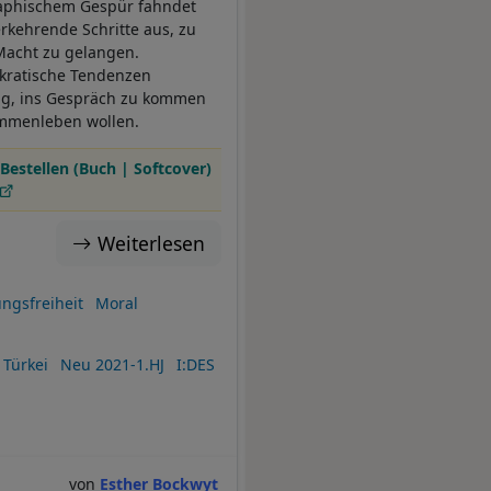
raphischem Gespür fahndet
kehrende Schritte aus, zu
 Macht zu gelangen.
okratische Tendenzen
ung, ins Gespräch zu kommen
sammenleben wollen.
Bestellen (Buch | Softcover)
Weiterlesen
ngsfreiheit
Moral
Türkei
Neu 2021-1.HJ
I:DES
Esther Bockwyt