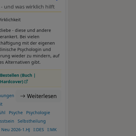
und was wirklich hilft
rklichkeit
tliebe - diese und andere
erankert. Bei vielen
chäftigung mit der eigenen
linische Psychologin und
ierung wieder zu mindern, auf
s Alternativen gibt.
Bestellen (Buch |
Hardcover)
Weiterlesen
hungen
t
ühl
Psyche
Psychologie
sstsein
Selbstheilung
Neu 2026-1.HJ
I:DES
I:MK