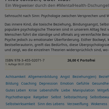
Ein Wegweiser durch den #MentalHealth-Dschungel - 
Sehnsucht nach Sinn: Psychologie zwischen Versprechen und Wi
Das innere Kind, die toxische Beziehung, Bindungsangst, Selbs
populäre psychologische Theorien sind in unserem Alltag fest v
Menschen führt die ständige und oftmals arg vereinfachte Bes
Psyche jedoch zu emotionaler Überforderung. Esther Bockwyt, k
Bestsellerautorin, greift das Bedürfnis, diese Überpsychologis
und zeigt, wo die einzelnen Theorien widersprüchlich sind, wo e
ISBN 978-3-455-02071-7
26,00 € Portofrei
1. Auflage 08.01.2026
Achtsamkeit
Allgemeinbildung
Angst
Beziehung(en)
Bezie
Bildung
Coaching
Depression
Emotion
Gefühle
Gesundhei
Gutes Leben
Krise
Lebenshilfe
Liebe
Manipulation
Mitgef
Psychotherapie
Ratgeber
Selbst
Selbstachtung
Selbstbewu
Selbstwirksamkeit
Sinn des Lebens
Verzweiflung
Wokeness