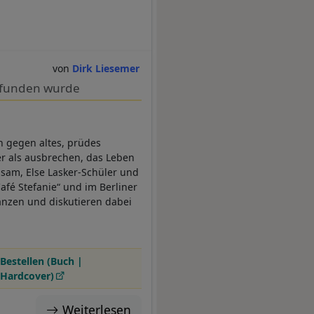
Dirk Liesemer
erfunden wurde
 gegen altes, prüdes
er als ausbrechen, das Leben
hsam, Else Lasker-Schüler und
afé Stefanie“ und im Berliner
ianzen und diskutieren dabei
Bestellen (Buch |
Hardcover)
Weiterlesen