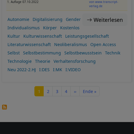
1. Auflage 07.10.2022
von www.transcript-
verlag.de
Weiterlesen
Autonomie
Digitalisierung
Gender
Individualismus
Körper
Kostenlos
Kultur
Kulturwissenschaft
Leistungsgesellschaft
Literaturwissenschaft
Neoliberalismus
Open Access
Selbst
Selbstbestimmung
Selbstbewusstsein
Technik
Technologie
Theorie
Verhaltensforschung
Neu 2022-2.HJ
I:DES
I:MK
I:VIDEO
Seitennummerierung
Seite
Seite
Seite
Seite
Nächste Seite
Letzte Seite
1
2
3
4
››
Ende »