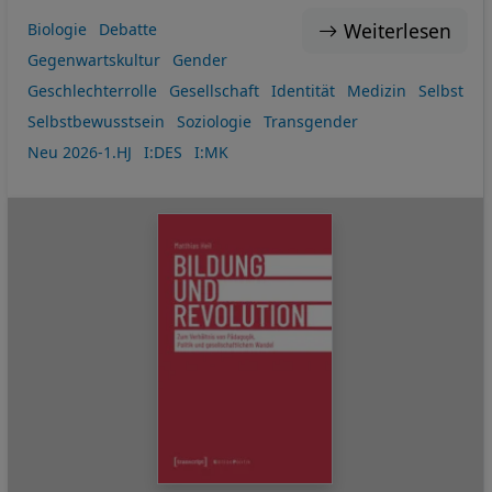
Weiterlesen
Biologie
Debatte
Gegenwartskultur
Gender
Geschlechterrolle
Gesellschaft
Identität
Medizin
Selbst
Selbstbewusstsein
Soziologie
Transgender
Neu 2026-1.HJ
I:DES
I:MK