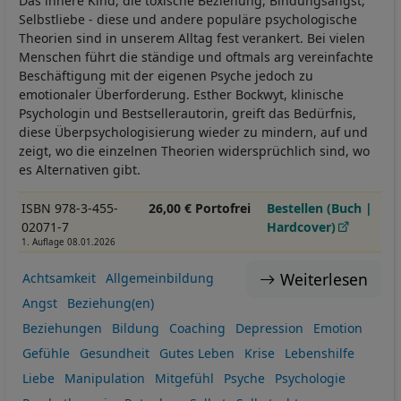
Das innere Kind, die toxische Beziehung, Bindungsangst,
Selbstliebe - diese und andere populäre psychologische
Theorien sind in unserem Alltag fest verankert. Bei vielen
Menschen führt die ständige und oftmals arg vereinfachte
Beschäftigung mit der eigenen Psyche jedoch zu
emotionaler Überforderung. Esther Bockwyt, klinische
Psychologin und Bestsellerautorin, greift das Bedürfnis,
diese Überpsychologisierung wieder zu mindern, auf und
zeigt, wo die einzelnen Theorien widersprüchlich sind, wo
es Alternativen gibt.
ISBN 978-3-455-
26,00 € Portofrei
Bestellen (Buch |
02071-7
Hardcover)
1. Auflage 08.01.2026
Weiterlesen
Achtsamkeit
Allgemeinbildung
Angst
Beziehung(en)
Beziehungen
Bildung
Coaching
Depression
Emotion
Gefühle
Gesundheit
Gutes Leben
Krise
Lebenshilfe
Liebe
Manipulation
Mitgefühl
Psyche
Psychologie