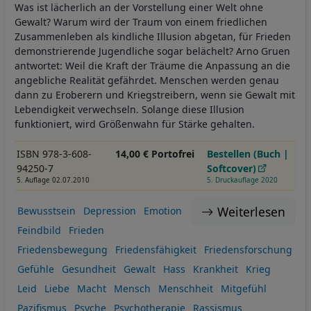
Was ist lächerlich an der Vorstellung einer Welt ohne
Gewalt? Warum wird der Traum von einem friedlichen
Zusammenleben als kindliche Illusion abgetan, für Frieden
demonstrierende Jugendliche sogar belächelt? Arno Gruen
antwortet: Weil die Kraft der Träume die Anpassung an die
angebliche Realität gefährdet. Menschen werden genau
dann zu Eroberern und Kriegstreibern, wenn sie Gewalt mit
Lebendigkeit verwechseln. Solange diese Illusion
funktioniert, wird Größenwahn für Stärke gehalten.
ISBN 978-3-608-
14,00 € Portofrei
Bestellen (Buch |
94250-7
Softcover)
5. Auflage 02.07.2010
5. Druckauflage 2020
Weiterlesen
Bewusstsein
Depression
Emotion
Feindbild
Frieden
Friedensbewegung
Friedensfähigkeit
Friedensforschung
Gefühle
Gesundheit
Gewalt
Hass
Krankheit
Krieg
Leid
Liebe
Macht
Mensch
Menschheit
Mitgefühl
Pazifismus
Psyche
Psychotherapie
Rassismus