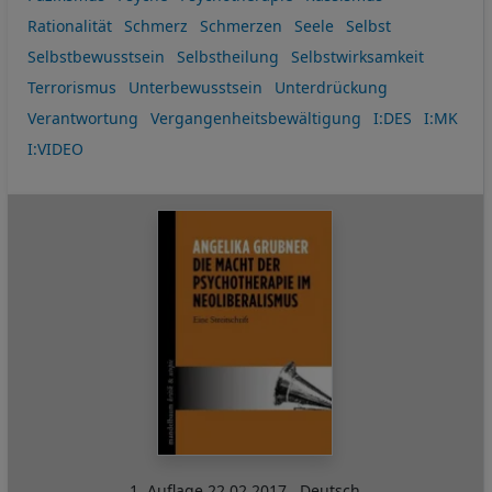
Rationalität
Schmerz
Schmerzen
Seele
Selbst
Selbstbewusstsein
Selbstheilung
Selbstwirksamkeit
Terrorismus
Unterbewusstsein
Unterdrückung
Verantwortung
Vergangenheitsbewältigung
I:DES
I:MK
I:VIDEO
1. Auflage
22.02.2017
,
Deutsch