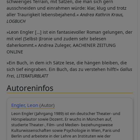
schwieriges Terrain, mit Sätzen, die man sich gern
ausschneiden und einrahmen würde: klar, klug und trotz
aller Traurigkeit lebensbejahend.«
Andrea Kathrin Kraus,
LOGBUCH
»Leon Engler […] ist ein fantasievoller Roman gelungen, der
mit viel (Selbst-)Ironie und zudem sehr belesen
daherkommt.« Andrea Zuleger, AACHENER ZEITUNG
ONLINE
»Ein Buch, in dem ich Sätze lese, die hängen bleiben, die
sich tief eingraben. Ein Buch, das zu verstehen hilft!«
Gallus
Frei, LITERATURBLATT
Autoreninfos
Engler, Leon
(Autor)
Leon Engler (Jahrgang 1989) ist ein deutscher Theater- und
Hörspielautor sowie Dozent. Er wuchs in München auf,
studierte Theater-, Film- und Medien- beziehungsweise
Kulturwissenschaften sowie Psychologie in Wien, Paris und
Berlin und arbeitete in der Lehre an Instituten wie der