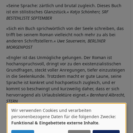
»Seine Sprache: zärtlich und brutal zugleich. Dieses Buch
ist ein stilistisches Glanzstück.«
Katja Schönherr, SRF
BESTENLISTE SEPTEMBER
»Sich ein Buch sprichwörtlich von der Seele schreiben, das
trifft bei seinem Roman vielleicht noch mehr zu als bei
anderen Schriftstellern.«
Uwe Sauerwein, BERLINER
MORGENPOST
»Engler ist das Unmögliche gelungen. Der Roman ist
hochanspruchsvoll, dringt vor zu den existenzialistischen
Grundfragen, steckt voller Anregungen, tiefer einzusteigen
in die Seelenkunde. Trotzdem macht er gute Laune, seine
Sprache ist konkret und hochpoetisch zugleich, und er
kommt so beschwingt und kurzweilig daher, dass er sich
hervorragend als Urlaubslektüre eignet.«
Bernhard Albrecht,
STERN
Wir verwenden Cookies und verarbeiten
»In der Sprache so was Zärtliches und gleichzeitig Direktes,
Verwendung
personenbezogene Daten für die folgenden Zwecke:
das habe ich noch nie gelesen. […] Ich bin wirklich
Funktional & Eingebettete externe Inhalte
.
von
begeistert.«
Katja Schönherr, SRF BUCHZEICHEN