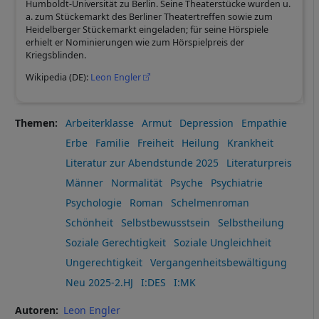
Humboldt‑Universität zu Berlin. Seine Theaterstücke wurden u.
a. zum Stückemarkt des Berliner Theatertreffen sowie zum
Heidelberger Stückemarkt eingeladen; für seine Hörspiele
erhielt er Nominierungen wie zum Hörspielpreis der
Kriegsblinden.
Wikipedia (DE):
Leon Engler
Themen
Arbeiterklasse
Armut
Depression
Empathie
Erbe
Familie
Freiheit
Heilung
Krankheit
Literatur zur Abendstunde 2025
Literaturpreis
Männer
Normalität
Psyche
Psychiatrie
Psychologie
Roman
Schelmenroman
Schönheit
Selbstbewusstsein
Selbstheilung
Soziale Gerechtigkeit
Soziale Ungleichheit
Ungerechtigkeit
Vergangenheitsbewältigung
Neu 2025-2.HJ
I:DES
I:MK
Autoren
Leon Engler