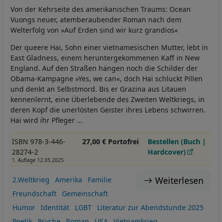
Von der Kehrseite des amerikanischen Traums: Ocean
Vuongs neuer, atemberaubender Roman nach dem
Welterfolg von »Auf Erden sind wir kurz grandios«
Der queere Hai, Sohn einer vietnamesischen Mutter, lebt in
East Gladness, einem heruntergekommenen Kaff in New
England. Auf den Straßen hängen noch die Schilder der
Obama-Kampagne »Yes, we can«, doch Hai schluckt Pillen
und denkt an Selbstmord. Bis er Grazina aus Litauen
kennenlernt, eine Überlebende des Zweiten Weltkriegs, in
deren Kopf die unerlösten Geister ihres Lebens schwirren.
Hai wird ihr Pfleger ...
ISBN 978-3-446-
27,00 € Portofrei
Bestellen (Buch |
28274-2
Hardcover)
1. Auflage 12.05.2025
Weiterlesen
2.Weltkrieg
Amerika
Familie
Freundschaft
Gemeinschaft
Humor
Identität
LGBT
Literatur zur Abendstunde 2025
Poetik
Psyche
Roman
USA
Vietnamkrieg