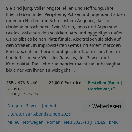
Sie sind jung, voller Ängste, Pillen und Hoffnung. Ihre
Eltern leben in der Peripherie, Polizei und Jugendamt sitzen
ihnen im Nacken, die Schule ist ein Angebot, das sie
dankend ausschlagen. Ivor, Marco, Jonas und Arjan sind
rastlos, zwischen den schicken Bars und hyggeligen Cafés
Oslos gibt es keinen Platz für sie. Also treiben sie sich auf
den Straßen, in improvisierten Gyms und einem maroden
Einkaufszentrum herum und geraten Tag für Tag, line für
line tiefer in eine Welt des Rauschs, der Gewalt und
Kriminalität. Die Liebe zueinander macht sie unbesiegbar -
bis einer von ihnen zu weit geht ...
ISBN 978-3-446-
22,00 € Portofrei
Bestellen (Buch |
28160-8
Hardcover)
1. Auflage 18.02.2025
Weiterlesen
Drogen
Gewalt
Jugend
Literatur zur Abendstunde 2025
Milieu
Norwegen
Roman
Neu 2025-1.HJ
I:DES
I:MK