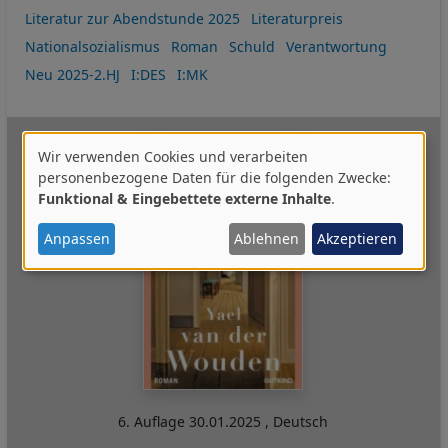
Literatur zur Abendstunde 2025
Literaturpreis
Nationalsozialismus
Roman
Schuld
Verantwortung
Neu 2025-2.HJ
I:DES
I:MK
Wir verwenden Cookies und verarbeiten
Verwendung
personenbezogene Daten für die folgenden Zwecke:
Funktional & Eingebettete externe Inhalte
.
von
personenbezogenen
Anpassen
Ablehnen
Akzeptieren
Daten
und
Cookies
6. Auflage
30.01.2025
,
Deutsch