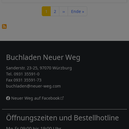
Seitennummerierung
Seite
Seite
Nächste Seite
Letzte Seite
1
2
››
Ende »
Buchladen Neuer Weg
Sanderstr. 23-25, 97070 Würzburg
Tel. 0931 35591-0
Fax 0931 35591-73
buchladen@neuer-weg.com
Neuer Weg auf Facebook
Öffnungszeiten und Bestellhotline
Mo-Fr 09:00 bis 19:00 Uhr