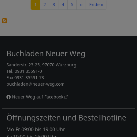
Seite
Seite
Seite
Seite
Seite
Nächste Seite
Letzte Seite
1
2
3
4
5
››
Ende »
Buchladen Neuer Weg
Sanderstr. 23-25, 97070 Würzburg
Tel. 0931 35591-0
Fax 0931 35591-73
buchladen@neuer-weg.com
Neuer Weg auf Facebook
Öffnungszeiten und Bestellhotline
Mo-Fr 09:00 bis 19:00 Uhr
Sa 10:00 bis 16:00 Uhr