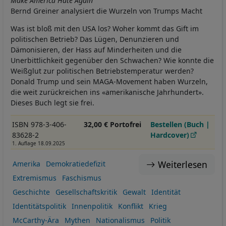
Make America Hate Again
Bernd Greiner analysiert die Wurzeln von Trumps Macht
Was ist bloß mit den USA los? Woher kommt das Gift im
politischen Betrieb? Das Lügen, Denunzieren und
Dämonisieren, der Hass auf Minderheiten und die
Unerbittlichkeit gegenüber den Schwachen? Wie konnte die
Weißglut zur politischen Betriebstemperatur werden?
Donald Trump und sein MAGA-Movement haben Wurzeln,
die weit zurückreichen ins «amerikanische Jahrhundert».
Dieses Buch legt sie frei.
ISBN 978-3-406-
32,00 € Portofrei
Bestellen (Buch |
83628-2
Hardcover)
1. Auflage 18.09.2025
Weiterlesen
Amerika
Demokratiedefizit
Extremismus
Faschismus
Geschichte
Gesellschaftskritik
Gewalt
Identität
Identitätspolitik
Innenpolitik
Konflikt
Krieg
McCarthy-Ära
Mythen
Nationalismus
Politik