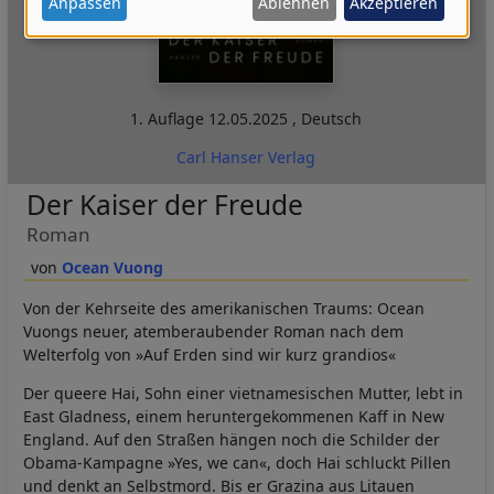
Anpassen
Ablehnen
Akzeptieren
Daten
und
Cookies
1. Auflage
12.05.2025
,
Deutsch
Carl Hanser Verlag
Der Kaiser der Freude
Roman
Ocean Vuong
Von der Kehrseite des amerikanischen Traums: Ocean
Vuongs neuer, atemberaubender Roman nach dem
Welterfolg von »Auf Erden sind wir kurz grandios«
Der queere Hai, Sohn einer vietnamesischen Mutter, lebt in
East Gladness, einem heruntergekommenen Kaff in New
England. Auf den Straßen hängen noch die Schilder der
Obama-Kampagne »Yes, we can«, doch Hai schluckt Pillen
und denkt an Selbstmord. Bis er Grazina aus Litauen