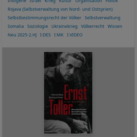
Indigene
Israel
Krieg
Kultur
Organisation
Politik
Rojava (Selbstverwaltung von Nord- und Ostsyrien)
Selbstbestimmungsrecht der Völker
Selbstverwaltung
Somalia
Soziologie
Ukrainekrieg
Völkerrecht
Wissen
Neu 2025-2.HJ
I:DES
I:MK
I:VIDEO