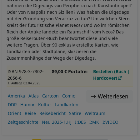
nahmen die Digedags von Peripheria nach Konstantinopel?
Oder von Neapolis nach Sizilien? Was haben die Digedags
mit der Gründung von Veracruz zu tun? Um welchen Stern
kreist der futuristische Planet Neos? Und wo im römischen
Reich der Antike landete ein Raumschiff vom Neos? Das
große Reiserouten-Buch beantwortet diese und viele
weitere Fragen. Über 90 exklusiv erstellte Karten, wie
Landkarten oder Stadtpläne, skizzieren die
Zusammenhänge der Wege der Digedags.
ISBN 978-3-7302-
89,00 € Portofrei
Bestellen (Buch |
2056-6
Hardcover)
1. Auflage 02.04.2025
Weiterlesen
Amerika
Atlas
Cartoon
Comic
DDR
Humor
Kultur
Landkarten
Orient
Reise
Reisebericht
Satire
Weltraum
Zeitgeschichte
Neu 2025-1.HJ
I:DES
I:MK
I:VIDEO
Seitennummerierung