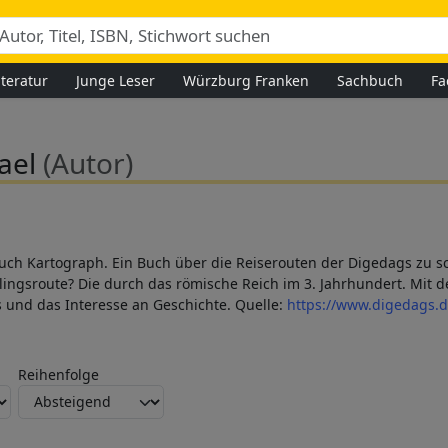
iteratur
Junge Leser
Würzburg Franken
Sachbuch
Fa
hael
(Autor)
auch Kartograph. Ein Buch über die Reiserouten der Digedags zu sch
ingsroute? Die durch das römische Reich im 3. Jahrhundert. Mit d
 und das Interesse an Geschichte. Quelle:
https://www.digedags.d
Reihenfolge