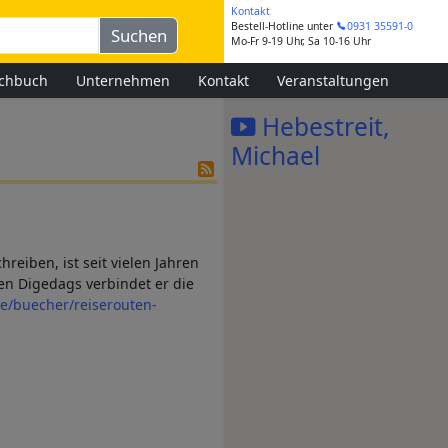
Kontakt
Bestell-Hotline
unter
0931 35591-0
Mo-Fr 9-19 Uhr, Sa 10-16 Uhr
chbuch
Unternehmen
Kontakt
Veranstaltungen
Hebestreit,
Michael
reiben, ist seit vielen Jahren
en Digedags verbindet er die
e/buecher/reiserouten-