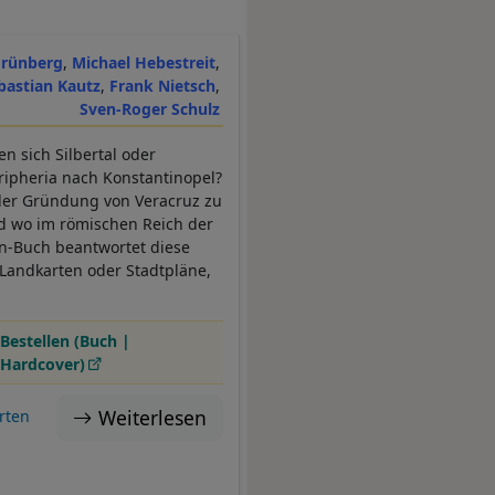
Grünberg
Michael Hebestreit
bastian Kautz
Frank Nietsch
Sven-Roger Schulz
en sich Silbertal oder
ripheria nach Konstantinopel?
 der Gründung von Veracruz zu
nd wo im römischen Reich der
en-Buch beantwortet diese
e Landkarten oder Stadtpläne,
Bestellen (Buch |
Hardcover)
Weiterlesen
rten