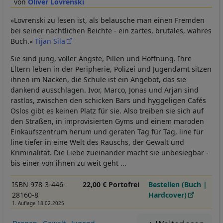
Oliver Lovrenski
»Lovrenski zu lesen ist, als belausche man einen Fremden
bei seiner nächtlichen Beichte - ein zartes, brutales, wahres
Buch.«
Tijan Sila
Sie sind jung, voller Ängste, Pillen und Hoffnung. Ihre
Eltern leben in der Peripherie, Polizei und Jugendamt sitzen
ihnen im Nacken, die Schule ist ein Angebot, das sie
dankend ausschlagen. Ivor, Marco, Jonas und Arjan sind
rastlos, zwischen den schicken Bars und hyggeligen Cafés
Oslos gibt es keinen Platz für sie. Also treiben sie sich auf
den Straßen, in improvisierten Gyms und einem maroden
Einkaufszentrum herum und geraten Tag für Tag, line für
line tiefer in eine Welt des Rauschs, der Gewalt und
Kriminalität. Die Liebe zueinander macht sie unbesiegbar -
bis einer von ihnen zu weit geht ...
ISBN 978-3-446-
22,00 € Portofrei
Bestellen (Buch |
28160-8
Hardcover)
1. Auflage 18.02.2025