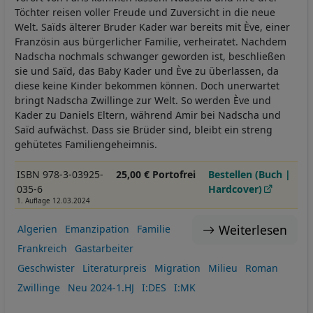
Töchter reisen voller Freude und Zuversicht in die neue
Welt. Saïds älterer Bruder Kader war bereits mit Ève, einer
Französin aus bürgerlicher Familie, verheiratet. Nachdem
Nadscha nochmals schwanger geworden ist, beschließen
sie und Saïd, das Baby Kader und Ève zu überlassen, da
diese keine Kinder bekommen können. Doch unerwartet
bringt Nadscha Zwillinge zur Welt. So werden Ève und
Kader zu Daniels Eltern, während Amir bei Nadscha und
Saïd aufwächst. Dass sie Brüder sind, bleibt ein streng
gehütetes Familiengeheimnis.
ISBN 978-3-03925-
25,00 € Portofrei
Bestellen (Buch |
035-6
Hardcover)
1. Auflage 12.03.2024
Weiterlesen
Algerien
Emanzipation
Familie
Frankreich
Gastarbeiter
Geschwister
Literaturpreis
Migration
Milieu
Roman
Zwillinge
Neu 2024-1.HJ
I:DES
I:MK