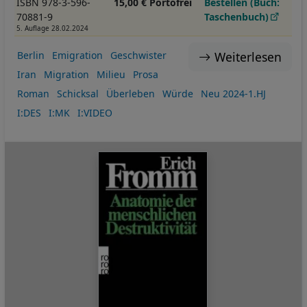
ISBN 978-3-596-
15,00 € Portofrei
Bestellen (Buch:
70881-9
Taschenbuch)
5. Auflage 28.02.2024
Weiterlesen
Berlin
Emigration
Geschwister
Iran
Migration
Milieu
Prosa
Roman
Schicksal
Überleben
Würde
Neu 2024-1.HJ
I:DES
I:MK
I:VIDEO