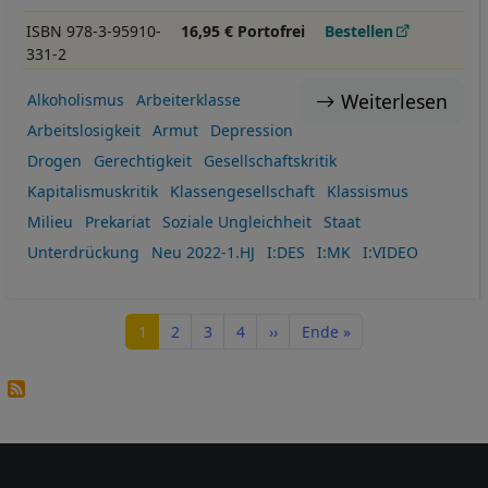
ISBN 978-3-95910-
16,95 € Portofrei
Bestellen
331-2
Weiterlesen
Alkoholismus
Arbeiterklasse
Arbeitslosigkeit
Armut
Depression
Drogen
Gerechtigkeit
Gesellschaftskritik
Kapitalismuskritik
Klassengesellschaft
Klassismus
Milieu
Prekariat
Soziale Ungleichheit
Staat
Unterdrückung
Neu 2022-1.HJ
I:DES
I:MK
I:VIDEO
Seitennummerierung
Seite
Seite
Seite
Seite
Nächste Seite
Letzte Seite
1
2
3
4
››
Ende »