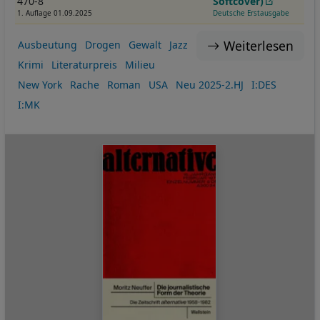
Cookies
470-8
Softcover)
1. Auflage 01.09.2025
Deutsche Erstausgabe
Weiterlesen
Ausbeutung
Drogen
Gewalt
Jazz
Krimi
Literaturpreis
Milieu
New York
Rache
Roman
USA
Neu 2025-2.HJ
I:DES
I:MK