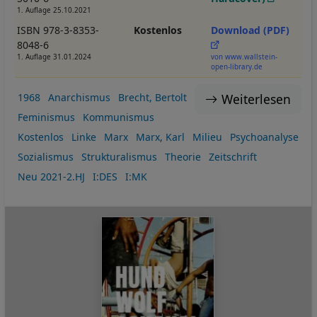
1. Auflage 25.10.2021
ISBN 978-3-8353-
Kostenlos
Download (PDF)
8048-6
1. Auflage 31.01.2024
von www.wallstein-
open-library.de
Weiterlesen
1968
Anarchismus
Brecht, Bertolt
Feminismus
Kommunismus
Kostenlos
Linke
Marx
Marx, Karl
Milieu
Psychoanalyse
Sozialismus
Strukturalismus
Theorie
Zeitschrift
Neu 2021-2.HJ
I:DES
I:MK