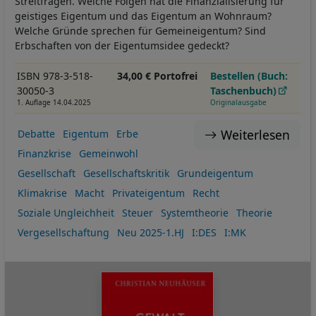
Streitfragen. Welche Folgen hat die Finanzialisierung für
geistiges Eigentum und das Eigentum an Wohnraum?
Welche Gründe sprechen für Gemeineigentum? Sind
Erbschaften von der Eigentumsidee gedeckt?
ISBN 978-3-518-
34,00 € Portofrei
Bestellen (Buch:
30050-3
Taschenbuch)
1. Auflage 14.04.2025
Originalausgabe
Weiterlesen
Debatte
Eigentum
Erbe
Finanzkrise
Gemeinwohl
Gesellschaft
Gesellschaftskritik
Grundeigentum
Klimakrise
Macht
Privateigentum
Recht
Soziale Ungleichheit
Steuer
Systemtheorie
Theorie
Vergesellschaftung
Neu 2025-1.HJ
I:DES
I:MK