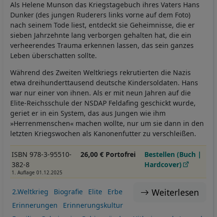
Als Helene Munson das Kriegstagebuch ihres Vaters Hans
Dunker (des jungen Ruderers links vorne auf dem Foto)
nach seinem Tode liest, entdeckt sie Geheimnisse, die er
sieben Jahrzehnte lang verborgen gehalten hat, die ein
verheerendes Trauma erkennen lassen, das sein ganzes
Leben überschatten sollte.
Während des Zweiten Weltkriegs rekrutierten die Nazis
etwa dreihunderttausend deutsche Kindersoldaten. Hans
war nur einer von ihnen. Als er mit neun Jahren auf die
Elite-Reichsschule der NSDAP Feldafing geschickt wurde,
geriet er in ein System, das aus Jungen wie ihm
»Herrenmenschen« machen wollte, nur um sie dann in den
letzten Kriegswochen als Kanonenfutter zu verschleißen.
ISBN 978-3-95510-
26,00 € Portofrei
Bestellen (Buch |
382-8
Hardcover)
1. Auflage 01.12.2025
Weiterlesen
2.Weltkrieg
Biografie
Elite
Erbe
Erinnerungen
Erinnerungskultur