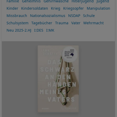
Familie
Geheimnis
Gehirnwäsche
Hitlerjugend
Jugend
Kinder
Kindersoldaten
Krieg
Kriegsopfer
Manipulation
Missbrauch
Nationalsozialismus
NSDAP
Schule
Schulsystem
Tagebücher
Trauma
Vater
Wehrmacht
Neu 2025-2.HJ
I:DES
I:MK