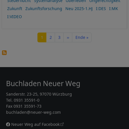
Steuerflucht
Systemanalyse
Überleben
Ungerechtigkeit
Zukunft
Zukunftsforschung
Neu 2025-1.HJ
I:DES
I:MK
I:VIDEO
Seitennummerierung
Seite
Seite
Seite
Nächste Seite
Letzte Seite
1
2
3
››
Ende »
Buchladen Neuer Weg
Sanderstr. 23-25, 97070 Würzburg
Tel. 0931 35591-0
Fax 0931 35591-73
buchladen@neuer-weg.com
Neuer Weg auf Facebook