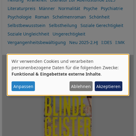
Literaturpreis
Männer
Normalität
Psyche
Psychiatrie
Psychologie
Roman
Schelmenroman
Schönheit
Selbstbewusstsein
Selbstheilung
Soziale Gerechtigkeit
Soziale Ungleichheit
Ungerechtigkeit
Vergangenheitsbewältigung
Neu 2025-2.HJ
I:DES
I:MK
Wir verwenden Cookies und verarbeiten
Verwendung
personenbezogene Daten für die folgenden Zwecke:
Funktional & Eingebettete externe Inhalte
.
von
personenbezogenen
Anpassen
Ablehnen
Akzeptieren
Daten
und
Cookies