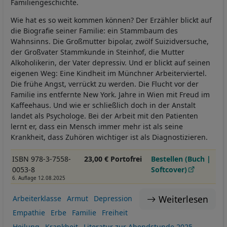
Familiengeschichte.
Wie hat es so weit kommen können? Der Erzähler blickt auf
die Biografie seiner Familie: ein Stammbaum des
Wahnsinns. Die Großmutter bipolar, zwölf Suizidversuche,
der Großvater Stammkunde in Steinhof, die Mutter
Alkoholikerin, der Vater depressiv. Und er blickt auf seinen
eigenen Weg: Eine Kindheit im Münchner Arbeiterviertel.
Die frühe Angst, verrückt zu werden. Die Flucht vor der
Familie ins entfernte New York. Jahre in Wien mit Freud im
Kaffeehaus. Und wie er schließlich doch in der Anstalt
landet als Psychologe. Bei der Arbeit mit den Patienten
lernt er, dass ein Mensch immer mehr ist als seine
Krankheit, dass Zuhören wichtiger ist als Diagnostizieren.
ISBN 978-3-7558-
23,00 € Portofrei
Bestellen (Buch |
0053-8
Softcover)
6. Auflage 12.08.2025
Weiterlesen
Arbeiterklasse
Armut
Depression
Empathie
Erbe
Familie
Freiheit
Heilung
Krankheit
Literatur zur Abendstunde 2025