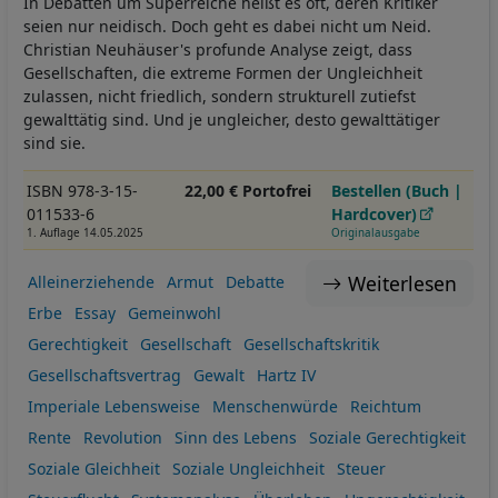
In Debatten um Superreiche heißt es oft, deren Kritiker
seien nur neidisch. Doch geht es dabei nicht um Neid.
Christian Neuhäuser's profunde Analyse zeigt, dass
Gesellschaften, die extreme Formen der Ungleichheit
zulassen, nicht friedlich, sondern strukturell zutiefst
gewalttätig sind. Und je ungleicher, desto gewalttätiger
sind sie.
ISBN 978-3-15-
22,00 € Portofrei
Bestellen (Buch |
011533-6
Hardcover)
1. Auflage 14.05.2025
Originalausgabe
Weiterlesen
Alleinerziehende
Armut
Debatte
Erbe
Essay
Gemeinwohl
Gerechtigkeit
Gesellschaft
Gesellschaftskritik
Gesellschaftsvertrag
Gewalt
Hartz IV
Imperiale Lebensweise
Menschenwürde
Reichtum
Rente
Revolution
Sinn des Lebens
Soziale Gerechtigkeit
Soziale Gleichheit
Soziale Ungleichheit
Steuer