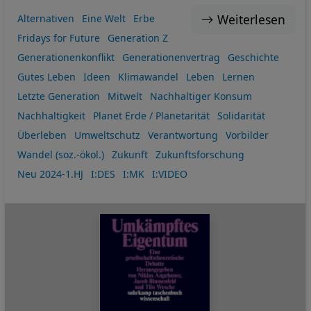
Weiterlesen
Alternativen
Eine Welt
Erbe
Fridays for Future
Generation Z
Generationenkonflikt
Generationenvertrag
Geschichte
Gutes Leben
Ideen
Klimawandel
Leben
Lernen
Letzte Generation
Mitwelt
Nachhaltiger Konsum
Nachhaltigkeit
Planet Erde / Planetarität
Solidarität
Überleben
Umweltschutz
Verantwortung
Vorbilder
Wandel (soz.-ökol.)
Zukunft
Zukunftsforschung
Neu 2024-1.HJ
I:DES
I:MK
I:VIDEO