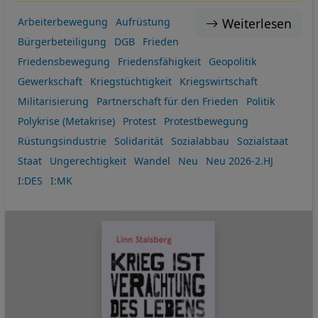
Weiterlesen
Arbeiterbewegung
Aufrüstung
Bürgerbeteiligung
DGB
Frieden
Friedensbewegung
Friedensfähigkeit
Geopolitik
Gewerkschaft
Kriegstüchtigkeit
Kriegswirtschaft
Militarisierung
Partnerschaft für den Frieden
Politik
Polykrise (Metakrise)
Protest
Protestbewegung
Rüstungsindustrie
Solidarität
Sozialabbau
Sozialstaat
Staat
Ungerechtigkeit
Wandel
Neu
Neu 2026-2.HJ
I:DES
I:MK