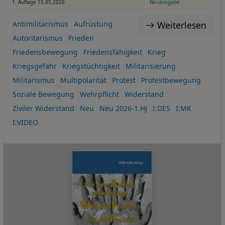
1. Auflage 15.05.2026
Neuausgabe
Weiterlesen
Antimilitarismus
Aufrüstung
Autoritarismus
Frieden
Friedensbewegung
Friedensfähigkeit
Krieg
Kriegsgefahr
Kriegstüchtigkeit
Militarisierung
Militarismus
Multipolarität
Protest
Protestbewegung
Soziale Bewegung
Wehrpflicht
Widerstand
Ziviler Widerstand
Neu
Neu 2026-1.HJ
I:DES
I:MK
I:VIDEO