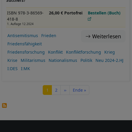
Suttners?
ISBN 978-3-86569-
26,00 € Portofrei
Bestellen (Buch)
418-8
1. Auflage 12.2024
Weiterlesen
Antisemitismus
Frieden
Friedensfähigkeit
Friedensforschung
Konflikt
Konfliktforschung
Krieg
Krise
Militarismus
Nationalismus
Politik
Neu 2024-2.HJ
I:DES
I:MK
Seitennummerierung
Seite
Seite
Nächste Seite
Letzte Seite
1
2
››
Ende »