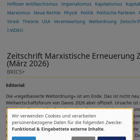
Hilfloser Antifaschismus
Imperialismus
Kapitalismus
Kapita
Marxismus
Neue Rechte
Physik
Politik
Politische Parteien
Streik
Theorie
USA
Verantwortung
Weltordnung
Zeitschrif
I:VIDEO
Zeitschrift Marxistische Erneuerung Z
(März 2026)
BRICS+
Editorial:
Die »regelbasierte Weltordnung« ist am Ende. Das ist nicht neu
Weltwirtschaftsforum von Davos 2026 aber offiziell. Ursache ist
Taktik der Trump-USA: Die ehemalige Supermacht hat schon im
rücksichtslos durchgesetzt. Trump mag dies auf eine aggressive
Wir verwenden Cookies und verarbeiten
Verwendung
Präsidenten, mehr aber auch nicht. Verändert hat sich die Inte
personenbezogene Daten für die folgenden Zwecke:
musste realisieren, dass die Weltordnung der liberalen Märkte
Funktional & Eingebettete externe Inhalte
.
von
Konkurrenten aus dem Globalen Süden nicht verhindert hat. D