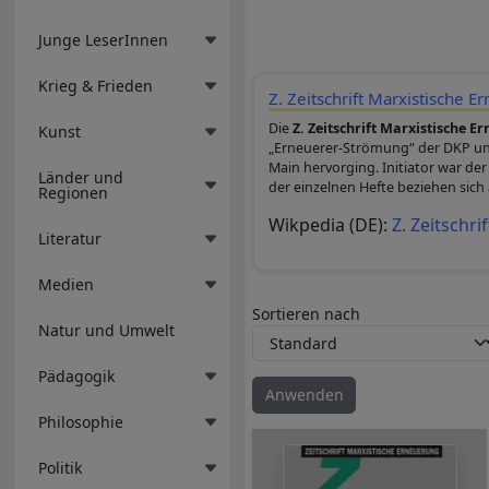
Junge LeserInnen
Krieg & Frieden
Z. Zeitschrift Marxistische 
Die
Z. Zeitschrift Marxistische E
Kunst
„Erneuerer-Strömung“ der DKP und
Main hervorging. Initiator war de
Länder und
der einzelnen Hefte beziehen sich 
Regionen
Wikpedia (DE):
Z. Zeitschr
Literatur
Medien
Sortieren nach
Natur und Umwelt
Pädagogik
Philosophie
Politik