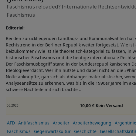
Faschismus reloaded? Internationale Rechtsentwickl
Faschismus
Editorial:
Bei den zurückliegenden Landtags- und Kommunalwahlen hat si
Rechtstrend in der Berliner Republik weiter fortgesetzt. Wie ist
beizukommen? Wie ist sie theoretisch-kategorial zu fassen, in 
historischer Faschismus und die heutige internationale Rechts
Der Faschismusbegriff stand in der bundesrepublikanischen De
Ideologieverdacht. Wer ihn nutzte und dabei nicht an die »Phä
Nolte anknüpfte, gab sich als Anhänger materialistischer, womö
Analyseansätze zu erkennen, was bis in die 1990er Jahre im a
schwere Nachteile mit sich brachte ...
10,00 € Kein Versand
06.2026
AFD
Antifaschismus
Arbeiter
Arbeiterbewegung
Argentini
Faschismus
Gegenwartskultur
Geschichte
Gesellschaftskriti