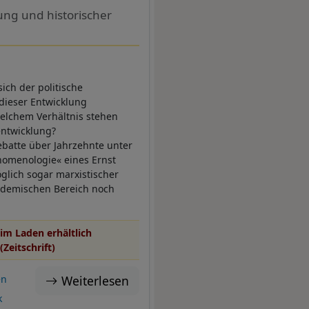
ung und historischer
ch der politische
 dieser Entwicklung
welchem Verhältnis stehen
entwicklung?
batte über Jahrzehnte unter
nomenologie« eines Ernst
glich sogar marxistischer
kademischen Bereich noch
im Laden erhältlich
(Zeitschrift)
Weiterlesen
en
k