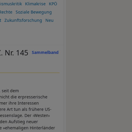
lismuskritik
Klimakrise
KPÖ
Rechte
Soziale Bewegung
t
Zukunftsforschung
Neu
. Nr. 145
Sammelband
, seit dem
 nicht die erpresserische
mer ihre Interessen
re Art tun als frühere US-
ressenslage. Der ›Westen‹
 den Aufstieg neuer
ie »ehemaligen Hinterländer