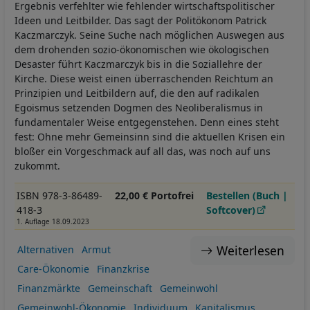
Ergebnis verfehlter wie fehlender wirtschaftspolitischer
Ideen und Leitbilder. Das sagt der Politökonom Patrick
Kaczmarczyk. Seine Suche nach möglichen Auswegen aus
dem drohenden sozio-ökonomischen wie ökologischen
Desaster führt Kaczmarczyk bis in die Soziallehre der
Kirche. Diese weist einen überraschenden Reichtum an
Prinzipien und Leitbildern auf, die den auf radikalen
Egoismus setzenden Dogmen des Neoliberalismus in
fundamentaler Weise entgegenstehen. Denn eines steht
fest: Ohne mehr Gemeinsinn sind die aktuellen Krisen ein
bloßer ein Vorgeschmack auf all das, was noch auf uns
zukommt.
ISBN 978-3-86489-
22,00 € Portofrei
Bestellen (Buch |
418-3
Softcover)
1. Auflage 18.09.2023
Weiterlesen
Alternativen
Armut
Care-Ökonomie
Finanzkrise
Finanzmärkte
Gemeinschaft
Gemeinwohl
Gemeinwohl-Ökonomie
Individuum
Kapitalismus