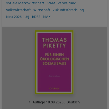
soziale Marktwirtschaft
Staat
Verwaltung
Volkswirtschaft
Wirtschaft
Zukunftsforschung
Neu 2026-1.HJ
I:DES
I:MK
1. Auflage
18.09.2025
,
Deutsch