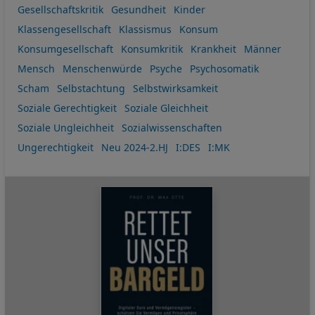
Gesellschaftskritik
Gesundheit
Kinder
Klassengesellschaft
Klassismus
Konsum
Konsumgesellschaft
Konsumkritik
Krankheit
Männer
Mensch
Menschenwürde
Psyche
Psychosomatik
Scham
Selbstachtung
Selbstwirksamkeit
Soziale Gerechtigkeit
Soziale Gleichheit
Soziale Ungleichheit
Sozialwissenschaften
Ungerechtigkeit
Neu 2024-2.HJ
I:DES
I:MK