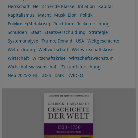
Herrschaft
Herrschende Klasse
Inflation
Kapital
Kapitalismus
Macht
Musk, Elon
Politik
Polykrise (Metakrise)
Reichtum
Risikoforschung
Schulden
Staat
Staatsverschuldung
Strategie
Systemanalyse
Trump, Donald
USA
Weltgeschichte
Weltordnung
Weltwirtschaft
Weltwirtschaftskrise
Wirtschaft
Wirtschaftskrise
Wirtschaftswachstum
Wirtschaftswissenschaft
Zukunftsforschung
Neu 2025-2.HJ
I:DES
I:MK
I:VIDEO