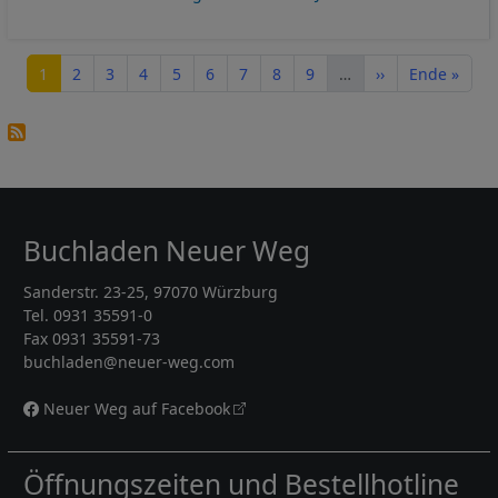
Seitennummerierung
Seite
Seite
Seite
Seite
Seite
Seite
Seite
Seite
Seite
Nächste Seite
Letzte Seite
1
2
3
4
5
6
7
8
9
…
››
Ende »
Buchladen Neuer Weg
Sanderstr. 23-25, 97070 Würzburg
Tel. 0931 35591-0
Fax 0931 35591-73
buchladen@neuer-weg.com
Neuer Weg auf Facebook
Öffnungszeiten und Bestellhotline