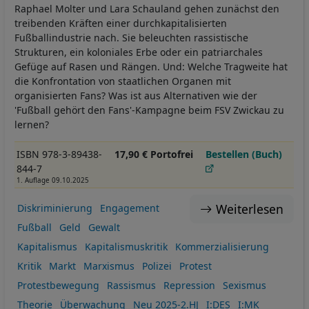
Raphael Molter und Lara Schauland gehen zunächst den
treibenden Kräften einer durchkapitalisierten
Fußballindustrie nach. Sie beleuchten rassistische
Strukturen, ein koloniales Erbe oder ein patriarchales
Gefüge auf Rasen und Rängen. Und: Welche Tragweite hat
die Konfrontation von staatlichen Organen mit
organisierten Fans? Was ist aus Alternativen wie der
'Fußball gehört den Fans'-Kampagne beim FSV Zwickau zu
lernen?
ISBN 978-3-89438-
17,90 € Portofrei
Bestellen (Buch)
844-7
1. Auflage 09.10.2025
Weiterlesen
Diskriminierung
Engagement
Fußball
Geld
Gewalt
Kapitalismus
Kapitalismuskritik
Kommerzialisierung
Kritik
Markt
Marxismus
Polizei
Protest
Protestbewegung
Rassismus
Repression
Sexismus
Theorie
Überwachung
Neu 2025-2.HJ
I:DES
I:MK