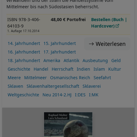
verwandeln und der Islam die Handelssysteme vom
Mittelmeer bis nach Südostasien beherrscht.
ISBN 978-3-406-
48,00 € Portofrei
Bestellen (Buch |
64103-9
Hardcover)
1. Auflage 17.10.2014
Weiterlesen
14. Jahrhundert
15. Jahrhundert
16. Jahrhundert
17. Jahrhundert
18. Jahrhundert
Amerika
Atlantik
Ausbeutung
Geld
Geschichte
Handel
Herrschaft
Indien
Islam
Kultur
Meere
Mittelmeer
Osmanisches Reich
Seefahrt
Sklaven
Sklavenhaltergesellschaft
Sklaverei
Weltgeschichte
Neu 2014-2.HJ
I:DES
I:MK