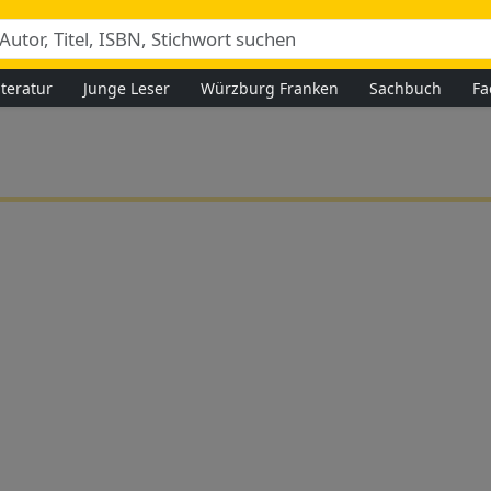
iteratur
Junge Leser
Würzburg Franken
Sachbuch
Fa