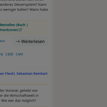
n anderes Steuersystem? Kann
anz weniger ballen? Wann habe
Bestellen (Buch |
Hardcover)
Weiterlesen
xus
HJ
I:BIB
I:MK
ner Fleckl
Sebastian Reinhart
r Visionär, geliebt von
er die Wirtschaftswelt in
. Wie war das möglich?