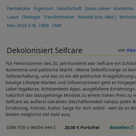
Demokratie
Eigentum
Gesellschaft
Gutes Leben
Kostenlos
Luxus
Ökologie
Transformation
Wandel (soz.-ökol.)
Wirtscha
Neu 2023-2.HJ
I:BIB
I:MK
Dekolonisiert Selfcare
Alys
Für Feministinnen des 20. Jahrhunderts war Selfcare ein Schlach
Autonomie und politische Macht: »Meine Selbstfürsorge ist kein
Selbsterhaltung, und das ist ein Akt politischer Kriegsführung«
heutige Lifestyle-Marken und Influencerinnen geht es hingege
Label Yogakurse, Achtsamkeits-Apps, ausgefallene Ernährungs
natürlich das dazugehörige Mindset zu einem hohen Preis zu ve
Selfcare als äußerst lukratives Geschäftsmodell nahezu jeden Ber
Ernährung, Freizeit, Kultur. Sorge für dich selbst - weil du es d
besten möglichst viel Geld aus).
ISBN 978-3-96054-344-2
20,00 € Portofrei
Bestellen