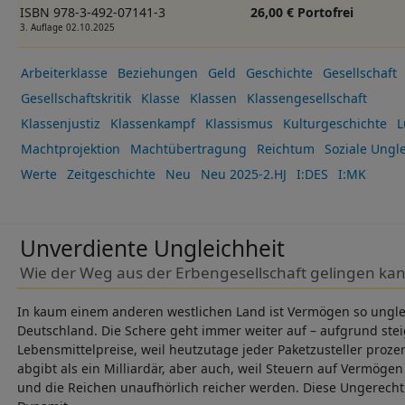
ISBN 978-3-492-07141-3
26,00 € Portofrei
3. Auflage 02.10.2025
Arbeiterklasse
Beziehungen
Geld
Geschichte
Gesellschaft
Gesellschaftskritik
Klasse
Klassen
Klassengesellschaft
Klassenjustiz
Klassenkampf
Klassismus
Kulturgeschichte
L
Machtprojektion
Machtübertragung
Reichtum
Soziale Ungle
Werte
Zeitgeschichte
Neu
Neu 2025-2.HJ
I:DES
I:MK
Unverdiente Ungleichheit
Wie der Weg aus der Erbengesellschaft gelingen ka
In kaum einem anderen westlichen Land ist Vermögen so ungleic
Deutschland. Die Schere geht immer weiter auf – aufgrund st
Lebensmittelpreise, weil heutzutage jeder Paketzusteller proz
abgibt als ein Milliardär, aber auch, weil Steuern auf Vermög
und die Reichen unaufhörlich reicher werden. Diese Ungerechtig