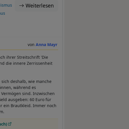
Weiterlesen
lismus
mus
Anna Mayr
h ihrer Streitschrift 'Die
nd die innere Zerrissenheit
ie sich deshalb, wie manche
können, während es
es Vermögen sind. Inzwischen
Geld ausgeben: 60 Euro für
ür ein Brautkleid. Immer noch
um.
uch)