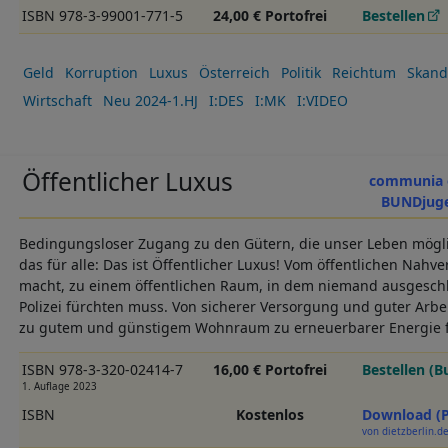
ISBN 978-3-99001-771-5
24,00 € Portofrei
Bestellen
Geld
Korruption
Luxus
Österreich
Politik
Reichtum
Skand
Wirtschaft
Neu 2024-1.HJ
I:DES
I:MK
I:VIDEO
Öffentlicher Luxus
communia e
BUNDjuge
Bedingungsloser Zugang zu den Gütern, die unser Leben mögl
das für alle: Das ist Öffentlicher Luxus! Vom öffentlichen Nahve
macht, zu einem öffentlichen Raum, in dem niemand ausgeschlo
Polizei fürchten muss. Von sicherer Versorgung und guter Arbe
zu gutem und günstigem Wohnraum zu erneuerbarer Energie f
ISBN 978-3-320-02414-7
16,00 € Portofrei
Bestellen (B
1. Auflage 2023
ISBN
Kostenlos
Download (
von dietzberlin.d