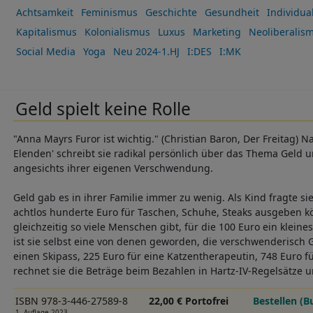
Achtsamkeit
Feminismus
Geschichte
Gesundheit
Individua
Kapitalismus
Kolonialismus
Luxus
Marketing
Neoliberalis
Social Media
Yoga
Neu 2024-1.HJ
I:DES
I:MK
Geld spielt keine Rolle
"Anna Mayrs Furor ist wichtig." (Christian Baron, Der Freitag) Nac
Elenden' schreibt sie radikal persönlich über das Thema Geld u
angesichts ihrer eigenen Verschwendung.
Geld gab es in ihrer Familie immer zu wenig. Als Kind fragte s
achtlos hunderte Euro für Taschen, Schuhe, Steaks ausgeben 
gleichzeitig so viele Menschen gibt, für die 100 Euro ein klein
ist sie selbst eine von denen geworden, die verschwenderisch 
einen Skipass, 225 Euro für eine Katzentherapeutin, 748 Euro f
rechnet sie die Beträge beim Bezahlen in Hartz-IV-Regelsätze 
ISBN 978-3-446-27589-8
22,00 € Portofrei
Bestellen (B
1. Auflage 2023