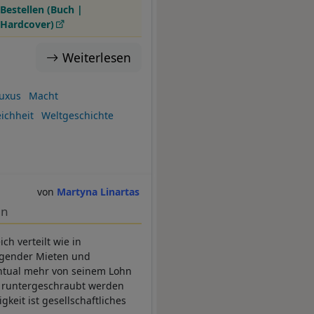
Bestellen (Buch |
Hardcover)
Weiterlesen
uxus
Macht
ichheit
Weltgeschichte
Martyna Linartas
nn
h verteilt wie in
eigender Mieten und
entual mehr von seinem Lohn
en runtergeschraubt werden
keit ist gesellschaftliches