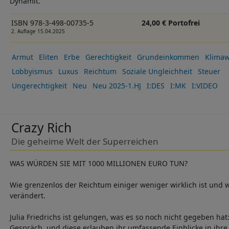
Dynamit.
ISBN 978-3-498-00735-5
24,00 € Portofrei
2. Auflage 15.04.2025
Armut
Eliten
Erbe
Gerechtigkeit
Grundeinkommen
Klimaw
Lobbyismus
Luxus
Reichtum
Soziale Ungleichheit
Steuer
Ungerechtigkeit
Neu
Neu 2025-1.HJ
I:DES
I:MK
I:VIDEO
Crazy Rich
Die geheime Welt der Superreichen
WAS WÜRDEN SIE MIT 1000 MILLIONEN EURO TUN?
Wie grenzenlos der Reichtum einiger weniger wirklich ist und
verändert.
Julia Friedrichs ist gelungen, was es so noch nicht gegeben hat
Gespräch, und diese erlauben ihr umfassende Einblicke in ihre 