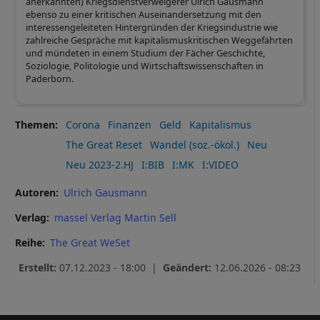
anerkannten) Kriegsdienstverweigerer Ulrich Gausmann
ebenso zu einer kritischen Auseinandersetzung mit den
interessengeleiteten Hintergründen der Kriegsindustrie wie
zahlreiche Gespräche mit kapitalismuskritischen Weggefährten
und mündeten in einem Studium der Fächer Geschichte,
Soziologie, Politologie und Wirtschaftswissenschaften in
Paderborn.
Themen
Corona
Finanzen
Geld
Kapitalismus
The Great Reset
Wandel (soz.-ökol.)
Neu
Neu 2023-2.HJ
I:BIB
I:MK
I:VIDEO
Autoren
Ulrich Gausmann
Verlag
massel Verlag Martin Sell
Reihe
The Great WeSet
Erstellt:
07.12.2023 - 18:00 |
Geändert:
12.06.2026 - 08:23