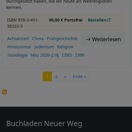
durchgesetzt haben, die wir heute als Weltreligionen
kennen.
ISBN 978-3-451-
99,00 € Portofrei
Bestellen
38333-5
Weiterlesen
Achsenzeit
China
Frühgeschichte
Hinduismus
Judentum
Religion
Soziologie
Neu 2020-2.HJ
I:DES
I:MK
Seitennummerierung
Seite
Seite
Nächste Seite
Letzte Seite
1
2
››
Ende »
Buchladen Neuer Weg