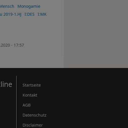
Mensch
Monogamie
u 2019-1.HJ
I:DES
I:MK
.2020 - 17:57
Rechtliches
line
Startseite
Kontakt
AGB
Datenschutz
Disclaimer