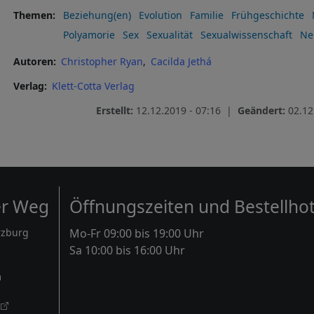
Themen
Beziehung(en)
Evolution
Familie
Frühgeschichte
Polyamorie
Sex
Sexualität
Sexualwissenschaft
Ne
Autoren
Christopher Ryan
Cacilda Jethá
Verlag
Klett-Cotta Verlag
Erstellt:
12.12.2019 - 07:16 |
Geändert:
02.12
er Weg
Öffnungszeiten und Bestellhot
rzburg
Mo-Fr 09:00 bis 19:00 Uhr
Sa 10:00 bis 16:00 Uhr
m