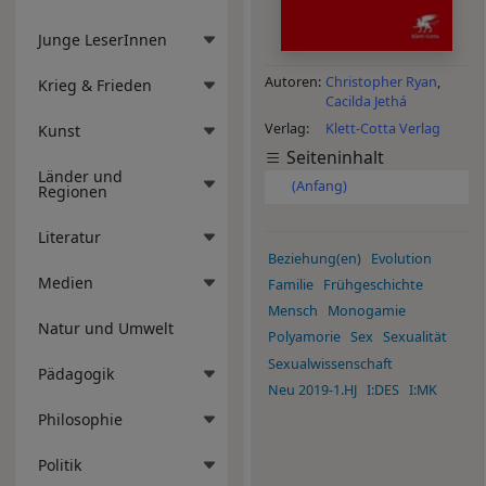
Junge LeserInnen
Autoren
Christopher Ryan
Krieg & Frieden
Cacilda Jethá
Verlag
Klett-Cotta Verlag
Kunst
Seiteninhalt
Länder und
(Anfang)
Regionen
Literatur
Beziehung(en)
Evolution
Medien
Familie
Frühgeschichte
Mensch
Monogamie
Natur und Umwelt
Polyamorie
Sex
Sexualität
Sexualwissenschaft
Pädagogik
Neu 2019-1.HJ
I:DES
I:MK
Philosophie
Politik