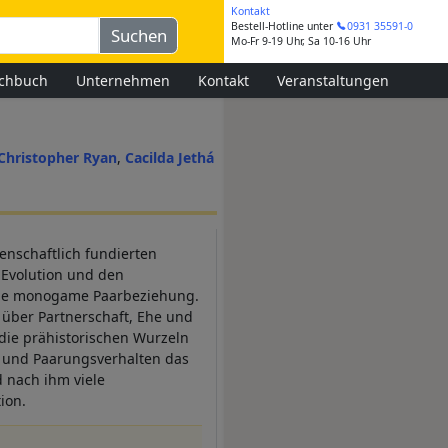
Kontakt
Bestell-Hotline
unter
0931 35591-0
Mo-Fr 9-19 Uhr, Sa 10-16 Uhr
chbuch
Unternehmen
Kontakt
Veranstaltungen
Christopher Ryan
Cacilda Jethá
enschaftlich fundierten
 Evolution und den
 die monogame Paarbeziehung.
g über Partnerschaft, Ehe und
die prähistorischen Wurzeln
- und Paarungsverhalten das
 nach ihm viele
ion.