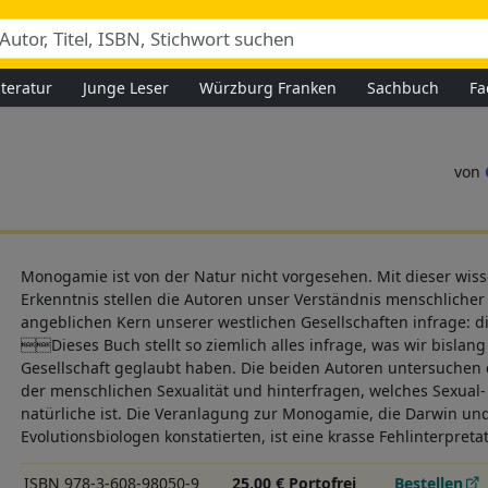
iteratur
Junge Leser
Würzburg Franken
Sachbuch
Fa
Monogamie ist von der Natur nicht vorgesehen. Mit dieser wiss
Erkenntnis stellen die Autoren unser Verständnis menschlicher
angeblichen Kern unserer westlichen Gesellschaften infrage:
Dieses Buch stellt so ziemlich alles infrage, was wir bislan
Gesellschaft geglaubt haben. Die beiden Autoren untersuchen 
der menschlichen Sexualität und hinterfragen, welches Sexual
natürliche ist. Die Veranlagung zur Monogamie, die Darwin und
Evolutionsbiologen konstatierten, ist eine krasse Fehlinterpretat
ISBN 978-3-608-98050-9
25,00 € Portofrei
Bestellen