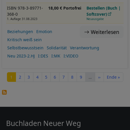
ISBN 978-3-89771-
18,00 € Portofrei
Bestellen (Buch |
368-0
Softcover)
1. Auflage 31.08.2023
Neuausgabe
Weiterlesen
Beziehungen
Emotion
Kritisch weiß sein
Selbstbewusstsein
Solidarität
Verantwortung
Neu 2023-2.HJ
I:DES
I:MK
I:VIDEO
Seitennummerierung
Seite
Seite
Seite
Seite
Seite
Seite
Seite
Seite
Seite
Nächste Seite
Letzte Seite
1
2
3
4
5
6
7
8
9
…
››
Ende »
Buchladen Neuer Weg