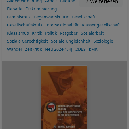
Weiterlesen
Allgemeinbildung
Arbeit
Bildung
Debatte
Diskriminierung
Feminismus
Gegenwartskultur
Gesellschaft
Gesellschaftskritik
Intersektionalität
Klassengesellschaft
Klassismus
Kritik
Politik
Ratgeber
Sozialarbeit
Soziale Gerechtigkeit
Soziale Ungleichheit
Soziologie
Wandel
Zeitkritik
Neu 2024-1.HJ
I:DES
I:MK