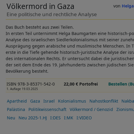
Völkermord in Gaza
Helga
Eine politische und rechtliche Analyse
Das Buch besteht aus zwei Teilen.
In ersten Teil unternimmt Helga Baumgarten eine historisch-p
Analyse des israelischen Siedlerkolonialismus mit seiner zune
Ausprägung gegen arabische und muslimische Menschen. In Te
erste in die Tiefe gehende historisch-juristische Analyse der isr
des internationalen Rechts. Er untersucht dabei die juristische
der seit dem Ende des 19. Jahrhunderts zwischen jüdischen Si
Bevölkerung besteht.
ISBN 978-3-85371-542-0
22,00 € Portofrei
Bestellen (B
1. Auflage 19.03.2025
Apartheid
Gaza
Israel
Kolonialismus
Nahostkonflikt
Nakb
Palästina
Politikwissenschaft
Völkermord / Genozid
Zionism
Neu
Neu 2025-1.HJ
I:DES
I:MK
I:VIDEO