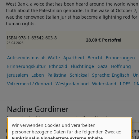
West Bank, a voice that has been heard around the world when 
truth about the Palestinian genocide. In the wake of October 7, 2
war, the renowned Italian jurist has become a lightning rod for
human rights.
ISBN 978-1-63542-603-8
28,00 € Portofrei
28.04.2026
Antisemitismus als Waffe
Apartheid
Bericht
Erinnerungen
Erinnerungskultur
Ethnozid
Flüchtlinge
Gaza
Hoffnung
Jerusalem
Leben
Palästina
Schicksal
Sprache: Englisch
Un
Völkermord / Genozid
Westjordanland
Widerstand
I:DES
I:
Nadine Gordimer
Eine starke Stimme gegen die Apartheid
Wir verwenden Cookies und verarbeiten
Verwendung
Die südafrikanische Literaturnobelpreisträgerin Nadine Gordime
personenbezogene Daten für die folgenden Zwecke:
Beobachterin und kritische Begleiterin ihres tief gespaltenen 
Funktional & Eingebettete externe Inhalte
.