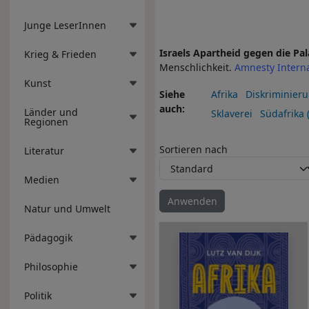
Junge LeserInnen
Israels Apartheid gegen die Pa
Krieg & Frieden
Menschlichkeit.
Amnesty Interna
Kunst
Siehe
Afrika
Diskriminier
auch
Länder und
Sklaverei
Südafrika 
Regionen
Sortieren nach
Literatur
Medien
Natur und Umwelt
Pädagogik
Philosophie
Politik