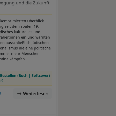
ewegung und die Zukunft
n komprimierten Überblick
ng seit dem späten 19.
üdisches kulturelles und
raber:innen ein und warnten
nen ausschließlich jüdischen
onalismus nie eine politische
ie immer mehr Menschen
lästina kämpfen.
Bestellen (Buch | Softcover)
Weiterlesen
a