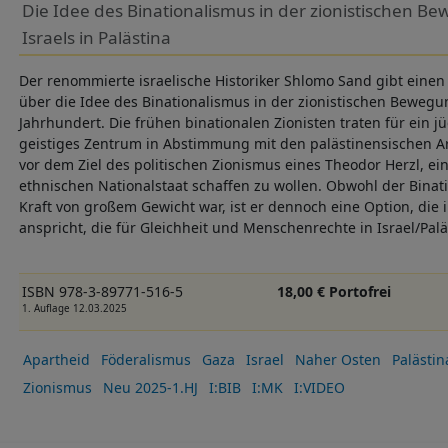
Die Idee des Binationalismus in der zionistischen B
Israels in Palästina
Der renommierte israelische Historiker Shlomo Sand gibt eine
über die Idee des Binationalismus in der zionistischen Bewegu
Jahrhundert. Die frühen binationalen Zionisten traten für ein j
geistiges Zentrum in Abstimmung mit den palästinensischen A
vor dem Ziel des politischen Zionismus eines Theodor Herzl, ei
ethnischen Nationalstaat schaffen zu wollen. Obwohl der Binati
Kraft von großem Gewicht war, ist er dennoch eine Option, d
anspricht, die für Gleichheit und Menschenrechte in Israel/Pa
ISBN 978-3-89771-516-5
18,00 € Portofrei
1. Auflage 12.03.2025
Apartheid
Föderalismus
Gaza
Israel
Naher Osten
Palästin
Zionismus
Neu 2025-1.HJ
I:BIB
I:MK
I:VIDEO