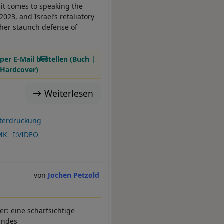
it comes to speaking the
023, and Israel’s retaliatory
 her staunch defense of
per E-Mail bestellen (Buch |
Hardcover)
Weiterlesen
terdrückung
MK
I:VIDEO
Jochen Petzold
r: eine scharfsichtige
Landes