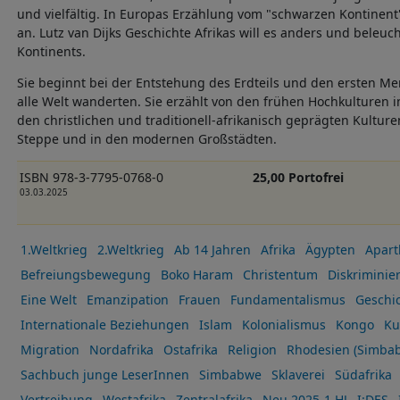
und vielfältig. In Europas Erzählung vom "schwarzen Kontinent" 
an. Lutz van Dijks Geschichte Afrikas will es anders und beleuc
Kontinents.
Sie beginnt bei der Entstehung des Erdteils und den ersten Me
alle Welt wanderten. Sie erzählt von den frühen Hochkulturen
den christlichen und traditionell-afrikanisch geprägten Kultur
Steppe und in den modernen Großstädten.
ISBN 978-3-7795-0768-0
25,00 Portofrei
03.03.2025
1.Weltkrieg
2.Weltkrieg
Ab 14 Jahren
Afrika
Ägypten
Apart
Befreiungsbewegung
Boko Haram
Christentum
Diskriminie
Eine Welt
Emanzipation
Frauen
Fundamentalismus
Geschi
Internationale Beziehungen
Islam
Kolonialismus
Kongo
Ku
Migration
Nordafrika
Ostafrika
Religion
Rhodesien (Simbab
Sachbuch junge LeserInnen
Simbabwe
Sklaverei
Südafrika
Vertreibung
Westafrika
Zentralafrika
Neu 2025-1.HJ
I:DES