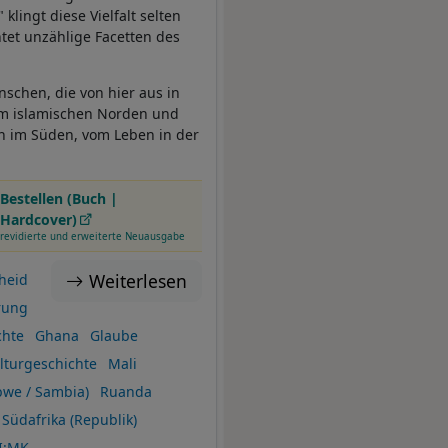
klingt diese Vielfalt selten
htet unzählige Facetten des
nschen, die von hier aus in
 im islamischen Norden und
en im Süden, vom Leben in der
Bestellen (Buch |
Hardcover)
revidierte und erweiterte Neuausgabe
Weiterlesen
heid
rung
chte
Ghana
Glaube
lturgeschichte
Mali
we / Sambia)
Ruanda
Südafrika (Republik)
I:MK