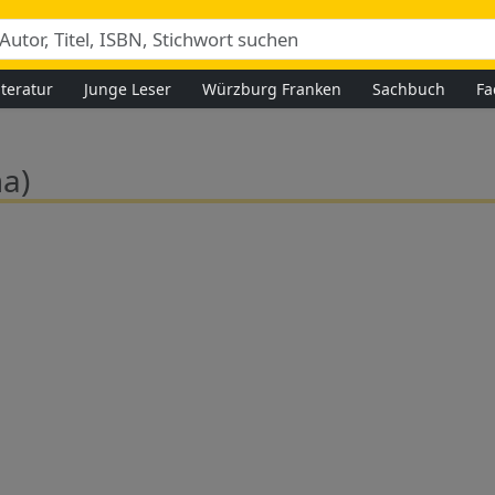
iteratur
Junge Leser
Würzburg Franken
Sachbuch
Fa
a)