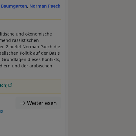
 Baumgarten
Norman Paech
olitische und ökonomische
hmend rassistischen
il 2 bietet Norman Paech die
aelischen Politik auf der Basis
n Grundlagen dieses Konflikts,
edlern und der arabischen
uch)
Weiterlesen
a
us