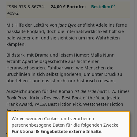
ISBN 978-3-86754-
24,00 € Portofrei
Bestellen
409-2
Mit Hilfe der Lektüre von
Jane Eyre
entflieht Adele ins ferne
nasskalte England, doch die Internatswirklichkeit holt sie
bald wieder ein, und sie sieht sich um ihre Wahrheiten
kämpfen.
Bildstark, mit Drama und leisem Humor: Malla Nunn
erzählt Apartheidsgeschichte aus Sicht einer
Heranwachsenden. Fühlbar wird, wie Menschen die
Bruchlinien in sich selbst ignorieren, um unter Druck zu
überleben – und das ist nicht nur historisch relevant.
Auszeichnungen für den Roman
Ist die Erde hart :
L. A. Times
Book Prize, Kirkus Reviews Best Book of the Year, Josette
Frank Award, YALSA Best Fiction Pick, Westchester Fiction
Award.
Wir verwenden Cookies und verarbeiten
Mehr Infos
Verwendung
personenbezogene Daten für die folgenden Zwecke:
Funktional & Eingebettete externe Inhalte
.
von
Anmerkung der Autorin: