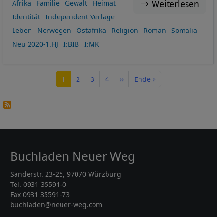
Weiterlesen
Afrika
Familie
Gewalt
Heimat
Identität
Independent Verlage
Leben
Norwegen
Ostafrika
Religion
Roman
Somalia
Neu 2020-1.HJ
I:BIB
I:MK
Seitennummerierung
Seite
Seite
Seite
Seite
Nächste Seite
Letzte Seite
1
2
3
4
››
Ende »
Buchladen Neuer Weg
Sanderstr. 23-25, 97070 Würzburg
Tel. 0931 35591-0
Fax 0931 35591-73
buchladen@neuer-weg.com