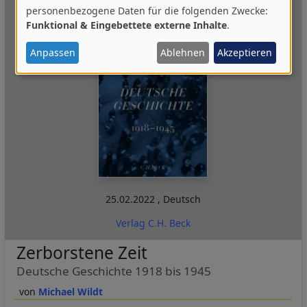
Verwendung
personenbezogene Daten für die folgenden Zwecke:
Funktional & Eingebettete externe Inhalte
.
von
personenbezogenen
Anpassen
Ablehnen
Akzeptieren
Daten
und
Cookies
25.02.2022
,
Deutsch
Verlag C.H. Beck
Zerborstene Zeit
Deutsche Geschichte 1918 bis 1945
Michael Wildt