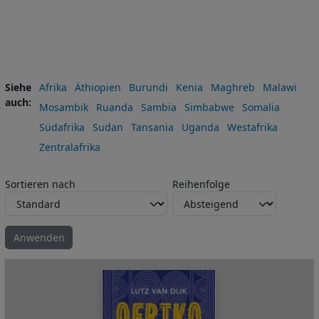
Siehe
Afrika
Äthiopien
Burundi
Kenia
Maghreb
Malawi
auch
Mosambik
Ruanda
Sambia
Simbabwe
Somalia
Südafrika
Sudan
Tansania
Uganda
Westafrika
Zentralafrika
Sortieren nach
Reihenfolge