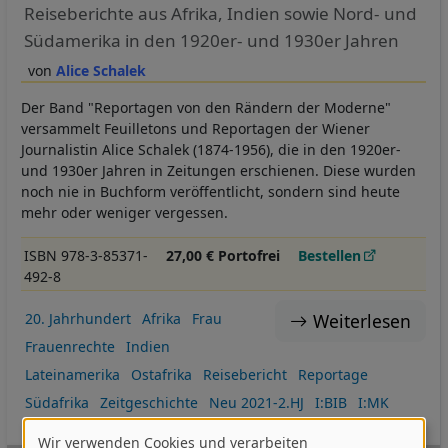
Reiseberichte aus Afrika, Indien sowie Nord- und
Südamerika in den 1920er- und 1930er Jahren
Alice Schalek
Der Band "Reportagen von den Rändern der Moderne"
versammelt Feuilletons und Reportagen der Wiener
Journalistin Alice Schalek (1874-1956), die in den 1920er-
und 1930er Jahren in Zeitungen erschienen. Diese wurden
noch nie in Buchform veröffentlicht, sondern sind heute
mehr oder weniger vergessen.
ISBN 978-3-85371-
27,00 € Portofrei
Bestellen
492-8
Weiterlesen
20. Jahrhundert
Afrika
Frau
Frauenrechte
Indien
Lateinamerika
Ostafrika
Reisebericht
Reportage
Südafrika
Zeitgeschichte
Neu 2021-2.HJ
I:BIB
I:MK
Wir verwenden Cookies und verarbeiten