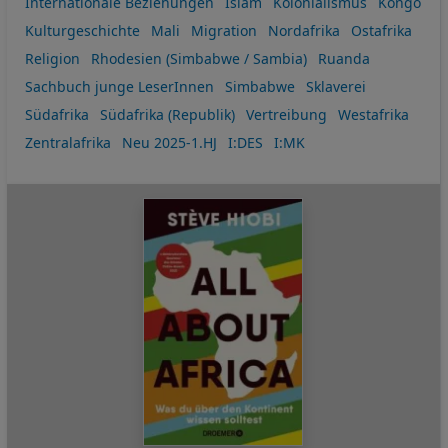
Internationale Beziehungen
Islam
Kolonialismus
Kongo
Kulturgeschichte
Mali
Migration
Nordafrika
Ostafrika
Religion
Rhodesien (Simbabwe / Sambia)
Ruanda
Sachbuch junge LeserInnen
Simbabwe
Sklaverei
Südafrika
Südafrika (Republik)
Vertreibung
Westafrika
Zentralafrika
Neu 2025-1.HJ
I:DES
I:MK