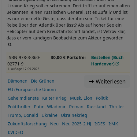
Ukraine-Krieg soll er schreiben. Dort trifft er auf einen alten
Bekannten, einen russischen General. Ist es Zufall? Und ist
es nur eine nette Geste, dass der ihm sein Ticket für eine
Reise über den Atlantik überlässt? Als auf hoher See ein
Helicopter auf dem Kreuzfahrtschiff landet, ist Vetrov klar,
dass er vom kundigen Beobachter zum Akteur geworden
ist.
ISBN 978-3-360-
30,00 € Portofrei
Bestellen (Buch |
02771-9
Hardcover)
1. Auflage 17.09.2025
Weiterlesen
Dämonen
Die Grünen
EU (Europäische Union)
Geheimdienste
Kalter Krieg
Musk, Elon
Politik
Politthriller
Putin, Wladimir
Roman
Russland
Thriller
Trump, Donald
Ukraine
Ukrainekrieg
Zukunftsforschung
Neu
Neu 2025-2.HJ
I:DES
I:MK
I:VIDEO