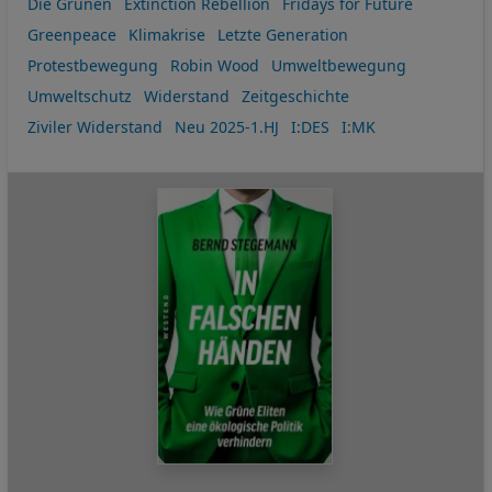
Die Grünen
Extinction Rebellion
Fridays for Future
Greenpeace
Klimakrise
Letzte Generation
Protestbewegung
Robin Wood
Umweltbewegung
Umweltschutz
Widerstand
Zeitgeschichte
Ziviler Widerstand
Neu 2025-1.HJ
I:DES
I:MK