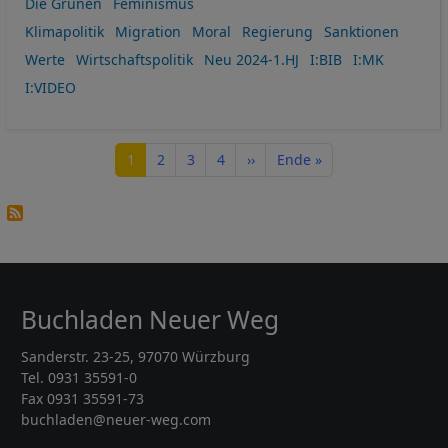
Die Grünen
Feminismus
Klimapolitik
Migration
Moral
Regierung
Sanktionen
Werte
Wirtschaftspolitik
Neu 2024-1.HJ
I:BIB
I:MK
I:VIDEO
Seitennummerierung
Seite
Seite
Seite
Seite
Nächste Seite
Letzte Seite
1
2
3
4
››
Ende »
Buchladen Neuer Weg
Sanderstr. 23-25, 97070 Würzburg
Tel. 0931 35591-0
Fax 0931 35591-73
buchladen@neuer-weg.com