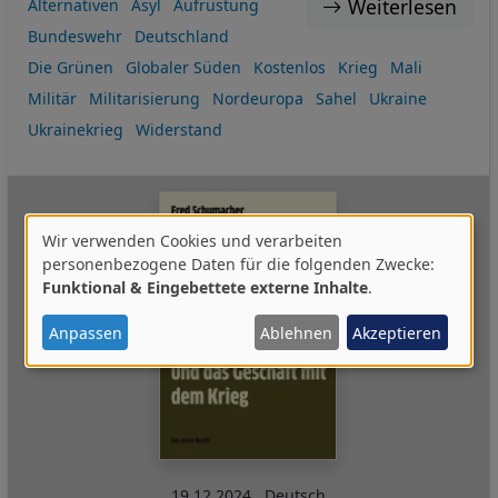
Weiterlesen
Alternativen
Asyl
Aufrüstung
Bundeswehr
Deutschland
Die Grünen
Globaler Süden
Kostenlos
Krieg
Mali
Militär
Militarisierung
Nordeuropa
Sahel
Ukraine
Ukrainekrieg
Widerstand
Wir verwenden Cookies und verarbeiten
Verwendung
personenbezogene Daten für die folgenden Zwecke:
Funktional & Eingebettete externe Inhalte
.
von
personenbezogenen
Anpassen
Ablehnen
Akzeptieren
Daten
und
Cookies
19.12.2024
,
Deutsch