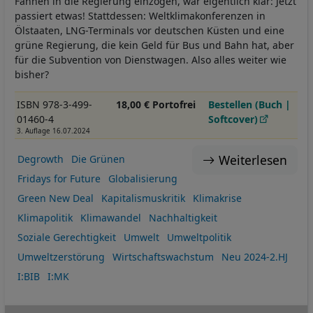
Fahnen in die Regierung einzogen, war eigentlich klar: Jetzt
passiert etwas! Stattdessen: Weltklimakonferenzen in
Ölstaaten, LNG-Terminals vor deutschen Küsten und eine
grüne Regierung, die kein Geld für Bus und Bahn hat, aber
für die Subvention von Dienstwagen. Also alles weiter wie
bisher?
ISBN 978-3-499-
18,00 € Portofrei
Bestellen (Buch |
01460-4
Softcover)
3. Auflage 16.07.2024
Weiterlesen
Degrowth
Die Grünen
Fridays for Future
Globalisierung
Green New Deal
Kapitalismuskritik
Klimakrise
Klimapolitik
Klimawandel
Nachhaltigkeit
Soziale Gerechtigkeit
Umwelt
Umweltpolitik
Umweltzerstörung
Wirtschaftswachstum
Neu 2024-2.HJ
I:BIB
I:MK