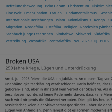
Befreiungsbewegung
Boko Haram
Christentum
Diskriminie
Eine Welt
Emanzipation
Frauen
Fundamentalismus
Geschi
Internationale Beziehungen
Islam
Kolonialismus
Kongo
Ku
Migration
Nordafrika
Ostafrika
Religion
Rhodesien (Simbab
Sachbuch junge LeserInnen
Simbabwe
Sklaverei
Südafrika
Vertreibung
Westafrika
Zentralafrika
Neu 2025-1.HJ
I:DES
Broken USA
250 Jahre Kriege, Lügen und Unterdrückung
Am 4. Juli 2026 feiern die USA ein Jubiläum. An diesem Tag vor
Unabhängigkeitserklärung verabschiedet. Darin heißt es, dass 
geboren« sind, aber in ihr steht kein Verbot der Sklaverei. Als
beschlossen wurde, ist keine Rede mehr davon, dass »alle Men
Auch wird nirgends die Sklaverei verboten. Dies gilt bis heute.
rassistischer, kolonialer Sklavenstaat gegründet – aber sie geb
Lügen von Anfang an. Denn längst gibt es Formen modernisierte