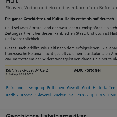
Haiti
Sklaven, Vodou und ein endloser Kampf um Befreiu
Die ganze Geschichte und Kultur Haitis erstmals auf deutsch
Haiti sei »das ärmste Land der westlichen Hemisphäre«. So steh
Zeitungsartikel über diesen karibischen Staat. Und doch ist Hait
und Menschlichkeit.
Dieses Buch erklärt, wie Haiti nach dem erfolgreichen Sklaven
französische Kolonialmacht gezielt zu einem postkolonialen A
warum trotzdem der Widerstandsgeist von damals bis heute ni
ISBN 978-3-03973-102-2
34,00 Portofrei
1. Auflage 05.08.2026
Befreiungsbewegung
Erdbeben
Gewalt
Gold
Haiti
Kaffee
Karibik
Kongo
Sklaverei
Zucker
Neu 2026-2.HJ
I:DES
I:MK
Geschichte Lateinamerikas