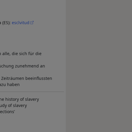
 (ES):
esclvitud
alle, die sich für die
forschung zunehmend an
 Zeiträumen beeinflussten
dazu haben
he history of slavery
udy of slavery
ections’