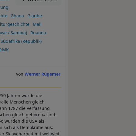
rung
chte
Ghana
Glaube
lturgeschichte
Mali
we / Sambia)
Ruanda
Südafrika (Republik)
I:MK
Werner Rügemer
 250 Jahren wurde die
»alle Menschen gleich
 dann 1787 die Verfassung
schen gleich geboren« sind.
 So wurden die USA als
en sich als Demokratie aus:
r Sklavenarbeit mit weltweit