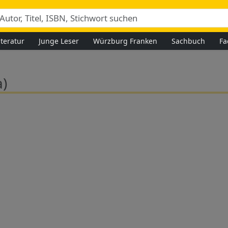
iteratur
Junge Leser
Würzburg Franken
Sachbuch
Fa
)