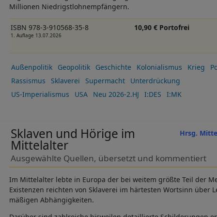
Millionen Niedrigstlohnempfängern.
ISBN 978-3-910568-35-8
10,90 € Portofrei
1. Auflage 13.07.2026
Außenpolitik
Geopolitik
Geschichte
Kolonialismus
Krieg
Po
Rassismus
Sklaverei
Supermacht
Unterdrückung
US-Imperialismus
USA
Neu 2026-2.HJ
I:DES
I:MK
Sklaven und Hörige im
Hrsg. Mitt
Mittelalter
Ausgewählte Quellen, übersetzt und kommentiert
Im Mittelalter lebte in Europa der bei weitem größte Teil der M
Existenzen reichten von Sklaverei im härtesten Wortsinn über L
mäßigen Abhängigkeiten.
Darüber sind zahlreiche bisweilen detaillierte Schilderungen e