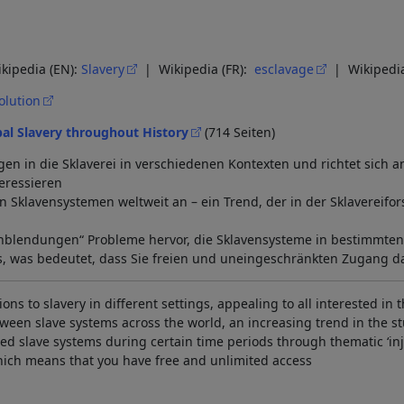
kipedia (EN):
Slavery
| Wikipedia (FR):
esclavage
| Wikipedia
olution
al Slavery throughout History
(714 Seiten)
n in die Sklaverei in verschiedenen Kontexten und richtet sich an 
teressieren
n Sklavensystemen weltweit an – ein Trend, der in der Sklaverei
nblendungen“ Probleme hervor, die Sklavensysteme in bestimmten
s, was bedeutet, dass Sie freien und uneingeschränkten Zugang 
ons to slavery in different settings, appealing to all interested in t
en slave systems across the world, an increasing trend in the st
ted slave systems during certain time periods through thematic ‘inj
hich means that you have free and unlimited access