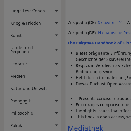
Junge LeserInnen
Wikipedia (DE):
Sklaverei
| Wi
Krieg & Frieden
Wikipedia (DE):
Haitianische Rev
Kunst
The Palgrave Handbook of Glob
Länder und
Regionen
Bietet prägnante Einführunge
Geschichte der Sklaverei in
Literatur
Regt zum Vergleich zwische
Bedeutung gewinnt
Medien
Hebt durch thematische „Ei
Dieses Buch ist Open Acces
Natur und Umwelt
--Presents concise introducti
Pädagogik
Encourages comparison betwe
Highlights issues that affec
Philosophie
This book is open access, w
Politik
Mediathek