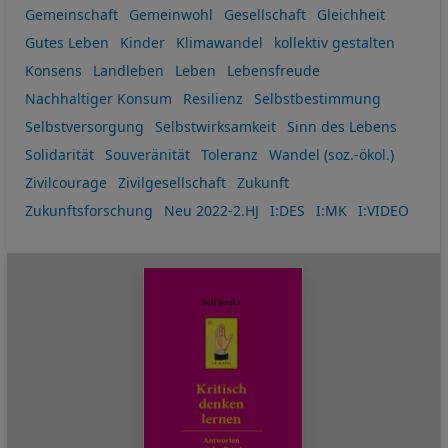
Gemeinschaft
Gemeinwohl
Gesellschaft
Gleichheit
Gutes Leben
Kinder
Klimawandel
kollektiv gestalten
Konsens
Landleben
Leben
Lebensfreude
Nachhaltiger Konsum
Resilienz
Selbstbestimmung
Selbstversorgung
Selbstwirksamkeit
Sinn des Lebens
Solidarität
Souveränität
Toleranz
Wandel (soz.-ökol.)
Zivilcourage
Zivilgesellschaft
Zukunft
Zukunftsforschung
Neu 2022-2.HJ
I:DES
I:MK
I:VIDEO