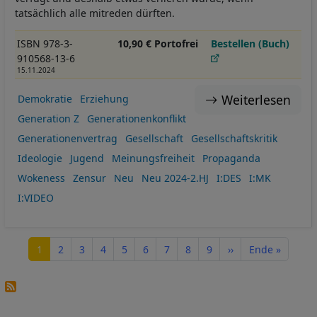
tatsächlich alle mitreden dürften.
ISBN 978-3-
10,90 € Portofrei
Bestellen (Buch)
910568-13-6
15.11.2024
Weiterlesen
Demokratie
Erziehung
Generation Z
Generationenkonflikt
Generationenvertrag
Gesellschaft
Gesellschaftskritik
Ideologie
Jugend
Meinungsfreiheit
Propaganda
Wokeness
Zensur
Neu
Neu 2024-2.HJ
I:DES
I:MK
I:VIDEO
Seitennummerierung
Seite
Seite
Seite
Seite
Seite
Seite
Seite
Seite
Seite
Nächste Seite
Letzte Seite
1
2
3
4
5
6
7
8
9
››
Ende »