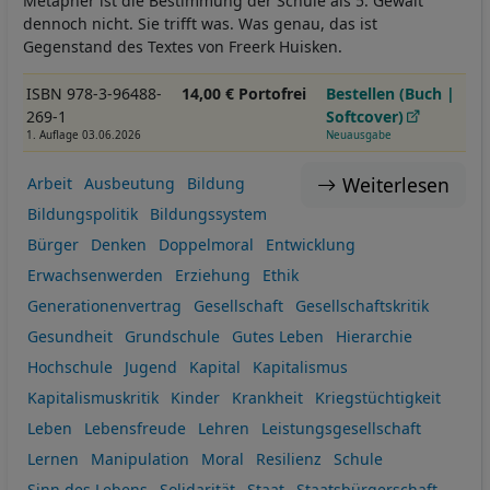
Metapher ist die Bestimmung der Schule als 5. Gewalt
dennoch nicht. Sie trifft was. Was genau, das ist
Gegenstand des Textes von Freerk Huisken.
ISBN 978-3-96488-
14,00 € Portofrei
Bestellen (Buch |
269-1
Softcover)
1. Auflage 03.06.2026
Neuausgabe
Weiterlesen
Arbeit
Ausbeutung
Bildung
Bildungspolitik
Bildungssystem
Bürger
Denken
Doppelmoral
Entwicklung
Erwachsenwerden
Erziehung
Ethik
Generationenvertrag
Gesellschaft
Gesellschaftskritik
Gesundheit
Grundschule
Gutes Leben
Hierarchie
Hochschule
Jugend
Kapital
Kapitalismus
Kapitalismuskritik
Kinder
Krankheit
Kriegstüchtigkeit
Leben
Lebensfreude
Lehren
Leistungsgesellschaft
Lernen
Manipulation
Moral
Resilienz
Schule
Sinn des Lebens
Solidarität
Staat
Staatsbürgerschaft