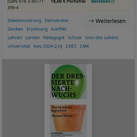
ISBN 978-3-89771-
18,00 € Portofrei
Bestellen
399-4
Weiterlesen
Dekolonisierung
Demokratie
Denken
Erziehung
Konflikt
Lehren
Lernen
Pädagogik
Schule
Sinn des Lebens
Universität
Neu 2024-2.HJ
I:DES
I:MK