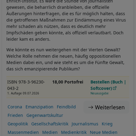
Ehrlich-Institut. Es wäre die Stunde von Journalisten
gewesen, die beharrlich dranbleiben, die offizielle
Äußerungen hinterfragen, die es für möglich halten, dass
die getroffenen Maßnahmen zur Eindämmung eines Virus
mehr schaden als nützen, dass es deutlich mehr
Impfschäden geben könnte, als offiziell verlautbart. Doch
leider kam es anders.
Wie könnte es nun weitergehen mit der Vierten Gewalt?
Welche Rolle nehmen die neuen, häufig oppositionellen
Medien dabei ein, und wie steht es um die Fünfte Gewalt,
das sich emanzipierende Publikum?
ISBN 978-3-96230-
18,00 Portofrei
Bestellen (Buch |
043-2
Softcover)
1. Auflage 09.07.2026
Neuausgabe
Weiterlesen
Corona
Emanzipation
Feindbild
Frieden
Gegenwartskultur
Geopolitik
Gesellschaftskritik
Journalismus
Krieg
Massenmedien
Medien
Medienkritik
Neue Medien