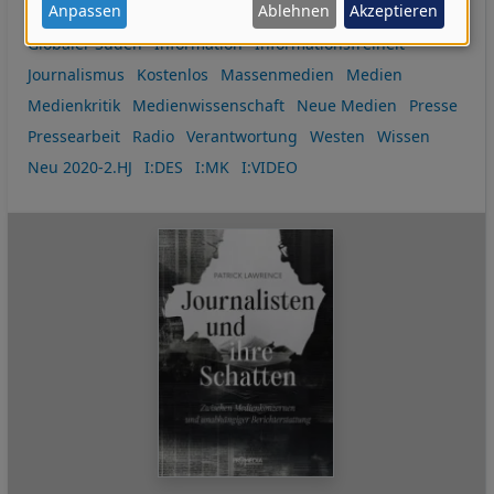
personenbezogenen
Anpassen
Ablehnen
Akzeptieren
Eine Welt
Fernsehen
Daten
Globaler Süden
Information
Informationsfreiheit
und
Journalismus
Kostenlos
Massenmedien
Medien
Cookies
Medienkritik
Medienwissenschaft
Neue Medien
Presse
Pressearbeit
Radio
Verantwortung
Westen
Wissen
Neu 2020-2.HJ
I:DES
I:MK
I:VIDEO