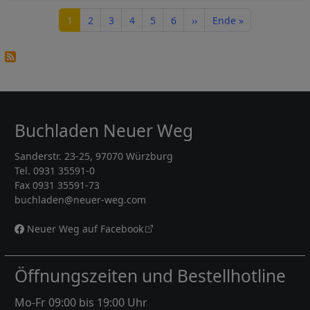
Seitennummerierung
Seite
Seite
Seite
Seite
Seite
Seite
Nächste Seite
Letzte Seite
1
2
3
4
5
6
››
Ende »
Buchladen Neuer Weg
Sanderstr. 23-25, 97070 Würzburg
Tel. 0931 35591-0
Fax 0931 35591-73
buchladen@neuer-weg.com
Neuer Weg auf Facebook
Öffnungszeiten und Bestellhotline
Mo-Fr 09:00 bis 19:00 Uhr