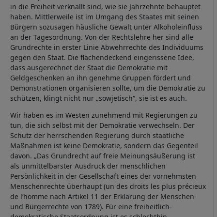
in die Freiheit verknallt sind, wie sie Jahrzehnte behauptet
haben. Mittlerweile ist im Umgang des Staates mit seinen
Bürgern sozusagen häusliche Gewalt unter Alkoholeinfluss
an der Tagesordnung. Von der Rechtslehre her sind alle
Grundrechte in erster Linie Abwehrrechte des Individuums
gegen den Staat. Die flächendeckend eingerissene Idee,
dass ausgerechnet der Staat die Demokratie mit
Geldgeschenken an ihn genehme Gruppen fördert und
Demonstrationen organisieren sollte, um die Demokratie zu
schützen, klingt nicht nur „sowjetisch“, sie ist es auch.
Wir haben es im Westen zunehmend mit Regierungen zu
tun, die sich selbst mit der Demokratie verwechseln. Der
Schutz der herrschenden Regierung durch staatliche
Maßnahmen ist keine Demokratie, sondern das Gegenteil
davon. „Das Grundrecht auf freie Meinungsäußerung ist
als unmittelbarster Ausdruck der menschlichen
Persönlichkeit in der Gesellschaft eines der vornehmsten
Menschenrechte überhaupt (un des droits les plus précieux
de l‘homme nach Artikel 11 der Erklärung der Menschen-
und Bürgerrechte von 1789). Für eine freiheitlich-
demokratische Staatsordnung ist es schlechthin