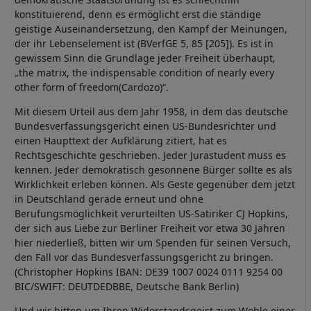
konstituierend, denn es ermöglicht erst die ständige
geistige Auseinandersetzung, den Kampf der Meinungen,
der ihr Lebenselement ist (BVerfGE 5, 85 [205]). Es ist in
gewissem Sinn die Grundlage jeder Freiheit überhaupt,
„the matrix, the indispensable condition of nearly every
other form of freedom(Cardozo)“.
Mit diesem Urteil aus dem Jahr 1958, in dem das deutsche
Bundesverfassungsgericht einen US-Bundesrichter und
einen Haupttext der Aufklärung zitiert, hat es
Rechtsgeschichte geschrieben. Jeder Jurastudent muss es
kennen. Jeder demokratisch gesonnene Bürger sollte es als
Wirklichkeit erleben können. Als Geste gegenüber dem jetzt
in Deutschland gerade erneut und ohne
Berufungsmöglichkeit verurteilten US-Satiriker CJ Hopkins,
der sich aus Liebe zur Berliner Freiheit vor etwa 30 Jahren
hier niederließ, bitten wir um Spenden für seinen Versuch,
den Fall vor das Bundesverfassungsgericht zu bringen.
(Christopher Hopkins IBAN: DE39 1007 0024 0111 9254 00
BIC/SWIFT: DEUTDEDBBE, Deutsche Bank Berlin)
Und wir bitten um Ihren Widerstandsgeist zum Wohle einer