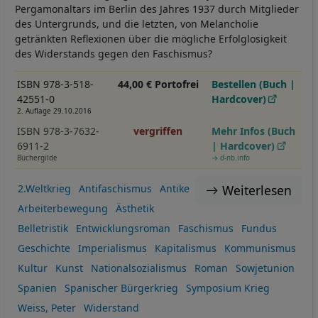
Pergamonaltars im Berlin des Jahres 1937 durch Mitglieder
des Untergrunds, und die letzten, von Melancholie
getränkten Reflexionen über die mögliche Erfolglosigkeit
des Widerstands gegen den Faschismus?
ISBN 978-3-518-
44,00 € Portofrei
Bestellen (Buch |
42551-0
Hardcover)
2. Auflage 29.10.2016
ISBN 978-3-7632-
vergriffen
Mehr Infos (Buch
6911-2
| Hardcover)
Büchergilde
→ d-nb.info
Weiterlesen
2.Weltkrieg
Antifaschismus
Antike
Arbeiterbewegung
Ästhetik
Belletristik
Entwicklungsroman
Faschismus
Fundus
Geschichte
Imperialismus
Kapitalismus
Kommunismus
Kultur
Kunst
Nationalsozialismus
Roman
Sowjetunion
Spanien
Spanischer Bürgerkrieg
Symposium Krieg
Weiss, Peter
Widerstand