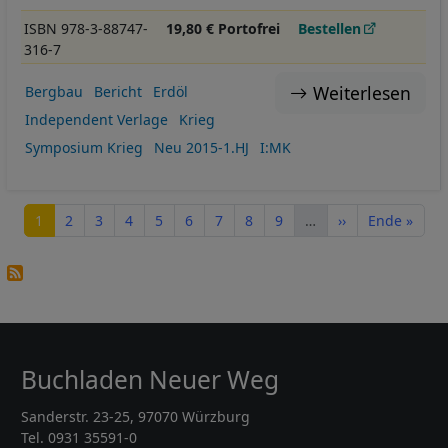
ISBN 978-3-88747-
19,80 € Portofrei
Bestellen
316-7
Weiterlesen
Bergbau
Bericht
Erdöl
Independent Verlage
Krieg
Symposium Krieg
Neu 2015-1.HJ
I:MK
Seitennummerierung
Seite
Seite
Seite
Seite
Seite
Seite
Seite
Seite
Seite
Nächste Seite
Letzte Seite
1
2
3
4
5
6
7
8
9
…
››
Ende »
Buchladen Neuer Weg
Sanderstr. 23-25, 97070 Würzburg
Tel. 0931 35591-0