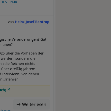
:DES
I:MK
Heinz-Josef Bontrup
ogische Veränderungen? Gut
ommunen?
2025 über die Vorhaben der
t werden, sondern die
 »die Reichen nichts
 über dreißig Jahren:
nd Interviews, von denen
n Irrlehren.
uch)
Weiterlesen
nismus