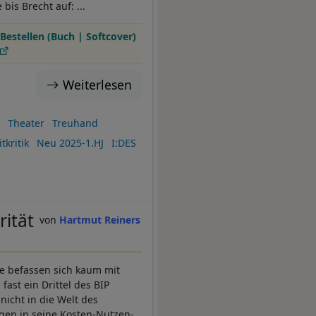
is Brecht auf: ...
Bestellen (Buch | Softcover)
Weiterlesen
Theater
Treuhand
tkritik
Neu 2025-1.HJ
I:DES
rität
Hartmut Reiners
ie befassen sich kaum mit
fast ein Drittel des BIP
nicht in die Welt des
gen in seine Kosten-Nutzen-