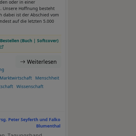
den oder in einer
h. Unsere Hoffnung besteht
ch dabei ist der Abschied vom
ndest auf die letzten 5.000
Bestellen (Buch | Softcover)
Weiterlesen
ung
Marktwirtschaft
Menschheit
tschaft
Wissenschaft
rsg. Peter Seyferth und Falko
Blumenthal
fen. Tagungsband