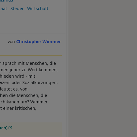
taat
Steuer
Wirtschaft
Christopher Wimmer
r sprach mit Menschen, die
immen jener zu Wort kommen,
hieden wird - mit
eizen' oder Sozialkürzungen.
eutet es, von
ehen die Menschen, die
r-Schikanen um? Wimmer
 einer kritischen,
uch)