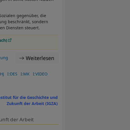
Sozialen gegenüber, die
lung beschränkt, sondern
en Diensten steuert.
uch)
Weiterlesen
rung
HJ
I:DES
I:MK
I:VIDEO
nstitut für die Geschichte und
Zukunft der Arbeit (IGZA)
nft der Arbeit