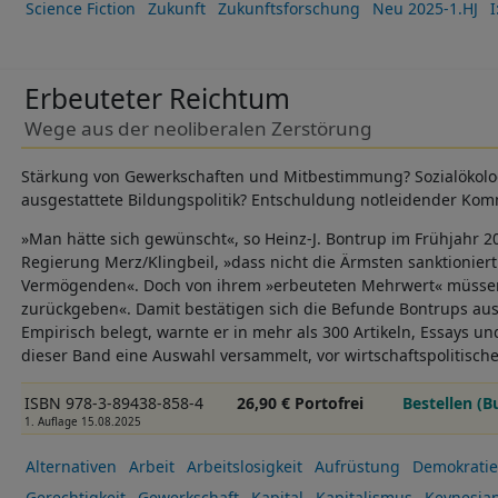
Science Fiction
Zukunft
Zukunftsforschung
Neu 2025-1.HJ
I
Erbeuteter Reichtum
Wege aus der neoliberalen Zerstörung
Stärkung von Gewerkschaften und Mitbestimmung? Sozialökol
ausgestattete Bildungspolitik? Entschuldung notleidender K
»Man hätte sich gewünscht«, so Heinz-J. Bontrup im Frühjahr 
Regierung Merz/Klingbeil, »dass nicht die Ärmsten sanktionier
Vermögenden«. Doch von ihrem »erbeuteten Mehrwert« müssen
zurückgeben«. Damit bestätigen sich die Befunde Bontrups aus
Empirisch belegt, warnte er in mehr als 300 Artikeln, Essays u
dieser Band eine Auswahl versammelt, vor wirtschaftspolitische
ISBN 978-3-89438-858-4
26,90 € Portofrei
Bestellen (B
1. Auflage 15.08.2025
Alternativen
Arbeit
Arbeitslosigkeit
Aufrüstung
Demokratie
Gerechtigkeit
Gewerkschaft
Kapital
Kapitalismus
Keynesia