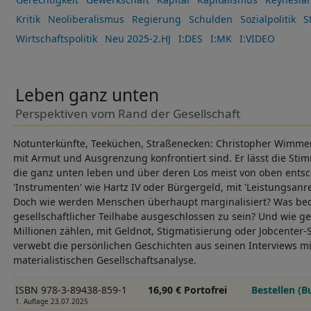
Kritik
Neoliberalismus
Regierung
Schulden
Sozialpolitik
S
Wirtschaftspolitik
Neu 2025-2.HJ
I:DES
I:MK
I:VIDEO
Leben ganz unten
Perspektiven vom Rand der Gesellschaft
Notunterkünfte, Teeküchen, Straßenecken: Christopher Wimme
mit Armut und Ausgrenzung konfrontiert sind. Er lässt die St
die ganz unten leben und über deren Los meist von oben entsc
'Instrumenten' wie Hartz IV oder Bürgergeld, mit 'Leistungsanr
Doch wie werden Menschen überhaupt marginalisiert? Was bed
gesellschaftlicher Teilhabe ausgeschlossen zu sein? Und wie g
Millionen zählen, mit Geldnot, Stigmatisierung oder Jobcente
verwebt die persönlichen Geschichten aus seinen Interviews mit
materialistischen Gesellschaftsanalyse.
ISBN 978-3-89438-859-1
16,90 € Portofrei
Bestellen (B
1. Auflage 23.07.2025