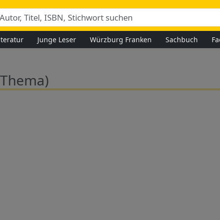
iteratur
Junge Leser
Würzburg Franken
Sachbuch
Fa
(Thema)