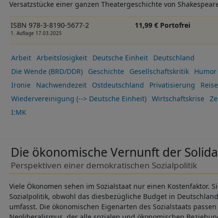
Versatzstücke einer ganzen Theatergeschichte von Shakespeare b
ISBN 978-3-8190-5677-2
11,99 € Portofrei
1. Auflage 17.03.2025
Arbeit
Arbeitslosigkeit
Deutsche Einheit
Deutschland
Die Wende (BRD/DDR)
Geschichte
Gesellschaftskritik
Humor
Ironie
Nachwendezeit
Ostdeutschland
Privatisierung
Reise
Wiedervereinigung (--> Deutsche Einheit)
Wirtschaftskrise
Zei
I:MK
Die ökonomische Vernunft der Solida
Perspektiven einer demokratischen Sozialpolitik
Viele Ökonomen sehen im Sozialstaat nur einen Kostenfaktor. S
Sozialpolitik, obwohl das diesbezügliche Budget in Deutschland 
umfasst. Die ökonomischen Eigenarten des Sozialstaats passen 
Neoliberalismus, der alle sozialen und ökonomischen Beziehun