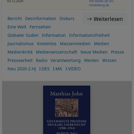
03.12.2020
von books.ub.uni-
heidelberg.de
Weiterlesen
Bericht
Desinformation
Diskurs
Eine Welt
Fernsehen
Globaler Süden
Information
Informationsfreiheit
Journalismus
Kostenlos
Massenmedien
Medien
Medienkritik
Medienwissenschaft
Neue Medien
Presse
Pressearbeit
Radio
Verantwortung
Westen
Wissen
Neu 2020-2.HJ
I:DES
I:MK
I:VIDEO