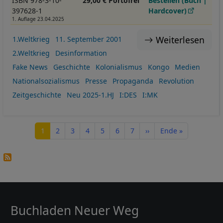
ISBN 978-3-10-
29,00 € Portofrei
Bestellen (Buch |
397628-1
Hardcover)
1. Auflage 23.04.2025
Weiterlesen
1.Weltkrieg
11. September 2001
2.Weltkrieg
Desinformation
Fake News
Geschichte
Kolonialismus
Kongo
Medien
Nationalsozialismus
Presse
Propaganda
Revolution
Zeitgeschichte
Neu 2025-1.HJ
I:DES
I:MK
Seitennummerierung
Seite
Seite
Seite
Seite
Seite
Seite
Seite
Nächste Seite
Letzte Seite
1
2
3
4
5
6
7
››
Ende »
Buchladen Neuer Weg