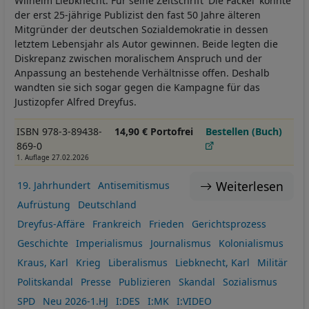
Wilhelm Liebknecht. Für seine Zeitschrift 'Die Fackel' konnte
der erst 25-jährige Publizist den fast 50 Jahre älteren
Mitgründer der deutschen Sozialdemokratie in dessen
letztem Lebensjahr als Autor gewinnen. Beide legten die
Diskrepanz zwischen moralischem Anspruch und der
Anpassung an bestehende Verhältnisse offen. Deshalb
wandten sie sich sogar gegen die Kampagne für das
Justizopfer Alfred Dreyfus.
ISBN 978-3-89438-
14,90 € Portofrei
Bestellen (Buch)
869-0
1. Auflage 27.02.2026
Weiterlesen
19. Jahrhundert
Antisemitismus
Aufrüstung
Deutschland
Dreyfus-Affäre
Frankreich
Frieden
Gerichtsprozess
Geschichte
Imperialismus
Journalismus
Kolonialismus
Kraus, Karl
Krieg
Liberalismus
Liebknecht, Karl
Militär
Politskandal
Presse
Publizieren
Skandal
Sozialismus
SPD
Neu 2026-1.HJ
I:DES
I:MK
I:VIDEO