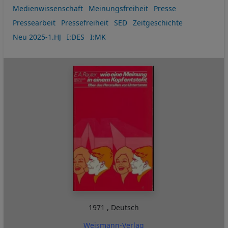
Medienwissenschaft
Meinungsfreiheit
Presse
Pressearbeit
Pressefreiheit
SED
Zeitgeschichte
Neu 2025-1.HJ
I:DES
I:MK
1971
,
Deutsch
Weismann-Verlag