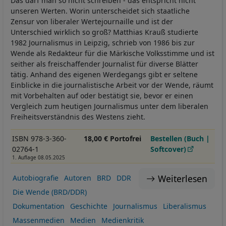
Das darf man so nicht schreiben - das entspricht nicht
unseren Werten. Worin unterscheidet sich staatliche
Zensur von liberaler Wertejournaille und ist der
Unterschied wirklich so groß? Matthias Krauß studierte
1982 Journalismus in Leipzig, schrieb von 1986 bis zur
Wende als Redakteur für die Märkische Volksstimme und ist
seither als freischaffender Journalist für diverse Blätter
tätig. Anhand des eigenen Werdegangs gibt er seltene
Einblicke in die journalistische Arbeit vor der Wende, räumt
mit Vorbehalten auf oder bestätigt sie, bevor er einen
Vergleich zum heutigen Journalismus unter dem liberalen
Freiheitsverständnis des Westens zieht.
ISBN 978-3-360-
18,00 € Portofrei
Bestellen (Buch |
02764-1
Softcover)
1. Auflage 08.05.2025
Weiterlesen
Autobiografie
Autoren
BRD
DDR
Die Wende (BRD/DDR)
Dokumentation
Geschichte
Journalismus
Liberalismus
Massenmedien
Medien
Medienkritik