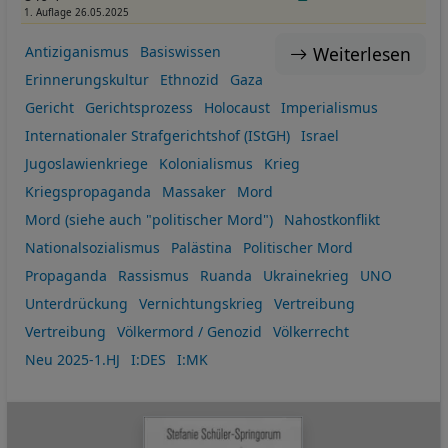
1. Auflage 26.05.2025
Weiterlesen
Antiziganismus
Basiswissen
Erinnerungskultur
Ethnozid
Gaza
Gericht
Gerichtsprozess
Holocaust
Imperialismus
Internationaler Strafgerichtshof (IStGH)
Israel
Jugoslawienkriege
Kolonialismus
Krieg
Kriegspropaganda
Massaker
Mord
Mord (siehe auch "politischer Mord")
Nahostkonflikt
Nationalsozialismus
Palästina
Politischer Mord
Propaganda
Rassismus
Ruanda
Ukrainekrieg
UNO
Unterdrückung
Vernichtungskrieg
Vertreibung
Vertreibung
Völkermord / Genozid
Völkerrecht
Neu 2025-1.HJ
I:DES
I:MK