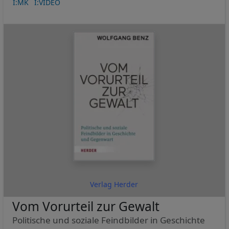
Cookies
I:MK
I:VIDEO
Verlag Herder
Vom Vorurteil zur Gewalt
Politische und soziale Feindbilder in Geschichte