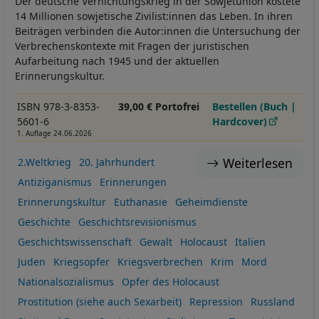
Der deutsche Vernichtungskrieg in der Sowjetunion kostete
14 Millionen sowjetische Zivilist:innen das Leben. In ihren
Beiträgen verbinden die Autor:innen die Untersuchung der
Verbrechenskontexte mit Fragen der juristischen
Aufarbeitung nach 1945 und der aktuellen
Erinnerungskultur.
ISBN 978-3-8353-
39,00 € Portofrei
Bestellen (Buch |
5601-6
Hardcover)
1. Auflage 24.06.2026
Weiterlesen
2.Weltkrieg
20. Jahrhundert
Antiziganismus
Erinnerungen
Erinnerungskultur
Euthanasie
Geheimdienste
Geschichte
Geschichtsrevisionismus
Geschichtswissenschaft
Gewalt
Holocaust
Italien
Juden
Kriegsopfer
Kriegsverbrechen
Krim
Mord
Nationalsozialismus
Opfer des Holocaust
Prostitution (siehe auch Sexarbeit)
Repression
Russland