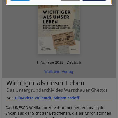
Daten
und
Cookies
1. Auflage
2023
,
Deutsch
Wallstein-Verlag
Wichtiger als unser Leben
Das Untergrundarchiv des Warschauer Ghettos
Ulla-Britta Vollhardt
Mirjam Zadoff
Das UNESCO Weltkulturerbe dokumentiert erstmalig die
Shoah aus der Sicht der Betroffenen, die als Chronist:innen