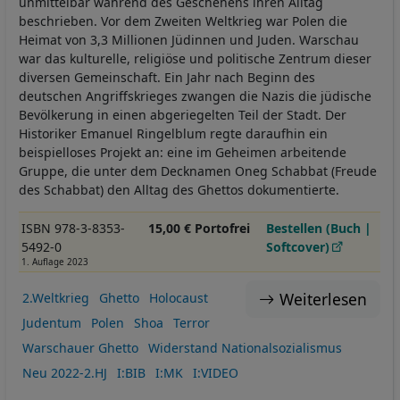
unmittelbar während des Geschehens ihren Alltag
beschrieben. Vor dem Zweiten Weltkrieg war Polen die
Heimat von 3,3 Millionen Jüdinnen und Juden. Warschau
war das kulturelle, religiöse und politische Zentrum dieser
diversen Gemeinschaft. Ein Jahr nach Beginn des
deutschen Angriffskrieges zwangen die Nazis die jüdische
Bevölkerung in einen abgeriegelten Teil der Stadt. Der
Historiker Emanuel Ringelblum regte daraufhin ein
beispielloses Projekt an: eine im Geheimen arbeitende
Gruppe, die unter dem Decknamen Oneg Schabbat (Freude
des Schabbat) den Alltag des Ghettos dokumentierte.
ISBN 978-3-8353-
15,00 € Portofrei
Bestellen (Buch |
5492-0
Softcover)
1. Auflage 2023
Weiterlesen
2.Weltkrieg
Ghetto
Holocaust
Judentum
Polen
Shoa
Terror
Warschauer Ghetto
Widerstand Nationalsozialismus
Neu 2022-2.HJ
I:BIB
I:MK
I:VIDEO