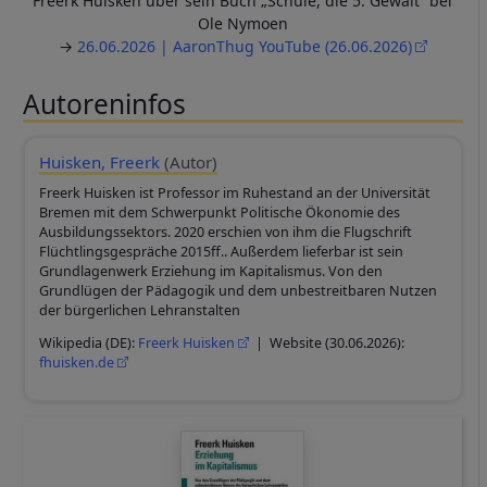
Freerk Huisken über sein Buch „Schule, die 5. Gewalt“ bei
Ole Nymoen
→
26.06.2026 | AaronThug YouTube (26.06.2026)
Autoreninfos
Huisken, Freerk
(Autor)
Freerk Huisken ist Professor im Ruhestand an der Universität
Bremen mit dem Schwerpunkt Politische Ökonomie des
Ausbildungssektors. 2020 erschien von ihm die Flugschrift
Flüchtlingsgespräche 2015ff.. Außerdem lieferbar ist sein
Grundlagenwerk Erziehung im Kapitalismus. Von den
Grundlügen der Pädagogik und dem unbestreitbaren Nutzen
der bürgerlichen Lehranstalten
Wikipedia (DE):
Freerk Huisken
| Website (30.06.2026):
fhuisken.de