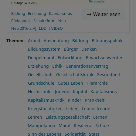
Neuausgabe
1. Auflage 04.11.2016
Bildung
Erziehung
Kapitalismus
Weiterlesen
Pädagogik
Schulreform
Neu
Neu 2016-2.HJ
I:DD
I:VIDEO
Themen
Arbeit
Ausbeutung
Bildung
Bildungspolitik
Bildungssystem
Bürger
Denken
Doppelmoral
Entwicklung
Erwachsenwerden
Erziehung
Ethik
Generationenvertrag
Gesellschaft
Gesellschaftskritik
Gesundheit
Grundschule
Gutes Leben
Hierarchie
Hochschule
Jugend
Kapital
Kapitalismus
Kapitalismuskritik
Kinder
Krankheit
Kriegstüchtigkeit
Leben
Lebensfreude
Lehren
Leistungsgesellschaft
Lernen
Manipulation
Moral
Resilienz
Schule
Sinn des Lebens
Solidarität
Staat