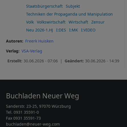
Staatsbürgerschaft
Subjekt
Techniken der Propaganda und Manipulation
Volk
Volkswirtschaft
Wirtschaft
Zensur
Neu 2026-1.HJ
I:DES
I:MK
I:VIDEO
Autoren
Freerk Huisken
Verlag
VSA-Verlag
Erstellt:
30.06.2026 - 07:06 |
Geändert:
30.06.2026 - 14:39
Buchladen Neuer Weg
Sanderstr. 23-25, 97070 Würzburg
Tel. 0931 35591-0
Fax 0931 35591-73
buchladen@neuer-weg.com