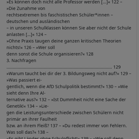
»Es können doch nicht alle Professor werden [...]« 122 –
»Die Zunahme von
rechtsextremen bis faschistischen Schüler*innen –
deutschen und ausländischen
– in unseren Schulklassen können Sie aber nicht der Schule
anlasten […]« 124 –
»Ohne Praxis taugen deine ganzen kritischen Theorien
nichts!« 126 – »Wer soll
denn sonst die Schule organisieren?« 128
3. Nachfragen
..................................................................................... 129
»Warum taucht bei dir der 3. Bildungsweg nicht auf?« 129 –
»Was passiert ei-
gentlich, wenn die AfD Schulpolitik bestimmt?« 130 – »Wie
sieht denn Ihre Al-
ternative aus?« 132 – »Ist Dummheit nicht eine Sache der
Genetik!« 134 – »Lie-
gen die Leistungsunterschiede zwischen Schülern nicht
primär an ihrer Faulheit
bzw. an ihrem Fleiß? 137 – »Du redest immer von Fehlern.
Was soll das?« 138 –
»Es gibt Länder ohne Schulpflicht!« 139 – »Wie soll denn