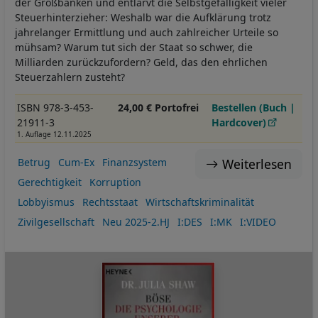
der Großbanken und entlarvt die Selbstgefälligkeit vieler
Steuerhinterzieher: Weshalb war die Aufklärung trotz
jahrelanger Ermittlung und auch zahlreicher Urteile so
mühsam? Warum tut sich der Staat so schwer, die
Milliarden zurückzufordern? Geld, das den ehrlichen
Steuerzahlern zusteht?
ISBN 978-3-453-
24,00 € Portofrei
Bestellen (Buch |
21911-3
Hardcover)
1. Auflage 12.11.2025
Weiterlesen
Betrug
Cum-Ex
Finanzsystem
Gerechtigkeit
Korruption
Lobbyismus
Rechtsstaat
Wirtschaftskriminalität
Zivilgesellschaft
Neu 2025-2.HJ
I:DES
I:MK
I:VIDEO