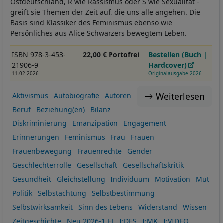
Ostdeutschland, R wie Rassismus oder S wie Sexualität -
greift sie Themen der Zeit auf, die uns alle angehen. Die
Basis sind Klassiker des Feminismus ebenso wie
Persönliches aus Alice Schwarzers bewegtem Leben.
ISBN 978-3-453-
22,00 € Portofrei
Bestellen (Buch |
21906-9
Hardcover)
11.02.2026
Originalausgabe 2026
Weiterlesen
Aktivismus
Autobiografie
Autoren
Beruf
Beziehung(en)
Bilanz
Diskriminierung
Emanzipation
Engagement
Erinnerungen
Feminismus
Frau
Frauen
Frauenbewegung
Frauenrechte
Gender
Geschlechterrolle
Gesellschaft
Gesellschaftskritik
Gesundheit
Gleichstellung
Individuum
Motivation
Mut
Politik
Selbstachtung
Selbstbestimmung
Selbstwirksamkeit
Sinn des Lebens
Widerstand
Wissen
Zeitgeschichte
Neu 2026-1.HJ
I:DES
I:MK
I:VIDEO