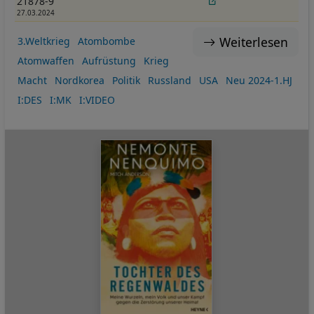
21878-9
27.03.2024
Weiterlesen
3.Weltkrieg
Atombombe
Atomwaffen
Aufrüstung
Krieg
Macht
Nordkorea
Politik
Russland
USA
Neu 2024-1.HJ
I:DES
I:MK
I:VIDEO