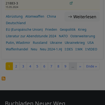
21883-3
15.05.2024
Weiterlesen
Abrüstung
Atomwaffen
China
Deutschland
EU (Europäische Union)
Frieden
Geopolitik
Krieg
Literatur zur Abendstunde 2024
NATO
Osterweiterung
Putin, Wladimir
Russland
Ukraine
Ukrainekrieg
USA
Waffenhandel
Neu
Neu 2024-1.HJ
I:DES
I:MK
I:VIDEO
Seitennummerierung
Seite
Seite
Seite
Seite
Seite
Seite
Seite
Seite
Seite
Nächste Seite
Letzte Seite
1
2
3
4
5
6
7
8
9
…
››
Ende »
Buchladen Neuer Weg