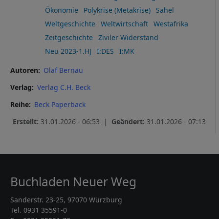
Ökonomie
Polykrise (Metakrise)
Sahel
Weltgeschichte
Weltwirtschaft
Westafrika
Zeitgeschichte
Ziviler Widerstand
Neu 2023-1.HJ
I:DES
I:MK
Autoren
Olaf Bernau
Verlag
Verlag C.H. Beck
Reihe
Beck Paperback
Erstellt:
31.01.2026 - 06:53 |
Geändert:
31.01.2026 - 07:13
Buchladen Neuer Weg
Sanderstr. 23-25, 97070 Würzburg
Tel. 0931 35591-0