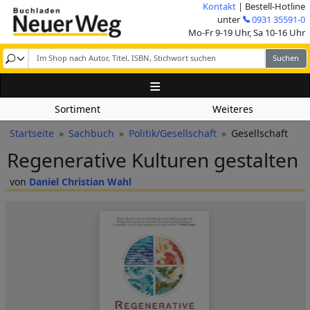
Direkt zum Inhalt
Kontakt
| Bestell-Hotline
Image
unter
0931 35591-0
Mo-Fr 9-19 Uhr, Sa 10-16 Uhr
Sortiment
Weiteres
Pfadnavigation
Startseite
Sachbuch
Politik/Gesellschaft
Gesellschaft
Regenerative Kulturen gestalten
Daniel Christian Wahl