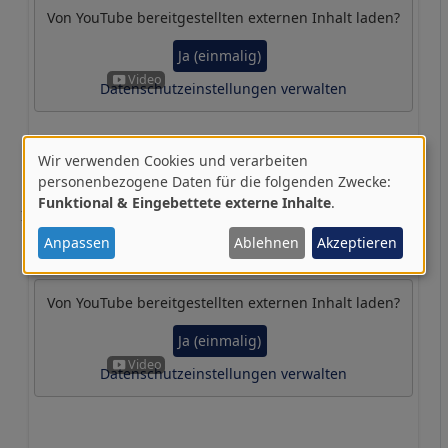
Von
YouTube
bereitgestellten externen Inhalt laden?
Ja (einmalig)
Datenschutzeinstellungen verwalten
Wir verwenden Cookies und verarbeiten
Verwendung
personenbezogene Daten für die folgenden Zwecke:
Funktional & Eingebettete externe Inhalte
.
von
In conversation: Pooran Desai & Daniel Christian Wahl
personenbezogenen
→
Design Council Youtube 29.11.2022
Anpassen
Ablehnen
Akzeptieren
Daten
und
Von
YouTube
bereitgestellten externen Inhalt laden?
Cookies
Ja (einmalig)
Datenschutzeinstellungen verwalten