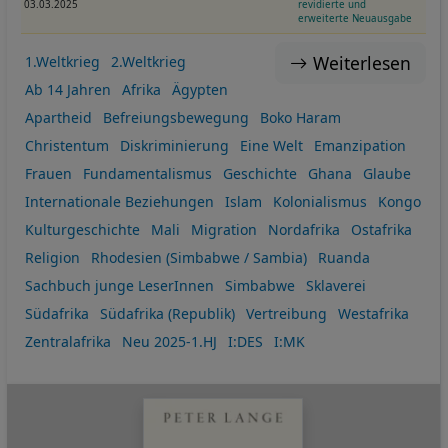
03.03.2025
revidierte und
erweiterte Neuausgabe
Weiterlesen
1.Weltkrieg
2.Weltkrieg
Ab 14 Jahren
Afrika
Ägypten
Apartheid
Befreiungsbewegung
Boko Haram
Christentum
Diskriminierung
Eine Welt
Emanzipation
Frauen
Fundamentalismus
Geschichte
Ghana
Glaube
Internationale Beziehungen
Islam
Kolonialismus
Kongo
Kulturgeschichte
Mali
Migration
Nordafrika
Ostafrika
Religion
Rhodesien (Simbabwe / Sambia)
Ruanda
Sachbuch junge LeserInnen
Simbabwe
Sklaverei
Südafrika
Südafrika (Republik)
Vertreibung
Westafrika
Zentralafrika
Neu 2025-1.HJ
I:DES
I:MK