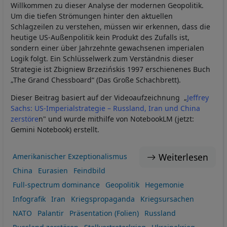
Willkommen zu dieser Analyse der modernen Geopolitik.
Um die tiefen Strömungen hinter den aktuellen
Schlagzeilen zu verstehen, müssen wir erkennen, dass die
heutige US-Außenpolitik kein Produkt des Zufalls ist,
sondern einer über Jahrzehnte gewachsenen imperialen
Logik folgt. Ein Schlüsselwerk zum Verständnis dieser
Strategie ist Zbigniew Brzezińskis 1997 erschienenes Buch
„The Grand Chessboard“ (Das Große Schachbrett).
Dieser Beitrag basiert auf der Videoaufzeichnung „
Jeffrey
Sachs: US-Imperialstrategie – Russland, Iran und China
zerstöre
n" und wurde mithilfe von NotebookLM (jetzt:
Gemini Notebook) erstellt.
Weiterlesen
Amerikanischer Exzeptionalismus
China
Eurasien
Feindbild
Full-spectrum dominance
Geopolitik
Hegemonie
Infografik
Iran
Kriegspropaganda
Kriegsursachen
NATO
Palantir
Präsentation (Folien)
Russland