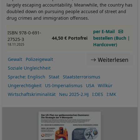
largely escaping accountability. Meanwhile, the country has
doubled down on pursuing people accused of street and
drug crimes and immigration offenses.
per E-Mail
ISBN 978-0-691-
44,50 € Portofrei
bestellen (Buch |
27525-3
Hardcover)
18.11.2025
Weiterlesen
Gewalt
Polizeigewalt
Soziale Ungleichheit
Sprache: Englisch
Staat
Staatsterrorismus
Ungerechtigkeit
US-Imperialismus
USA
Willkür
Wirtschaftskriminalität
Neu 2025-2.HJ
I:DES
I:MK