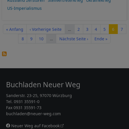
Russland zerstören
Stellvertreterkrieg
Ukrainekrieg
US-Imperialismus
Seitennummerierung
Erste Seite
Vorherige Seite
Seite
Seite
Seite
Seite
Seite
Seit
« Anfang
‹ Vorherige Seite
…
2
3
4
5
6
7
Seite
Seite
Seite
Nächste Seite
Letzte Seite
8
9
10
…
Nächste Seite ›
Ende »
Buchladen Neuer Weg
Sanderstr. 23-25, 97070 Würzburg
Tel. 0931 35591-0
Fax 0931 35591-73
buchladen@neuer-weg.com
Neuer Weg auf Facebook