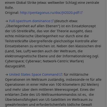
einem Global Strike (etwa: weltweiter Schlag) eine zentrale
Rolle.
Original:
http://pentagonus.ru/doc/JV2020.pdf
→
Full-spectrum dominance
(deutsch etwa:
„Überlegenheit auf allen Ebenen“) ist ein Einsatzkonzept
der US-Streitkräfte, das von der Theorie ausgeht, dass
echte militärische Überlegenheit nur durch eine die
Teilstreitkräfte übergreifende gleichzeitige Kontrolle aller
Einsatzebenen zu erreichen ist. Neben den klassischen drei
(Land, See, Luft) werden auch der Weltraum, die
elektromagnetische Ebene und der Informationskrieg (vgl.
Cyberspace; Cyberwar; Network-Centric Warfare)
dazugezählt.
→
United States Space Command
: für militärische
Operationen im Weltraum zuständig, insbesonde-re für alle
Operationen in einer Höhe von 100 Kilometern (62 Meilen)
und mehr über dem mittleren Meeresspiegel. Eines der
erklärten Ziele des US-Weltraumkommandos ist es, die
Überlebensfähigkeit von US-Satelliten im Weltraum zu
gewährleisten und erforderlichenfalls tödliche Gewalt