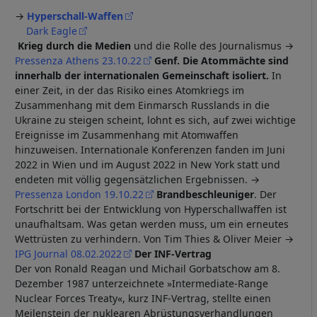
→
Hyperschall-Waffen
Dark Eagle
Krieg durch die Medien
und die Rolle des Journalismus →
Pressenza Athens 23.10.22
Genf. Die Atommächte sind
innerhalb der internationalen Gemeinschaft isoliert.
In
einer Zeit, in der das Risiko eines Atomkriegs im
Zusammenhang mit dem Einmarsch Russlands in die
Ukraine zu steigen scheint, lohnt es sich, auf zwei wichtige
Ereignisse im Zusammenhang mit Atomwaffen
hinzuweisen. Internationale Konferenzen fanden im Juni
2022 in Wien und im August 2022 in New York statt und
endeten mit völlig gegensätzlichen Ergebnissen. →
Pressenza London 19.10.22
Brandbeschleuniger
. Der
Fortschritt bei der Entwicklung von Hyperschallwaffen ist
unaufhaltsam. Was getan werden muss, um ein erneutes
Wettrüsten zu verhindern. Von Tim Thies & Oliver Meier →
IPG Journal 08.02.2022
Der INF-Vertrag
Der von Ronald Reagan und Michail Gorbatschow am 8.
Dezember 1987 unterzeichnete »Intermediate-Range
Nuclear Forces Treaty«, kurz INF-Vertrag, stellte einen
Meilenstein der nuklearen Abrüstungsverhandlungen