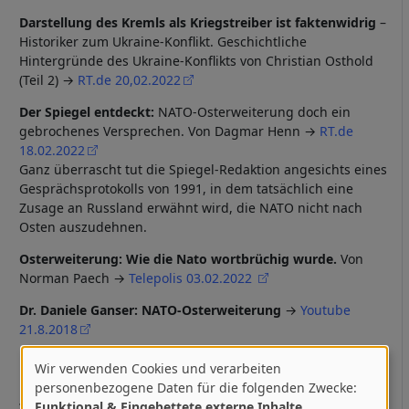
Darstellung des Kremls als Kriegstreiber ist faktenwidrig
–
Historiker zum Ukraine-Konflikt. Geschichtliche
Hintergründe des Ukraine-Konflikts von Christian Osthold
(Teil 2) →
RT.de 20,02.2022
Der Spiegel entdeckt:
NATO-Osterweiterung doch ein
gebrochenes Versprechen. Von Dagmar Henn →
RT.de
18.02.2022
Ganz überrascht tut die Spiegel-Redaktion angesichts eines
Gesprächsprotokolls von 1991, in dem tatsächlich eine
Zusage an Russland erwähnt wird, die NATO nicht nach
Osten auszudehnen.
Osterweiterung: Wie die Nato wortbrüchig wurde.
Von
Norman Paech →
Telepolis 03.02.2022
Dr. Daniele Ganser: NATO-Osterweiterung
→
Youtube
21.8.2018
EINSCHÄTZUNGEN
Wir verwenden Cookies und verarbeiten
Verwendung
personenbezogene Daten für die folgenden Zwecke:
Die Fortschritte eines imperialistischen
Funktional & Eingebettete externe Inhalte
.
Zugriffsprogramms
: NATO-Osterweiterung von der