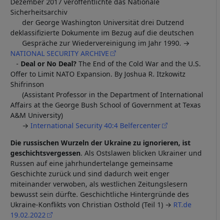
Dezember 2017 veröffentlichte das Nationale
Sicherheitsarchiv
der George Washington Universität drei Dutzend
deklassifizierte Dokumente im Bezug auf die deutschen
Gespräche zur Wiedervereinigung im Jahr 1990. →
NATIONAL SECURITY ARCHIVE
-
Deal or No Deal?
The End of the Cold War and the U.S.
Offer to Limit NATO Expansion. By Joshua R. Itzkowitz
Shifrinson
(Assistant Professor in the Department of International
Affairs at the George Bush School of Government at Texas
A&M University)
→
International Security 40:4 Belfercenter
Die russischen Wurzeln der Ukraine zu ignorieren, ist
geschichtsvergessen
. Als Ostslawen blicken Ukrainer und
Russen auf eine jahrhundertelange gemeinsame
Geschichte zurück und sind dadurch weit enger
miteinander verwoben, als westlichen Zeitungslesern
bewusst sein dürfte. Geschichtliche Hintergründe des
Ukraine-Konflikts von Christian Osthold (Teil 1) →
RT.de
19.02.2022