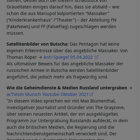
stehen, deutet auch bei diesem Schaustück von
Gräueltaten einiges darauf hin, dass sie alsbald – wie
schon die aus Mariupol kolportierten “Massaker”
(“Kinderkrankenhaus” /”Theater”) – der Abteilung FN
(FakeNews) und FF (FalseFlag) zugeschlagen werden
müssen.
Satellitenbilder von Butscha:
Das Pentagon hat keine
eigenen Erkenntnisse über das angebliche Massaker. Von
Thomas Röper →
Anti-Spiegel 05.04.2022
Als ultimativer Beweis für das angebliche Massaker der
russischen Armee in Butscha werden Satellitenbilder
angeführt, die jedoch mehr als fragwürdig sind.
Wie die Geheimdienste & Medien Russland untergraben
→
acTVism Munich Youtube Oktober 2021
"In diesem Video sprechen wir mit Max Blumenthal,
investigativer Journalist und Gründer von The Grayzone,
über seinen neuesten Artikel, der ein ausgeklügeltes
Programm zur Untergrabung Russlands aufdeckt, in dem
auch die britischen Medien, die Regierung und die
Nachrichtendienstgemeinschaft verwickelt sind. Der