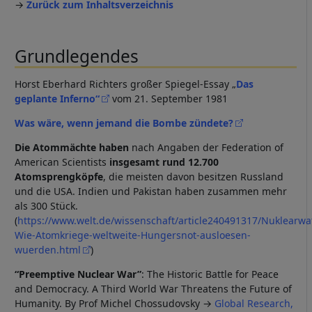
→
Zurück zum Inhaltsverzeichnis
Grundlegendes
Horst Eberhard Richters großer Spiegel-Essay „
Das
geplante Inferno
“
vom 21. September 1981
Was wäre, wenn jemand die Bombe zündete?
Die Atommächte haben
nach Angaben der Federation of
American Scientists
insgesamt rund 12.700
Atomsprengköpfe
, die meisten davon besitzen Russland
und die USA. Indien und Pakistan haben zusammen mehr
als 300 Stück.
(
https://www.welt.de/wissenschaft/article240491317/Nuklearwa
Wie-Atomkriege-weltweite-Hungersnot-ausloesen-
wuerden.html
)
“Preemptive Nuclear War”
: The Historic Battle for Peace
and Democracy. A Third World War Threatens the Future of
Humanity. By Prof Michel Chossudovsky →
Global Research,