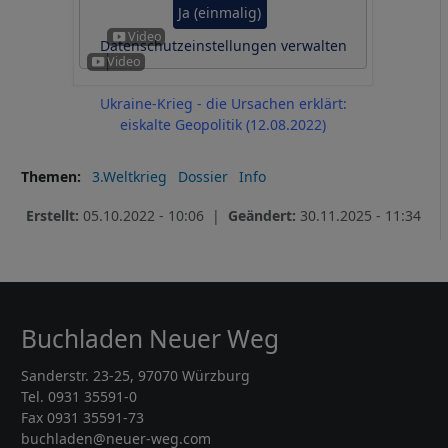
Ja (einmalig)
Datenschutzeinstellungen verwalten
Ukraine-Krieg - die Ursachen erklärt:
eiskalte Geopolitik (12.08.2022)
Themen
3.Weltkrieg
Dossier
Info
Erstellt:
05.10.2022 - 10:06 |
Geändert:
30.11.2025 - 11:34
Buchladen Neuer Weg
Sanderstr. 23-25, 97070 Würzburg
Tel. 0931 35591-0
Fax 0931 35591-73
buchladen@neuer-weg.com