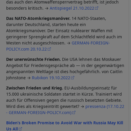
das auch den Atomwaffensperrvertrag betrifft, ist jedoch
besonders kritisch. →
Antispiegel 21.10.2022
Das NATO-Atomkriegsmanöver.
14 NATO-Staaten,
darunter Deutschland, starten heute ein
Atomkriegsmanöver. Der Einsatz nuklearer Waffen mit
geringerer Sprengkraft auf dem Schlachtfeld wird auch im
Westen nicht ausgeschlossen. →
GERMAN-FOREIGN-
POLICY.com 20.10.22
Der unerwünschte Frieden.
Die USA lehnen das Moskauer
Angebot für Friedensgespräche ab — in der gegenwärtigen
angespannten Weltlage ist dies hochgefährlich. von Caitlin
Johnstone →
Rubikon 19.10.2022
Zwischen Frieden und Krieg.
EU-Ausbildungseinsatz für
15.000 ukrainische Soldaten startet in Kürze. Trainiert wird
auch für Offensiven gegen die russisch besetzten Gebiete.
Wird dies als Kriegseintritt gewertet? →
pressenza (17.10.22
- GERMAN-FOREIGN-POLICY.com)
Biden’s Broken Promise to Avoid War with Russia May Kill
Us All