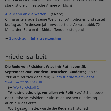
die USA als führende Supermacht herausfordern. Doch wie
stark ist die chinesische Armee wirklich?
Alle Mann an die Waffen
(Cicero)
China untermauert seine Weltmacht-Ambitionen und rüstet
kräftig auf. In diesem Jahr investiert die Volksrepublik 72
Milliarden Euro in ihr Militär, Tendenz steigend
→
Zurück zum Inhaltsverzeichnis
Friedensarbeit
Die Rede von Präsident Wladimir Putin vom 25.
September 2001 vor dem Deutschen Bundestag
(ab ca.
2:00 auf Deutsch gehalten) →
Info fur die Welt Videos
Youtube 22.06.2018
(→
Wortprotokoll
)
"Alle sind schuldig, vor allem wir Politiker."
Schon bevor
der russische Präsident Putin im deutschen Bundestag
auch nur das erste
Wort gesagt hatte, wurde die Rede als historisch