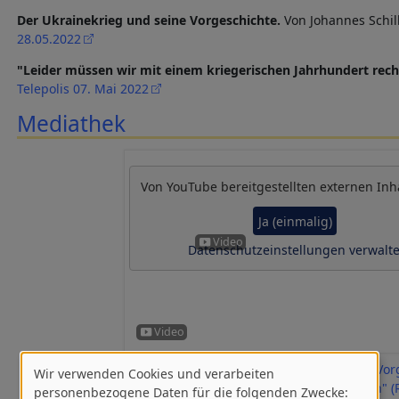
Der Ukrainekrieg und seine Vorgeschichte.
Von Johannes Schil
28.05.2022
"Leider müssen wir mit einem kriegerischen Jahrhundert rec
Telepolis 07. Mai 2022
Mediathek
Von
YouTube
bereitgestellten externen Inh
Ja (einmalig)
Datenschutzeinstellungen verwalt
JÖRG KRONAUER im MEZ: "Aufmarsch – Vor
Wir verwenden Cookies und verarbeiten
Verwendung
zum Krieg Russland, China & der Westen" (
personenbezogene Daten für die folgenden Zwecke: