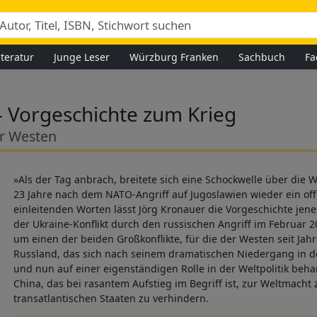
iteratur
Junge Leser
Würzburg Franken
Sachbuch
Fa
 Vorgeschichte zum Krieg
er Westen
»Als der Tag anbrach, breitete sich eine Schockwelle über die W
23 Jahre nach dem NATO-Angriff auf Jugoslawien wieder ein off
einleitenden Worten lässt Jörg Kronauer die Vorgeschichte jen
der Ukraine-Konflikt durch den russischen Angriff im Februar 
um einen der beiden Großkonflikte, für die der Westen seit Jah
Russland, das sich nach seinem dramatischen Niedergang in den
und nun auf einer eigenständigen Rolle in der Weltpolitik beh
China, das bei rasantem Aufstieg im Begriff ist, zur Weltmacht
transatlantischen Staaten zu verhindern.