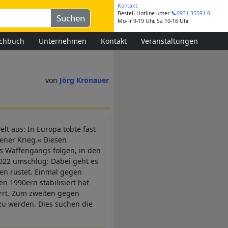
Kontakt
Bestell-Hotline
unter
0931 35591-0
Mo-Fr 9-19 Uhr, Sa 10-16 Uhr
chbuch
Unternehmen
Kontakt
Veranstaltungen
Jörg Kronauer
elt aus: In Europa tobte fast
ener Krieg.« Diesen
es Waffengangs folgen, in den
2022 umschlug: Dabei geht es
ren rüstet. Einmal gegen
 1990ern stabilisiert hat
arrt. Zum zweiten gegen
 zu werden. Dies suchen die