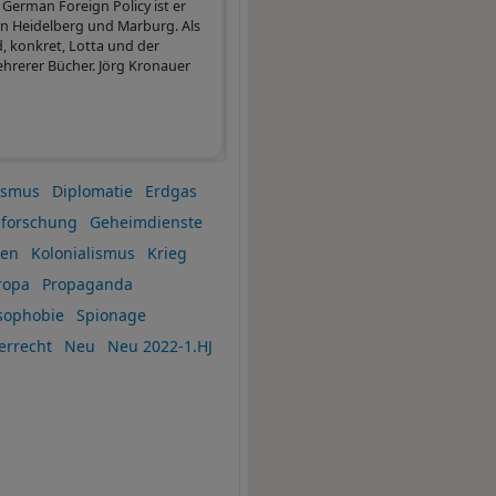
German Foreign Policy ist er
in Heidelberg und Marburg. Als
d, konkret, Lotta und der
ehrerer Bücher. Jörg Kronauer
ismus
Diplomatie
Erdgas
sforschung
Geheimdienste
gen
Kolonialismus
Krieg
ropa
Propaganda
sophobie
Spionage
errecht
Neu
Neu 2022-1.HJ