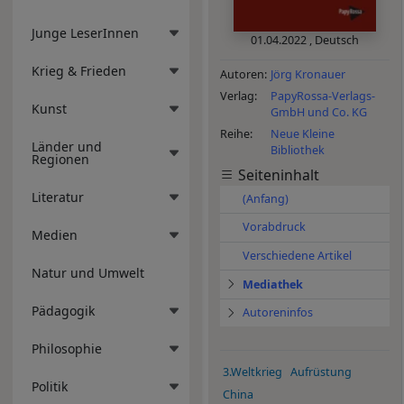
Junge LeserInnen
01.04.2022
,
Deutsch
Krieg & Frieden
Autoren
Jörg Kronauer
Verlag
PapyRossa-Verlags-
Kunst
GmbH und Co. KG
Reihe
Neue Kleine
Länder und
Bibliothek
Regionen
Seiteninhalt
Literatur
(Anfang)
Vorabdruck
Medien
Verschiedene Artikel
Natur und Umwelt
Mediathek
Pädagogik
Autoreninfos
Philosophie
3.Weltkrieg
Aufrüstung
Politik
China