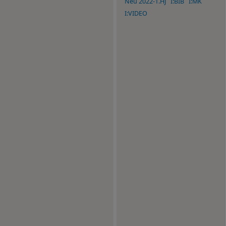
Neu 2022-1.HJ
I:BIB
I:MK
I:VIDEO