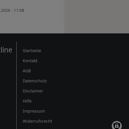
.2026 - 11:08
Rechtliches
line
Startseite
Kontakt
AGB
Datenschutz
Disclaimer
Hilfe
Impressum
Widerrufsrecht