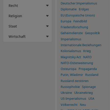
Deutscher Imperialismus
Recht
Diplomatie
Erdgas
EU (Europäische Union)
Religion
Europa
Feindbild
Staat
Friedensforschung
Geheimdienste
Geopolitik
Wirtschaft
Imperialismus
Internationale Beziehungen
Kolonialismus
Krieg
Magnitsky Act
NATO
NATO-Osterweiterung
Osteuropa
Propaganda
Putin, Wladimir
Russland
Russland zerstören
Russophobie
Spionage
Ukraine
Ukrainekrieg
US-Imperialismus
USA
Völkerrecht
Neu