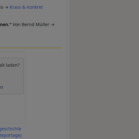
lo
→
Krass & Konkret
hnen."
Von Bernd Müller
→
alt laden?
en
geschichte
Reportage)