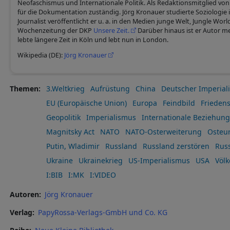
Neofaschismus und Internationale Politik. Als Redaktionsmitglied von 
für die Dokumentation zuständig. Jörg Kronauer studierte Soziologie 
Journalist veröffentlicht er u. a. in den Medien junge Welt, Jungle Worl
Wochenzeitung der DKP
Unsere Zeit.
Darüber hinaus ist er Autor m
lebte längere Zeit in Köln und lebt nun in London.
Wikipedia (DE):
Jörg Kronauer
Themen
3.Weltkrieg
Aufrüstung
China
Deutscher Imperial
EU (Europäische Union)
Europa
Feindbild
Frieden
Geopolitik
Imperialismus
Internationale Beziehun
Magnitsky Act
NATO
NATO-Osterweiterung
Osteu
Putin, Wladimir
Russland
Russland zerstören
Rus
Ukraine
Ukrainekrieg
US-Imperialismus
USA
Völk
I:BIB
I:MK
I:VIDEO
Autoren
Jörg Kronauer
Verlag
PapyRossa-Verlags-GmbH und Co. KG